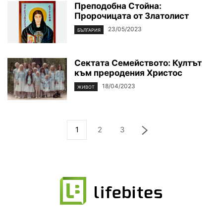
Преподобна Стойна:
Пророчицата от Златолист
23/05/2023
БЪЛГАРИЯ
Сектата Семейството: Култът
към преродения Христос
18/04/2023
ЖИВОТ
1
2
3