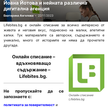
Йоана Йотова и нейната различна
дигитална агенция
Екатерина Ангелова
-
22/11/2023
Lifebites.bg е онлайн списание за всичко интересно от
живота и неговия вкус, поднесено на малки, апетитни
хапки. Тук материалите са авторски, съдържанието е
уникално, много от историите ни няма да прочетете
другаде.
Онлайн списание –
вдъхновяващо
съдържание –
Lifebites.bg.
Не пропускайте да се
Онлайн списание
запознаете с:
Lifebites.bg
политиката за поверителност
и