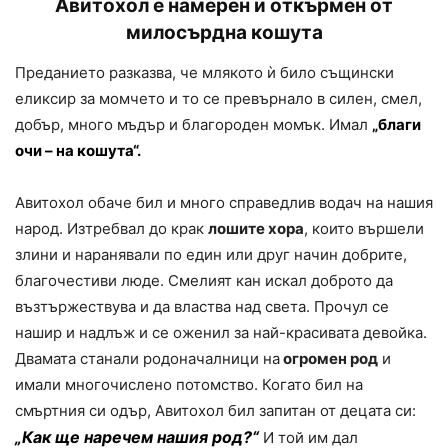
Авитохол е намерен и откърмен от
милосърдна кошута
Преданието разказва, че млякото ѝ било същински
еликсир за момчето и то се превърнало в силен, смел,
добър, много мъдър и благороден момък. Имал
„благи
очи – на кошута“.
Авитохол обаче бил и много справедлив водач на нашия
народ. Изтребвал до крак
лошите хора
, които вършели
злини и наранявали по един или друг начин добрите,
благочестиви люде. Смелият кан искал доброто да
възтържествува и да властва над света. Прочул се
нашир и надлъж и се оженил за най-красивата девойка.
Двамата станали родоначалници на
огромен род
и
имали многочислено потомство. Когато бил на
смъртния си одър, Авитохол бил запитан от децата си:
„Как ще наречем нашия род?“
И той им дал