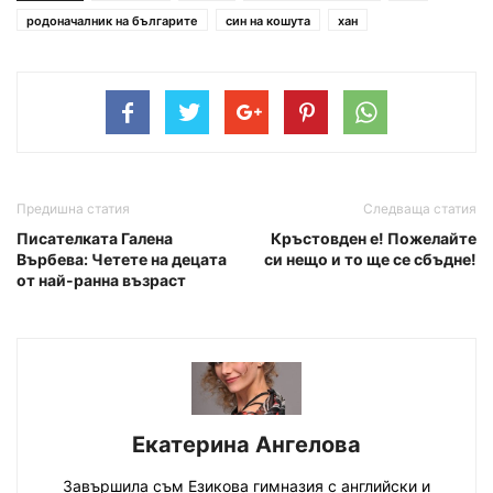
родоначалник на българите
син на кошута
хан
Предишна статия
Следваща статия
Писателката Галена
Кръстовден е! Пожелайте
Върбева: Четете на децата
си нещо и то ще се сбъдне!
от най-ранна възраст
Екатерина Ангелова
Завършила съм Езикова гимназия с английски и