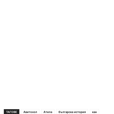
ТАГОВЕ
Авитохол
Атила
българска история
кан