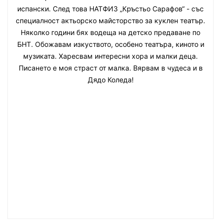
испански. След това НАТФИЗ „Кръстьо Сарафов“ - със
специалност актьорско майсторство за куклен театър.
Няколко години бях водеща на детско предаване по
БНТ. Обожавам изкуството, особено театъра, киното и
музиката. Харесвам интересни хора и малки деца.
Писането е моя страст от малка. Вярвам в чудеса и в
Дядо Коледа!