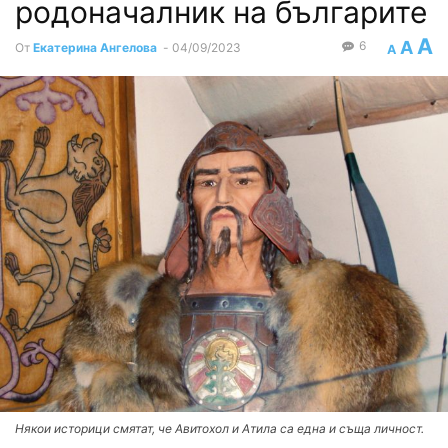
родоначалник на българите
A
A
6
От
Екатерина Ангелова
-
04/09/2023
A
Някои историци смятат, че Авитохол и Атила са една и съща личност.