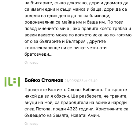
на българите, също доказано, дори и двамата да
са имали едни и същи майка и баща, дори да са
родени на един ден и да не са близнаци,
родоначалник са майка им и баща им. По този
повод мнението ми е , ако правите което трябва и
всеки каквото може по колкото иска но по-голямо
от о за българите и България , другите
комплексари ще ни се пишат четвърти
братовчеди…
Отговор
Бойко Стоянов
21/09/2023 at 07:49
Прочетете Божието Слово, Библията. Потърсете
някой да ви я обясни. Ще разберете, че траките,
внуци на Ной, са прародители на всички народи
след Потопа, преди 4323 години. Християните са
бъдещето на Земята, Новата! Амин.
Отговор