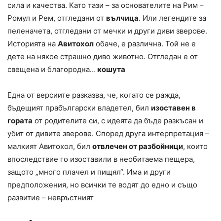
сила и качества. Като тази – за основателите на Рим –
Ромул и Рем, отгледани от
вълчица
. Или легендите за
пеленачета, отгледани от мечки и други диви зверове.
Историята на
Авитохол
обаче, е различна. Той не е
дете на някое страшно диво животно. Отгледан е от
свещена и благородна…
кошута
Една от версиите разказва, че, когато се ражда,
бъдещият прабългарски владетел, бил
изоставен в
гората
от родителите си, с идеята да бъде разкъсан и
убит от дивите зверове. Според друга интерпретация –
малкият Авитохол, бил
отвлечен от разбойници
, които
впоследствие го изоставили в необитаема пещера,
защото „много плачел и пищял“. Има и други
предположения, но всички те водят до едно и също
развитие – невръстният