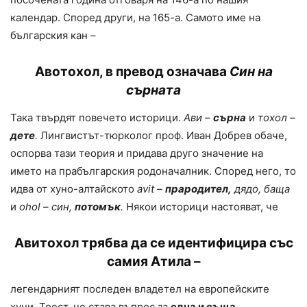
календар. Според други, на 165-а. Самото име на
българския кан –
Авотохол, в превод означава
Син на
сърната
Така твърдят повечето историци.
А
ви –
сърна
и
т
охол –
дете
.
Лингвистът-тюрколог проф. Иван Добрев обаче,
оспорва тази теория и придава друго значение на
името на прабългарския родоначалник. Според него, то
идва от хуно-алтайското
avit
–
прародител,
дядо, баща
и
ohol
–
син,
потомък
.
Някои историци настояват, че
Авитохол трябва да се идентифицира със
самия Атила –
легендарният последен владетел на европейските
хуни. Тоест, че става въпрос за
една и съща