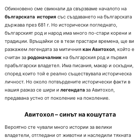
Обикновено сме свикнали да свързваме началото на
българската история
със създаването на българската
държава през 681 г. Но исторически погледнато,
българският род и народ има много по-стари корени и
традиции. Връщайки се в тези прастари времена, ще ви
разкажем легендата за митичния
кан Авитохол
, който е
считан за
родоначалник
на българския род и първия
прабългарски владетел. Има писания, макар и оскъдни,
според които той е реално съществувала историческа
личност. Но около потвърдените исторически факти в
нашия разказ се шири и
легендата
за Авитохол,
предавана устно от поколение на поколение.
Авитохол – синът на кошутата
Вероятно сте чували много истории за велики
владетели, отгледани от животни и наследили тяхната