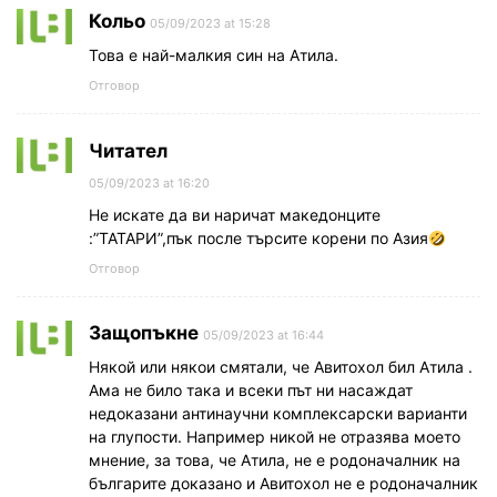
Кольо
05/09/2023 at 15:28
Това е най-малкия син на Атила.
Отговор
Читател
05/09/2023 at 16:20
Не искате да ви наричат македонците
:”ТАТАРИ”,пък после търсите корени по Азия
Отговор
Защопъкне
05/09/2023 at 16:44
Някой или някои смятали, че Авитохол бил Атила .
Ама не било така и всеки път ни насаждат
недоказани антинаучни комплексарски варианти
на глупости. Например никой не отразява моето
мнение, за това, че Атила, не е родоначалник на
българите доказано и Авитохол не е родоначалник