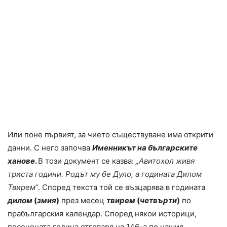
Или поне първият, за чието съществуване има открити
данни. С него започва
Именникът на българските
ханове
.
В този документ се казва:
„Авитохол живя
триста години. Родът му бе Дуло, а годината Дилом
Твирем“
.
Според текста той се възцарява в годината
дилом
(
змия
)
през месец
твирем
(
четвърти
)
по
прабългарския календар. Според някои историци,
посочената година отговаря на 146-а по нашия