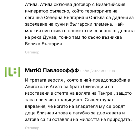
Атила. Атила сключва договор с Византийския
император съгласно, който териториите на
сегашна Северна България и Онгъла са дадени за
заселване на хуни и български племена. Най-
малкия син отива с племето си северно от делтата
на река Дунав, точно там по късно възниква
Велика България.
Отговор
МитЮ ПавлоооффФ
05/09/2023 at 00:08
И третата версия , която е най-правдоподобна е –
Авитохол и Атила са братя близнаци и са
изоставени в степта на волята на Тангра , защото
така повелява традицията. Съществуват
вярвания, че когато на владетеля му се родят
деца близнаци това е пагубно за държавата и
затова са ги оставяли на милостта на природата .
Отговор