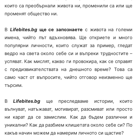
които са преобърнали живота ни, променили са или ще
променят общество ни.
В
Lifebites.bg
ще се запознаете
с живота на големи
имена, чийто път вдъхновява. Ще откриете и много
популярни личности, които служат за пример, гледат
ведро на света около себе си и въпреки трудностите –
успяват. Как мислят, какво ги провокира, как се справят
с предизвикателствата на днешното време? Това са
само част от въпросите, чийто отговор неизменно ще
търсим.
В
Lifebites.bg
ще преследваме истории, които
вълнуват, натъжават, мотивират, разсмиват или просто
ни карат да се замислим. Как да бъдем различни и
уникални? Как да разбием клишетата около себе си? По
какъв начин можем да намерим личното си щастие?