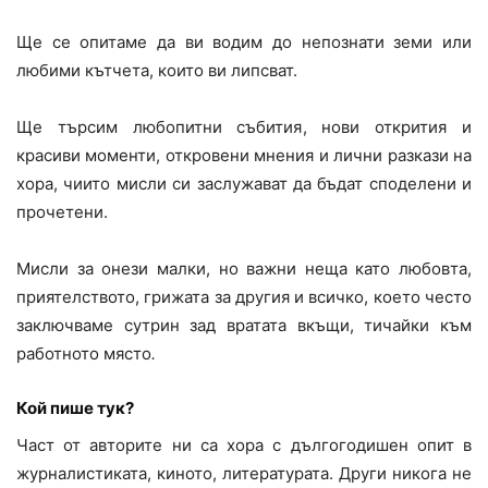
Ще се опитаме да ви водим до непознати земи или
любими кътчета, които ви липсват.
Ще търсим любопитни събития, нови открития и
красиви моменти, откровени мнения и лични разкази на
хора, чиито мисли си заслужават да бъдат споделени и
прочетени.
Мисли за онези малки, но важни неща като любовта,
приятелството, грижата за другия и всичко, което често
заключваме сутрин зад вратата вкъщи, тичайки към
работното място
.
Кой пише тук?
Част от авторите ни са хора с дългогодишен опит в
журналистиката, киното, литературата. Други никога не