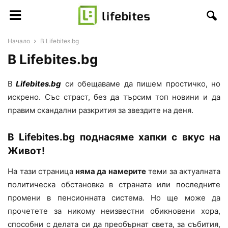
Начало
В Lifebites.bg
В Lifebites.bg
В
Lifebites.bg
си обещаваме да пишем простичко, но
искрено. Със страст, без да търсим топ новини и да
правим скандални разкрития за звездите на деня.
В Lifebites.bg поднасяме хапки с вкус на
Живот!
На тази страница
няма да намерите
теми за актуалната
политическа обстановка в страната или последните
промени в пенсионната система. Но ще може да
прочетете за никому неизвестни обикновени хора,
способни с делата си да преобърнат света, за събития,