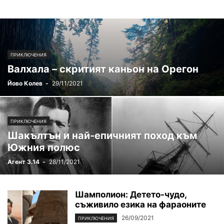
ПРИКЛЮЧЕНИЯ
Валхала – скритият каньон на Орегон
Йово Колев
-
29/11/2021
ПРИКЛЮЧЕНИЯ
Шакълтън и най-епичният поход към
Южния полюс
Агент 3.14
-
28/11/2021
Шамполион: Детето-чудо,
съживило езика на фараоните
26/09/2021
ПРИКЛЮЧЕНИЯ