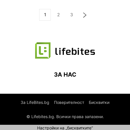
1
2
3
ЗА НАС
За LifeBites.bg
Поверителност
Бисквитки
© Lifebites.bg. Всички права запазени.
Настройки на „бисквитките“