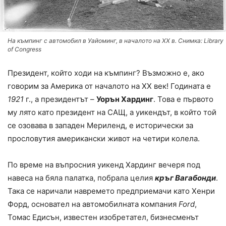
На къмпинг с автомобил в Уайоминг, в началото на ХХ в. Снимка: Library
of Congress
Президент, който ходи на къмпинг? Възможно е, ако
говорим за Америка от началото на ХХ век! Годината е
1921
г., а президентът –
Уорън Хардинг
. Това е първото
му лято като президент на САЩ, а уикендът, в който той
се озовава в западен Мериленд, е исторически за
прословутия американски живот на четири колела.
По време на въпросния уикенд Хардинг вечеря под
навеса на бяла палатка, побрала целия
кръг Вагабонди
.
Така се наричали навремето предприемачи като Хенри
Форд, основател на автомобилната компания
Ford
,
Томас Едисън, известен изобретател, бизнесменът