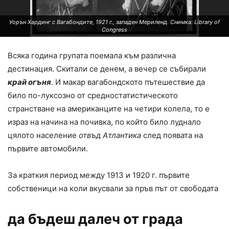
Уорън Хардинг с Вагабондите, 1921 г., западен Мериленд. Снимка: Library of
Congress
Всяка година групата поемала към различна
дестинация. Скитали се денем, а вечер се събирали
край огъня
. И макар вагабондското пътешествие да
било по-луксозно от средностатистическото
странстване на американците на четири колела, то е
израз на начина на почивка, по който било луднало
цялото население
отвъд Атлантика
след появата на
първите автомобили.
За краткия период между 1913 и 1920 г. първите
собственици на коли вкусвали за пръв път от свободата
да бъдеш далеч от града