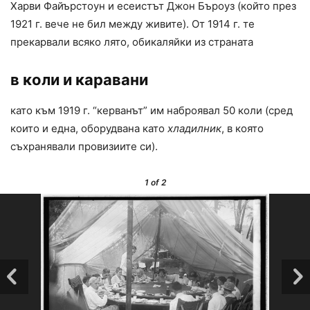
Харви Файърстоун и есеистът Джон Бъроуз (който през
1921 г. вече не бил между живите). От 1914 г. те
прекарвали всяко лято, обикаляйки из страната
в коли и каравани
като към 1919 г. “керванът” им наброявал 50 коли (сред
които и една, оборудвана като
хладилник
, в която
съхранявали провизиите си).
1
of 2