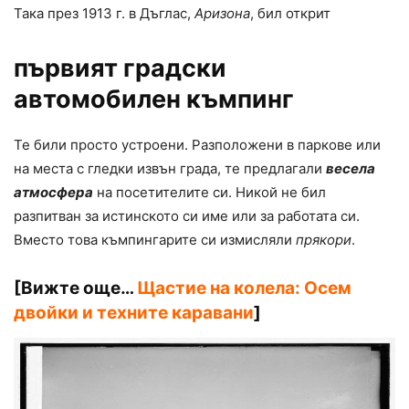
Така през 1913 г. в Дъглас,
Аризона
, бил открит
първият градски
автомобилен къмпинг
Те били просто устроени. Разположени в паркове или
на места с гледки извън града, те предлагали
весела
атмосфера
на посетителите си. Никой не бил
разпитван за истинското си име или за работата си.
Вместо това къмпингарите си измисляли
прякори
.
[Вижте още…
Щастие на колела: Осем
двойки и техните каравани
]