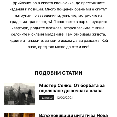
фрийлансъра в сивата икономика, до престижните
издания и позиции. Много по-ценен обаче ми е опитът,
натрупан по заведенията, улиците, мотрисите на
градския транспорт, wi-fi спотовете в парка, чуждите
квартири, родните плажове, второкласните пътища,
селските и онлайн мегданите. Там откривам живота,
идеите и типажите, за които искам да ви разкажа. Кой
знае, сред тях може да сте и вие!
ПОДОБНИ СТАТИИ
Мистер Сенко: От борбата за
оцеляване до вечната слава
12/02/2024
FEATURED
Вдъхновяващи цитати за Нова