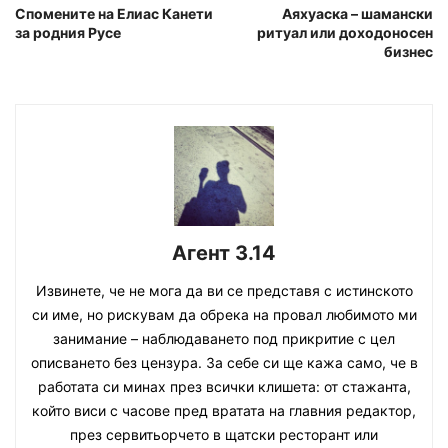
Спомените на Елиас Канети
Аяхуаска – шамански
за родния Русе
ритуал или доходоносен
бизнес
Агент 3.14
Извинете, че не мога да ви се представя с истинското
си име, но рискувам да обрека на провал любимото ми
занимание – наблюдаването под прикритие с цел
описването без цензура. За себе си ще кажа само, че в
работата си минах през всички клишета: от стажанта,
който виси с часове пред вратата на главния редактор,
през сервитьорчето в щатски ресторант или