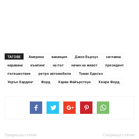
ТАГОВЕ
Америка
ваканция
Джон Бъроуз
заглавна
каравана
къмпинг
на път
начин на живот
президент
пътешествие
ретро автомобили
Томас Едисън
Уорън Хардинг
Форд
Харви Файърстоун
Хенри Форд
Предишна статия
Следваща статия