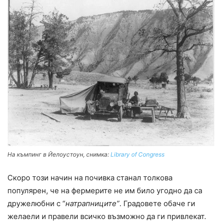
На къмпинг в Йелоустоун, снимка:
Library of Congress
Скоро този начин на почивка станал толкова
популярен, че на фермерите не им било угодно да са
дружелюбни с “
натрапниците”
. Градовете обаче ги
желаели и правели всичко възможно да ги привлекат.