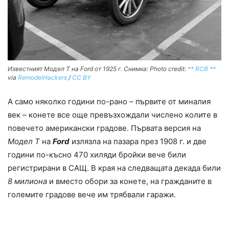
Известният Модел Т на Ford от 1925 г. Снимка: Photo credit:
** RCB **
via
RemodelHackers
/
CC BY
А само няколко години по-рано – първите от миналия
век – конете все още превъзхождали числено колите в
повечето американски градове. Първата версия на
Модел Т
на
Ford
излязла на пазара през 1908 г. и две
години по-късно 470 хиляди бройки вече били
регистрирани в САЩ. В края на следващата декада били
8 милиона
и вместо обори за конете, на гражданите в
големите градове вече им трябвали гаражи.