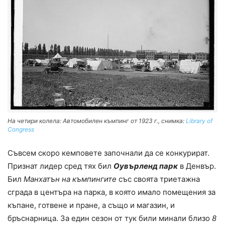
На четири колела: Автомобилен къмпинг от 1923 г., снимка:
Library of
Congress
Съвсем скоро кемповете започнали да се конкурират.
Признат лидер сред тях бил
Оувърленд парк
в Денвър.
Бил
Манхатън на къмпингите
със своята триетажна
сграда в центъра на парка, в която имало помещения за
къпане, готвене и пране, а също и магазин, и
бръснарница. За един сезон от тук били минали близо
8