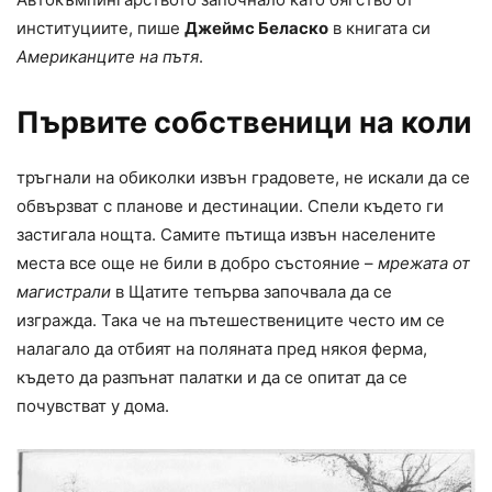
институциите, пише
Джеймс Беласко
в книгата си
Американците на пътя
.
Първите собственици на коли
тръгнали на обиколки извън градовете, не искали да се
обвързват с планове и дестинации. Спели където ги
застигала нощта. Самите пътища извън населените
места все още не били в добро състояние –
мрежата от
магистрали
в Щатите тепърва започвала да се
изгражда. Така че на пътешествениците често им се
налагало да отбият на поляната пред някоя ферма,
където да разпънат палатки и да се опитат да се
почувстват у дома.