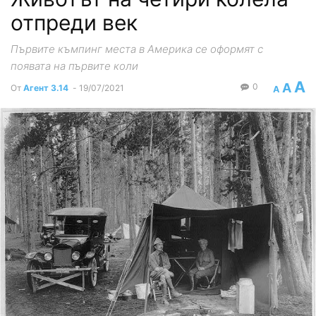
отпреди век
Първите къмпинг места в Америка се оформят с
появата на първите коли
A
A
0
От
Агент 3.14
-
19/07/2021
A