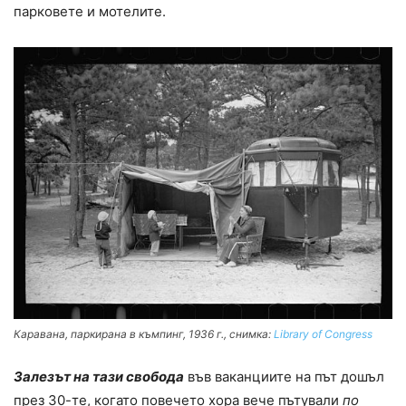
парковете и мотелите.
Каравана, паркирана в къмпинг, 1936 г., снимка:
Library of Congress
Залезът на тази свобода
във ваканциите на път дошъл
през 30-те, когато повечето хора вече пътували
по