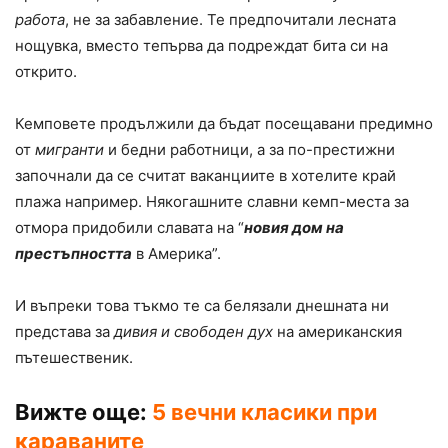
работа
, не за забавление. Те предпочитали лесната
нощувка, вместо тепърва да подреждат бита си на
открито.
Кемповете продължили да бъдат посещавани предимно
от
мигранти
и бедни работници, а за по-престижни
започнали да се считат ваканциите в хотелите край
плажа например. Някогашните славни кемп-места за
отмора придобили славата на “
новия дом на
престъпността
в Америка”.
И въпреки това тъкмо те са белязали днешната ни
представа за
дивия и свободен дух
на американския
пътешественик.
Вижте още:
5 вечни класики при
караваните