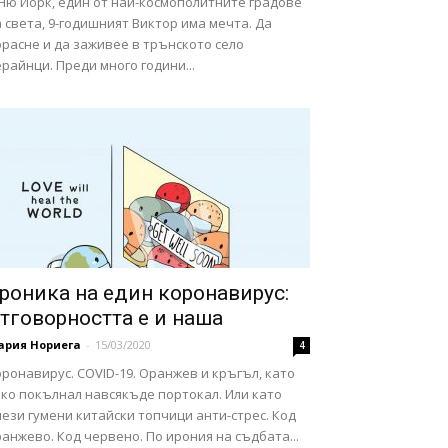
 Ню Йорк, един от най-космополитните градове
 света, 9-годишният Виктор има мечта. Да
расне и да заживее в трънското село
райнци. Преди много години...
роника на един коронавирус:
тговорността е и наша
ария Нориега
-
15/03/2020
4
ронавирус. COVID-19. Оранжев и кръгъл, като
еко покълнал навсякъде портокал. Или като
ези гумени китайски топчици анти-стрес. Код
анжево. Код червено. По ирония на съдбата...