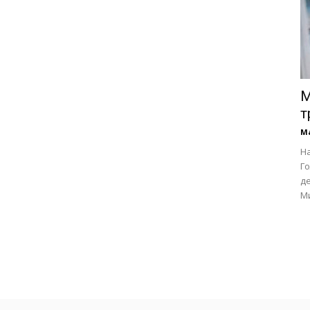
М
т
М
На
Го
де
Ми