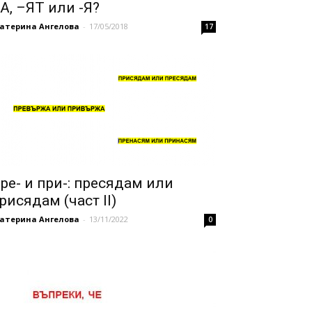
А, –ЯТ или -Я?
катерина Ангелова
-
17/05/2018
17
ре- и при-: пресядам или
рисядам (част II)
катерина Ангелова
-
13/11/2022
0