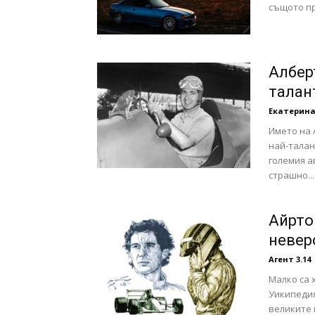
същото пр
с
Албер
талан
вкус
Екатерина
Името на 
най-талан
големия а
на
страшно...
Айрто
невер
живот
Агент 3.14
Малко са 
Уикипедия
великите 