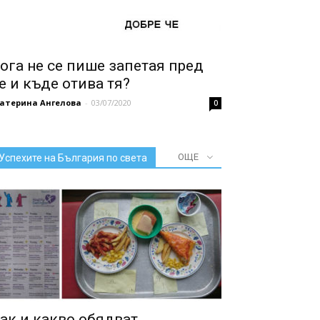
ога не се пише запетая пред
е и къде отива тя?
катерина Ангелова
-
03/07/2020
0
ОЩЕ
Успехите на България по света
ак и какво обядват