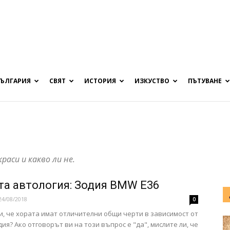
БЪЛГАРИЯ
СВЯТ
ИСТОРИЯ
ИЗКУСТВО
ПЪТУВАНЕ
раси и какво ли не.
та автология: Зодия BMW E36
24/08/2018
0
и, че хората имат отличителни общи черти в зависимост от
дия? Ако отговорът ви на този въпрос е "да", мислите ли, че