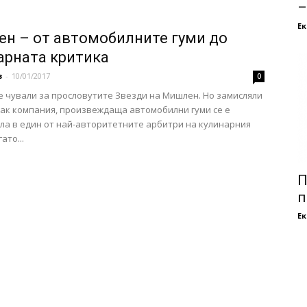
–
Е
н – от автомобилните гуми до
арната критика
в
-
10/01/2017
0
е чували за прословутите Звезди на Мишлен. Но замисляли
 как компания, произвеждаща автомобилни гуми се е
а в един от най-авторитетните арбитри на кулинарния
ато...
П
п
Е