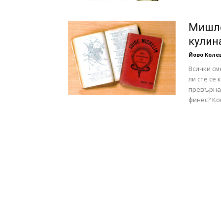
Мишле
кулин
Йово Коле
Всички см
ли сте се
превърнал
финес? Ког