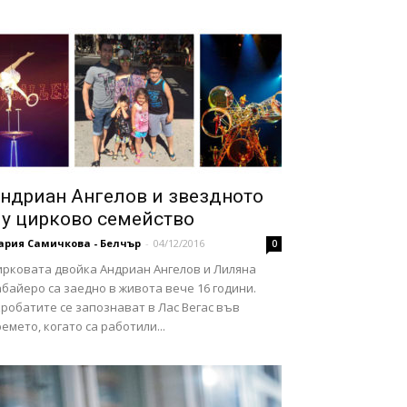
ндриан Ангелов и звездното
у цирково семейство
ария Самичкова - Белчър
-
04/12/2016
0
ирковата двойка Андриан Ангелов и Лиляна
байеро са заедно в живота вече 16 години.
робатите се запознават в Лас Вегас във
емето, когато са работили...