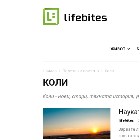
Онлайн
списание
ЖИВОТ
Начало
Полезно и приятно
Коли
КОЛИ
за
Коли - нови, стари, тяхната история, ук
Наука
хапки
lifebites
-
Вярвате л
своята зо