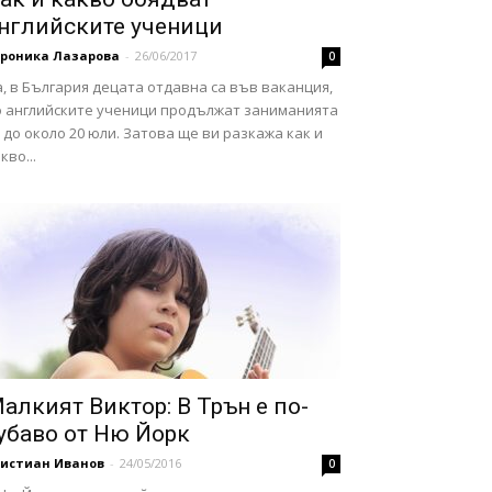
нглийските ученици
ероника Лазарова
-
26/06/2017
0
, в България децата отдавна са във ваканция,
о английските ученици продължат заниманията
 до около 20 юли. Затова ще ви разкажа как и
кво...
алкият Виктор: В Трън е по-
убаво от Ню Йорк
ристиан Иванов
-
24/05/2016
0