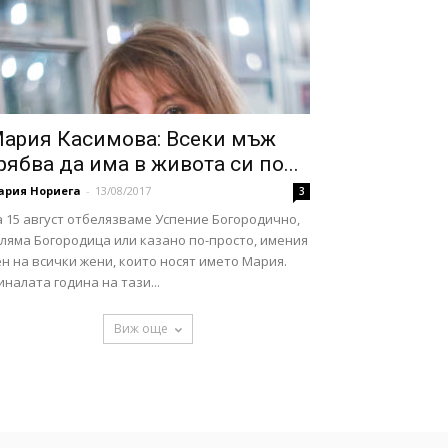
ария Касимова: Всеки мъж
рябва да има в живота си по...
ария Нориега
-
13/08/2017
3
 15 август отбелязваме Успение Богородично,
ляма Богородица или казано по-просто, имения
н на всички жени, които носят името Мария.
налата година на тази...
Виж още