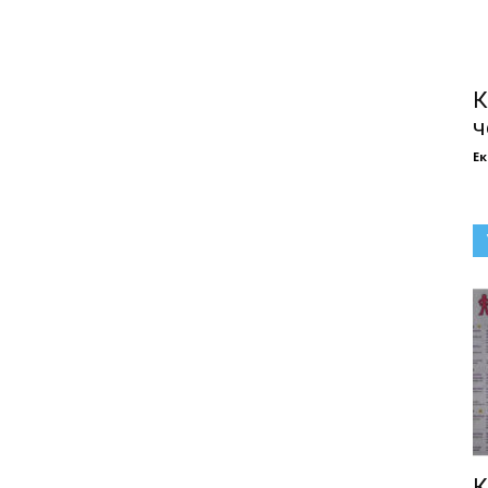
К
ч
Е
К