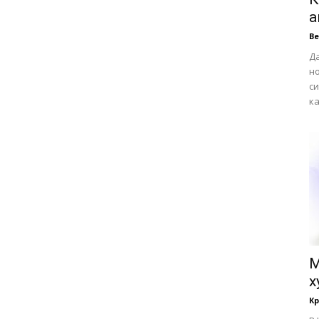
а
В
Да
н
си
ка
М
х
К