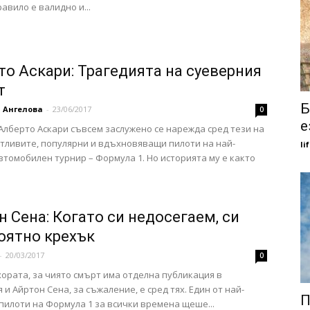
авило е валидно и...
то Аскари: Трагедията на суеверния
т
Б
 Ангелова
-
23/06/2017
0
е
Алберто Аскари съвсем заслужено се нарежда сред тези на
тливите, популярни и вдъхновяващи пилоти на най-
li
втомобилен турнир – Формула 1. Но историята му е както
н Сена: Когато си недосегаем, си
оятно крехък
-
20/03/2017
0
хората, за чиято смърт има отделна публикация в
 и Айртон Сена, за съжаление, е сред тях. Един от най-
П
пилоти на Формула 1 за всички времена щеше...