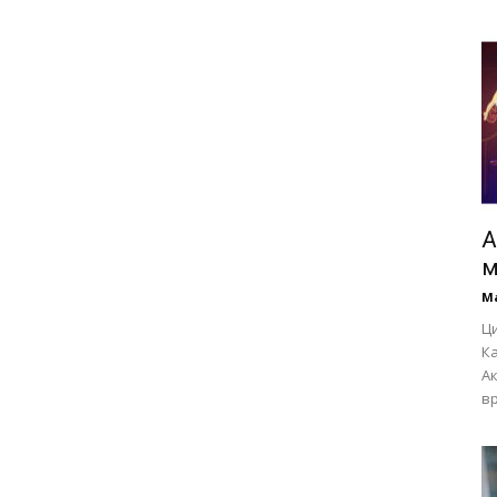
А
м
М
Ц
Ка
Ак
вр