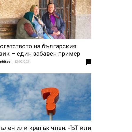
огатството на българския
зик – един забавен пример
febites
-
12/02/2021
1
ълен или кратък член. -ЪТ или