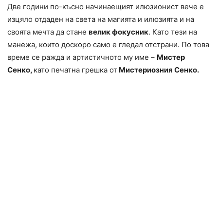
Две години по-късно начинаещият илюзионист вече е
изцяло отдаден на света на магията и илюзията и на
своята мечта да стане
велик фокусник
. Като тези на
манежа, които доскоро само е гледал отстрани. По това
време се ражда и артистичното му име –
Мистер
Сенко,
като печатна грешка от
Мистериозния Сенко.