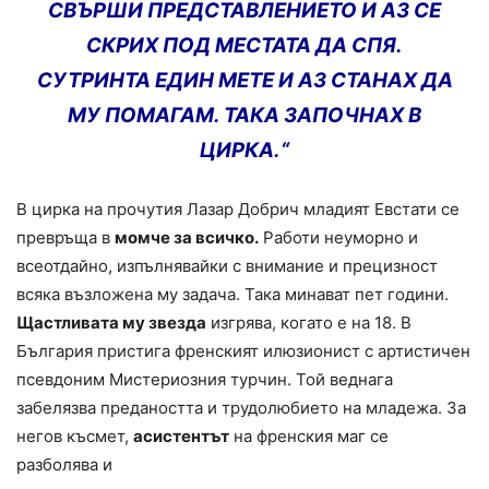
СВЪРШИ ПРЕДСТАВЛЕНИЕТО И АЗ СЕ
СКРИХ ПОД МЕСТАТА ДА СПЯ.
СУТРИНТА ЕДИН МЕТЕ И АЗ СТАНАХ ДА
МУ ПОМАГАМ. ТАКА ЗАПОЧНАХ В
ЦИРКА.“
В цирка на прочутия Лазар Добрич младият Евстати се
превръща в
момче за всичко.
Работи неуморно и
всеотдайно, изпълнявайки с внимание и прецизност
всяка възложена му задача. Така минават пет години.
Щастливата му звезда
изгрява, когато е на 18. В
България пристига френският илюзионист с артистичен
псевдоним Мистериозния турчин. Той веднага
забелязва предаността и трудолюбието на младежа. За
негов късмет,
асистентът
на френския маг се
разболява и