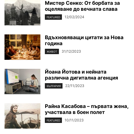
Мистер Сенко: От борбата за
оцеляване до вечната слава
12/02/2024
FEATURED
Вдъхновяващи цитати за Нова
година
31/12/2023
ЖИВОТ
Йоана Йотова и нейната
различна дигитална агенция
22/11/2023
БЪЛГАРИЯ
Райна Касабова – първата жена,
участвала в боен полет
10/11/2023
FEATURED