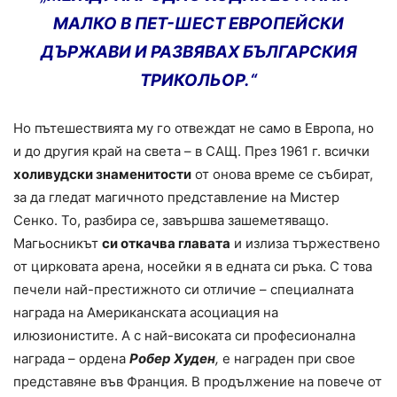
МАЛКО В ПЕТ-ШЕСТ ЕВРОПЕЙСКИ
ДЪРЖАВИ И РАЗВЯВАХ БЪЛГАРСКИЯ
ТРИКОЛЬОР
.“
Но пътешествията му го отвеждат не само в Европа, но
и до другия край на света – в САЩ. През 1961 г. всички
холивудски знаменитости
от онова време се събират,
за да гледат магичното представление на Мистер
Сенко. То, разбира се, завършва зашеметяващо.
Магьосникът
си откачва главата
и излиза тържествено
от цирковата арена, носейки я в едната си ръка. С това
печели най-престижното си отличие – специалната
награда на Американската асоциация на
илюзионистите. А с най-високата си професионална
награда – ордена
Робер Худен
,
е награден при свое
представяне във Франция. В продължение на повече от