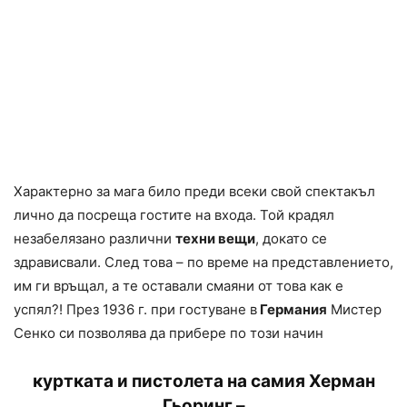
Характерно за магa било преди всеки свой спектакъл
лично да посреща гостите на входа. Той крадял
незабелязано различни
техни вещи
, докато се
здрависвали. След това – по време на представлението,
им ги връщал, а те оставали смаяни от това как е
успял?! През 1936 г. при гостуване в
Германия
Мистер
Сенко си позволява да прибере по този начин
куртката и пистолета на самия Херман
Гьоринг –