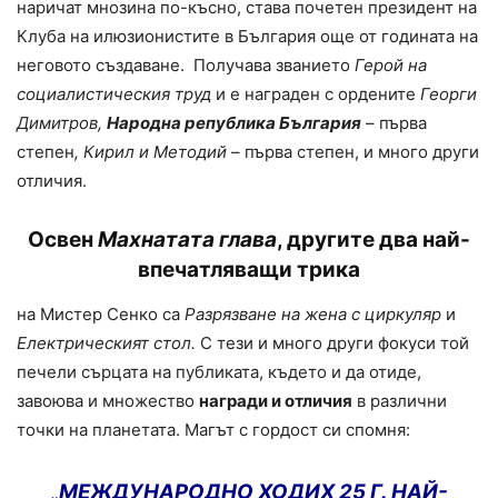
наричат мнозина по-късно, става почетен президент на
Клуба на илюзионистите в България още от годината на
неговото създаване.
Получава званието
Герой на
социалистическия труд
и е награден с ордените
Георги
Димитров,
Народна република България
– първа
степен
, Кирил и Методий
– първа степен, и много други
отличия.
Освен
Махнатата глава
, другите два най-
впечатляващи трика
на Мистер Сенко са
Разрязване на жена с циркуляр
и
Електрическият стол.
С тези и много други фокуси той
печели сърцата на публиката, където и да отиде,
завоюва и множество
награди и отличия
в различни
точки на планетата. Магът с гордост си спомня:
„
МЕЖДУНАРОДНО ХОДИХ 25 Г. НАЙ-