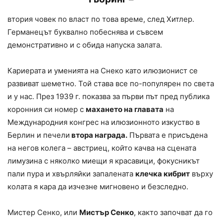
втория човек по власт по това време, след Хитлер.
Германецът буквално побеснява и съвсем
демонстративно и с обида напуска залата.
Кариерата и уменията на Снеко като илюзионист се
развиват шеметно. Той става все по-популярен по света
и у нас. През 1939 г. показва за първи път пред публика
коронния си номер с
махането на главата
на
Международния конгрес на илюзионното изкуство в
Берлин и печели
втора награда.
Първата е присъдена
на негов колега – австриец, който качва на сцената
лимузина с няколко миещи я красавици, фокусникът
пали пура и хвърляйки запалената
клечка кибрит
върху
колата я кара да изчезне мигновено и безследно.
Мистер Сенко, или
Мистър Сенко
, както започват да го