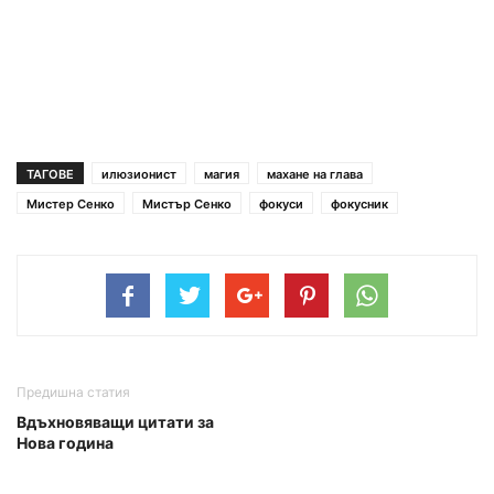
ТАГОВЕ
илюзионист
магия
махане на глава
Мистер Сенко
Мистър Сенко
фокуси
фокусник
Предишна статия
Вдъхновяващи цитати за
Нова година