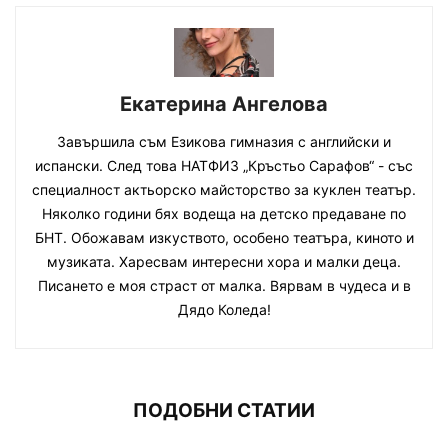
Екатерина Ангелова
Завършила съм Езикова гимназия с английски и
испански. След това НАТФИЗ „Кръстьо Сарафов“ - със
специалност актьорско майсторство за куклен театър.
Няколко години бях водеща на детско предаване по
БНТ. Обожавам изкуството, особено театъра, киното и
музиката. Харесвам интересни хора и малки деца.
Писането е моя страст от малка. Вярвам в чудеса и в
Дядо Коледа!
ПОДОБНИ СТАТИИ