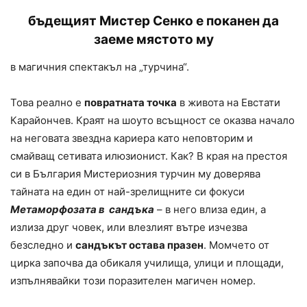
бъдещият Мистер Сенко е поканен да
заеме мястото му
в магичния спектакъл на „турчина“.
Това реално е
повратната точка
в живота на Евстати
Карайончев. Краят на шоуто всъщност се оказва начало
на неговата звездна кариера като неповторим и
смайващ сетивата илюзионист. Как? В края на престоя
си в България Мистериозния турчин му доверява
тайната на един от най-зрелищните си фокуси
Метаморфозата в
сандъка
– в него влиза един, а
излиза друг човек, или влезлият вътре изчезва
безследно и
сандъкът остава празен
. Момчето от
цирка започва да обикаля училища, улици и площади,
изпълнявайки този поразителен магичен номер.