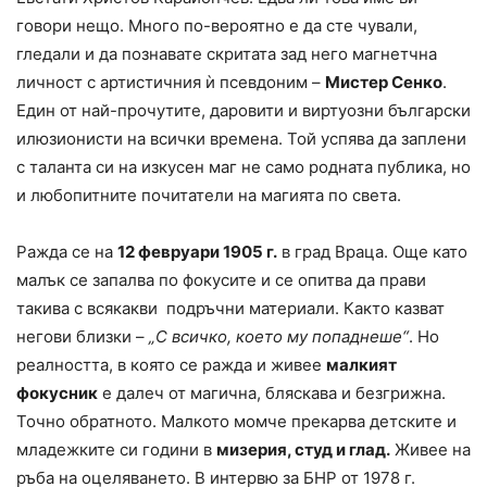
говори нещо. Много по-вероятно е да сте чували,
гледали и да познавате скритата зад него магнетчна
личност с артистичния ѝ псевдоним –
Мистер Сенко
.
Един от най-прочутите, даровити и виртуозни български
илюзионисти на всички времена. Той успява да заплени
с таланта си на изкусен маг не само родната публика, но
и любопитните почитатели на магията по света.
Ражда се на
12 февруари 1905 г.
в град Враца. Още като
малък се запалва по фокусите и се опитва да прави
такива с всякакви подръчни материали. Както казват
негови близки –
„С всичко, което му попаднеше“
. Но
реалността, в която се ражда и живее
малкият
фокусник
е далеч от магична, бляскава и безгрижна.
Точно обратното. Малкото момче прекарва детските и
младежките си години в
мизерия, студ и глад.
Живее на
ръба на оцеляването. В интервю за БНР от 1978 г.