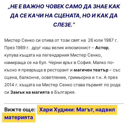
„НЕ Е ВАЖНО ЧОВЕК САМО ДА ЗНАЕ КАК
ДА СЕ КАЧИ НА СЦЕНАТА, НО И КАК ДА
СЛЕЗЕ
.“
Мистер Сенко си отива от този свят на 26 юли 1987 г.
През 1989 г. друг наш велик илюзионист –
Астор
,
купува къщата на легендарния Мистер Сенко,
намираща се на бул.
Черни връх
в София. Малко по-
късно я превръща в ресторант и
магичен театър
– със
сцена, балконче, осветление, гримьорна и т.н. А през
2014 г. къщата на Мистер Сенко става първият по рода
си
Замък на магията
в България.
Вижте още:
Хари Худини: Магът, надвил
материята