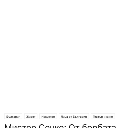
България
Живот
Изкуство
Лица от България
Театър и кино
Мистер Сенко: От борбата