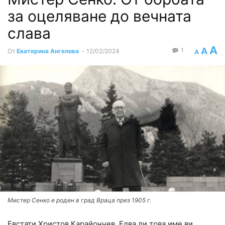
за оцеляване до вечната
слава
A
A
1
От
Екатерина Ангелова
-
12/02/2024
A
Мистер Сенко е роден в град Враца през 1905 г.
Евстати Христов Карайончев. Едва ли това име ви