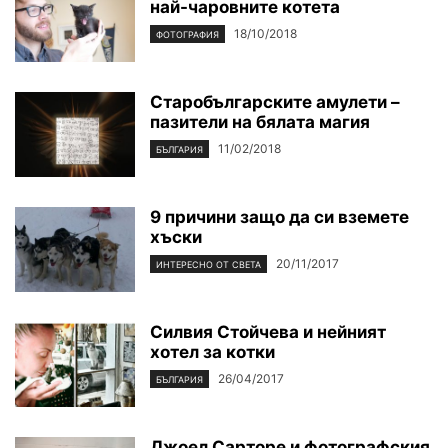
най-чаровните котета
18/10/2018
ФОТОГРАФИЯ
Старобългарските амулети –
пазители на бялата магия
11/02/2018
БЪЛГАРИЯ
9 причини защо да си вземете
хъски
20/11/2017
ИНТЕРЕСНО ОТ СВЕТА
Силвия Стойчева и нейният
хотел за котки
26/04/2017
БЪЛГАРИЯ
Джоел Сарторе и фотографския