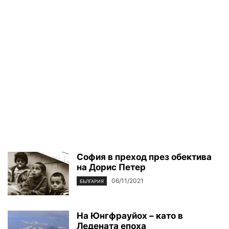
София в преход през обектива
на Дорис Петер
06/11/2021
БЪЛГАРИЯ
На Юнгфрауйох – като в
Ледената епоха