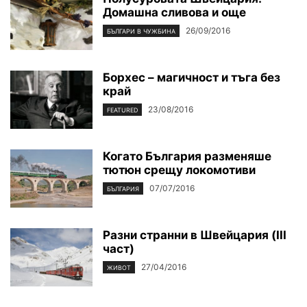
Домашна сливова и още
26/09/2016
БЪЛГАРИ В ЧУЖБИНА
Борхес – магичност и тъга без
край
23/08/2016
FEATURED
Когато България разменяше
тютюн срещу локомотиви
07/07/2016
БЪЛГАРИЯ
Разни странни в Швейцария (III
част)
27/04/2016
ЖИВОТ