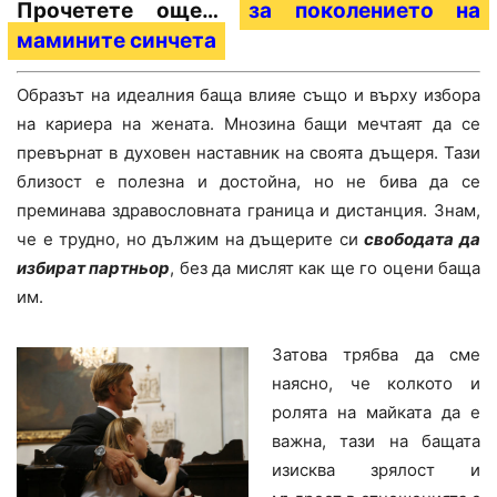
Прочетете още…
за поколението на
мамините синчета
Образът на идеалния баща влияе също и върху избора
на кариера на жената. Мнозина бащи мечтаят да се
превърнат в духовен наставник на своята дъщеря. Тази
близост е полезна и достойна, но не бива да се
преминава здравословната граница и дистанция. Знам,
че е трудно, но дължим на дъщерите си
свободата да
избират партньор
, без да мислят как ще го оцени баща
им.
Затова трябва да сме
наясно, че колкото и
ролята на майката да е
важна, тази на бащата
изисква зрялост и