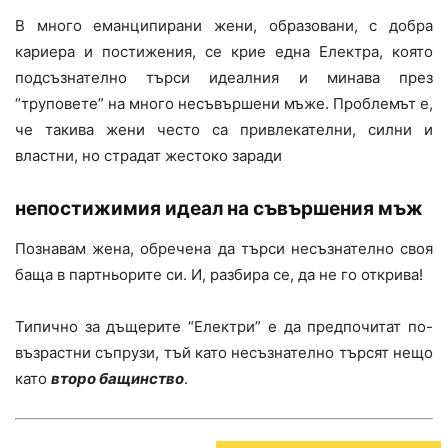
В много еманципирани жени, образовани, с добра
кариера и постижения, се крие една Електра, която
подсъзнателно търси идеалния и минава през
“труповете” на много несъвършени мъже. Проблемът е,
че такива жени често са привлекателни, силни и
властни, но страдат жестоко заради
непостижимия идеал на съвършения мъж
Познавам жена, обречена да търси несъзнателно своя
баща в партньорите си. И, разбира се, да не го открива!
Типично за дъщерите “Електри” е да предпочитат по-
възрастни съпрузи, тъй като несъзнателно търсят нещо
като
второ бащинство
.