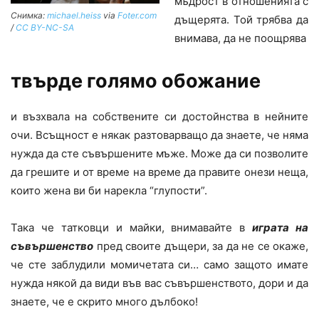
мъдрост в отношенията с
Снимка:
michael.heiss
via
Foter.com
дъщерята. Той трябва да
/
CC BY-NC-SA
внимава, да не поощрява
твърде голямо обожание
и възхвала на собствените си достойнства в нейните
очи. Всъщност е някак разтоварващо да знаете, че няма
нужда да сте съвършените мъже. Може да си позволите
да грешите и от време на време да правите онези неща,
които жена ви би нарекла “глупости”.
Така че татковци и майки, внимавайте в
играта на
съвършенство
пред своите дъщери, за да не се окаже,
че сте заблудили момичетата си… само защото имате
нужда някой да види във вас съвършенството, дори и да
знаете, че е скрито много дълбоко!