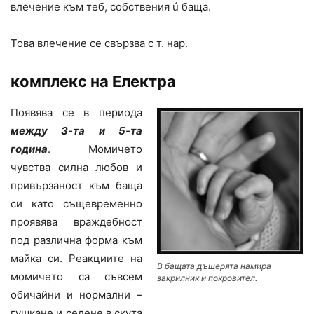
влечение към теб, собствения ú баща.
Това влечение се свързва с т. нар.
комплекс на Електра
Появява се в периода
между 3-та и 5-та
година
. Момичето
чувства силна любов и
привързаност към баща
си като същевременно
проявява враждебност
под различна форма към
майка си. Реакциите на
В бащата дъщерята намира
момичето са съвсем
закрилник и покровител.
обичайни и нормални –
гушкане и седене в скута