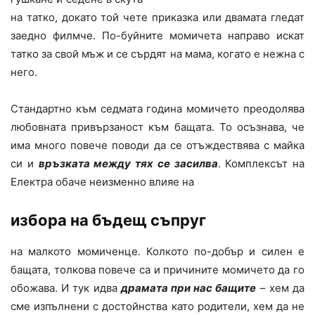
на татко, докато той чете приказка или двамата гледат
заедно филмче. По-буйните момичета направо искат
татко за свой мъж и се сърдят на мама, когато е нежна с
него.
Стандартно към седмата година момичето преодолява
любовната привързаност към бащата. То осъзнава, че
има много повече поводи да се отъждествява с майка
си и
връзката между тях се засилва
. Комплексът на
Електра обаче неизменно влияе на
избора на бъдещ съпруг
на малкото момиченце. Колкото по-добър и силен е
бащата, толкова повече са и причините момичето да го
обожава. И тук идва
драмата при нас бащите
– хем да
сме изпълнени с достойнства като родители, хем да не