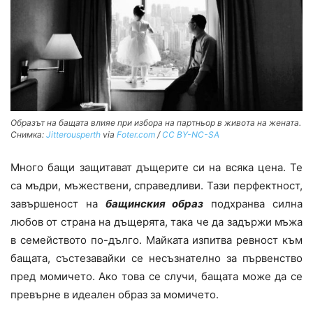
Образът на бащата влияе при избора на партньор в живота на жената.
Снимка:
Jitterousperth
via
Foter.com
/
CC BY-NC-SA
Много бащи защитават дъщерите си на всяка цена. Те
са мъдри, мъжествени, справедливи. Тази перфектност,
завършеност на
бащинския образ
подхранва силна
любов от страна на дъщерята, така че да задържи мъжа
в семейството по-дълго. Майката изпитва ревност към
бащата, състезавайки се несъзнателно за първенство
пред момичето. Ако това се случи, бащата може да се
превърне в идеален образ за момичето.