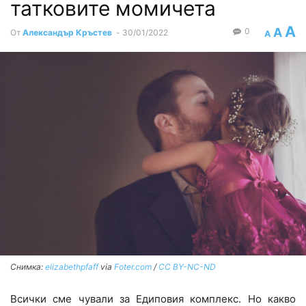
татковите момичета
A
A
0
От
Александър Кръстев
-
30/01/2022
A
Снимка:
elizabethpfaff
via
Foter.com
/
CC BY-NC-ND
Всички сме чували за Едиповия комплекс. Но какво