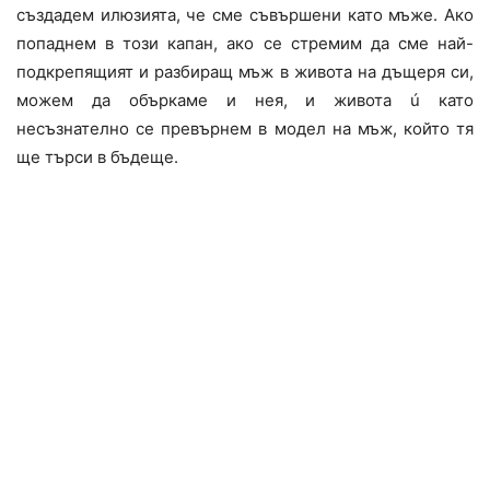
създадем илюзията, че сме съвършени като мъже. Ако
попаднем в този капан, ако се стремим да сме най-
подкрепящият и разбиращ мъж в живота на дъщеря си,
можем да объркаме и нея, и живота ú като
несъзнателно се превърнем в модел на мъж, който тя
ще търси в бъдеще.