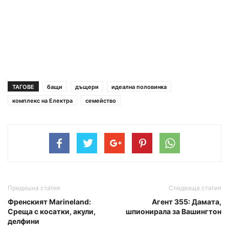
ТАГОВЕ
бащи
дъщери
идеална половинка
комплекс на Електра
семейство
Предишна статия
Следваща статия
Френският Marineland:
Агент 355: Дамата,
Среща с косатки, акули,
шпионирала за Вашингтон
делфини