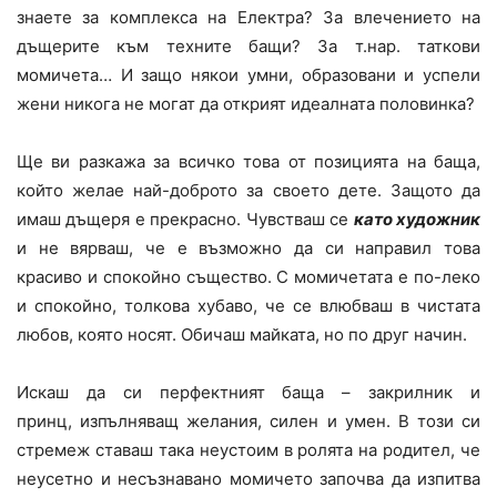
знаете за комплекса на Електра? За влечението на
дъщерите към техните бащи? За т.нар. таткови
момичета… И защо някои умни, образовани и успели
жени никога не могат да открият идеалната половинка?
Ще ви разкажа за всичко това от позицията на баща,
който желае най-доброто за своето дете. Защото да
имаш дъщеря е прекрасно. Чувстваш се
като художник
и не вярваш, че е възможно да си направил това
красиво и спокойно същество. С момичетата е по-леко
и спокойно, толкова хубаво, че се влюбваш в чистата
любов, която носят. Обичаш майката, но по друг начин.
Искаш да си перфектният баща – закрилник и
принц, изпълняващ желания, силен и умен. В този си
стремеж ставаш така неустоим в ролята на родител, че
неусетно и несъзнавано момичето започва да изпитва