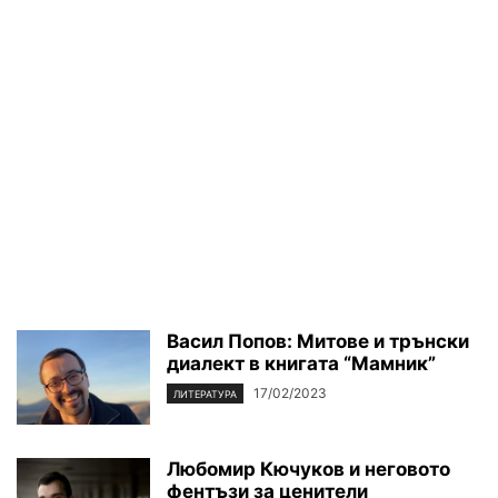
Васил Попов: Митове и трънски
диалект в книгата “Мамник”
17/02/2023
ЛИТЕРАТУРА
Любомир Кючуков и неговото
фентъзи за ценители