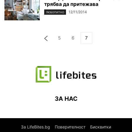
трябва да притежава
12/11/2014
ЛЮБОПИТНО
5
6
7
ЗА НАС
За LifeBites.bg
Поверителност
Бисквитки