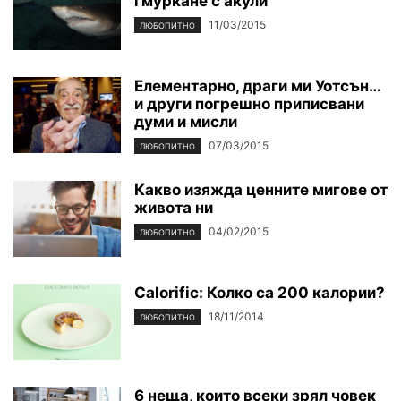
гмуркане с акули
11/03/2015
ЛЮБОПИТНО
Елементарно, драги ми Уотсън…
и други погрешно приписвани
думи и мисли
07/03/2015
ЛЮБОПИТНО
Какво изяжда ценните мигове от
живота ни
04/02/2015
ЛЮБОПИТНО
Calorific: Колко са 200 калории?
18/11/2014
ЛЮБОПИТНО
6 неща, които всеки зрял човек