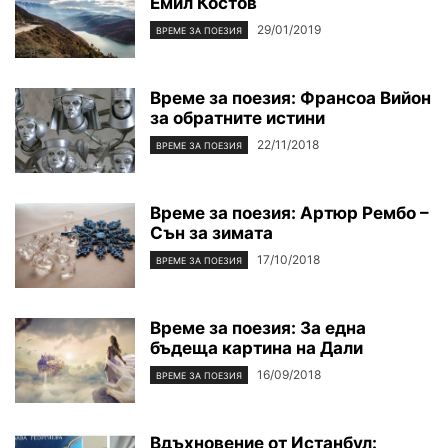
Емил Костов
29/01/2019
ВРЕМЕ ЗА ПОЕЗИЯ
Време за поезия: Франсоа Вийон
за обратните истини
22/11/2018
ВРЕМЕ ЗА ПОЕЗИЯ
Време за поезия: Артюр Рембо –
Сън за зимата
17/10/2018
ВРЕМЕ ЗА ПОЕЗИЯ
Време за поезия: За една
бъдеща картина на Дали
16/09/2018
ВРЕМЕ ЗА ПОЕЗИЯ
Вдъхновение от Истанбул: