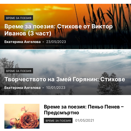
ВРЕМЕ ЗА ПОЕЗИЯ
Време за поезия: Стихове от Виктор
Иванов (3 част)
Екатерина Ангелова
-
23/05/2023
ВРЕМЕ ЗА ПОЕЗИЯ
Творчеството на Змей Горянин: Стихове
Екатерина Ангелова
-
10/01/2023
Време за поезия: Пеньо Пенев –
Предсмъртно
01/05/2021
ВРЕМЕ ЗА ПОЕЗИЯ