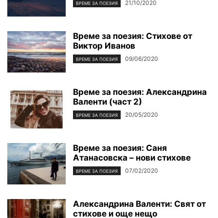
21/10/2020
ВРЕМЕ ЗА ПОЕЗИЯ
Време за поезия: Стихове от
Виктор Иванов
09/06/2020
ВРЕМЕ ЗА ПОЕЗИЯ
Време за поезия: Александрина
Валенти (част 2)
20/05/2020
ВРЕМЕ ЗА ПОЕЗИЯ
Време за поезия: Саня
Атанасовска – нови стихове
07/02/2020
ВРЕМЕ ЗА ПОЕЗИЯ
Александрина Валенти: Свят от
стихове и още нещо