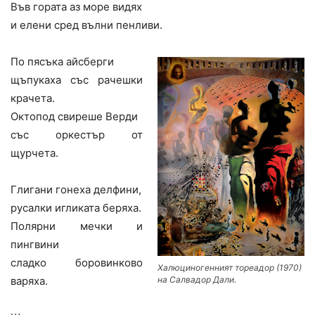
Във гората аз море видях
и елени сред вълни пенливи.
По пясъка айсберги
щъпукаха със рачешки
крачета.
Октопод свиреше Верди
със оркестър от
щурчета.
Глигани гонеха делфини,
русалки игликата беряха.
Полярни мечки и
пингвини
сладко боровинково
Халюциногенният тореадор (1970)
на Салвадор Дали.
варяха.