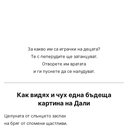
За какво им са играчки на децата?
Те с пеперудите ще затанцуват.
Отворете им вратата
и ги пуснете да се налудуват.
Как видях и чух една бъдеща
картина на Дали
Целуната от слънцето заспах
на бряг от спомени щастливи.