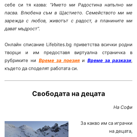
себе си тя казва:
“Името ми Радостина напълно ми
пасва. Влюбена съм в Щастието. Семейството ми ме
зарежда с любов, животът с радост, а планините ми
дават мъдрост”.
Онлайн списание Lifebites.bg приветства всички родни
творци и им предоставя виртуална страничка в
рубриките ни
Време за поезия
и
Време за разкази
,
където да споделят работата си.
Свободата на децата
На Софи
За какво им са играчки
на децата,