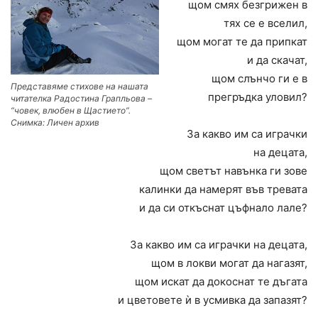
щом смях безгрижен в
тях се е вселил,
щом могат те да припкат
и да скачат,
щом слънчо ги е в
Представяме стихове на нашата
прегръдка уловил?
читателка Радостина Грапльова –
“човек, влюбен в Щастието”.
Снимка: Личен архив
За какво им са играчки
на децата,
щом светът навънка ги зове
калинки да намерят във тревата
и да си откъснат цъфнало лале?
За какво им са играчки на децата,
щом в локви могат да нагазят,
щом искат да докоснат те дъгата
и цветовете ѝ в усмивка да запазят?