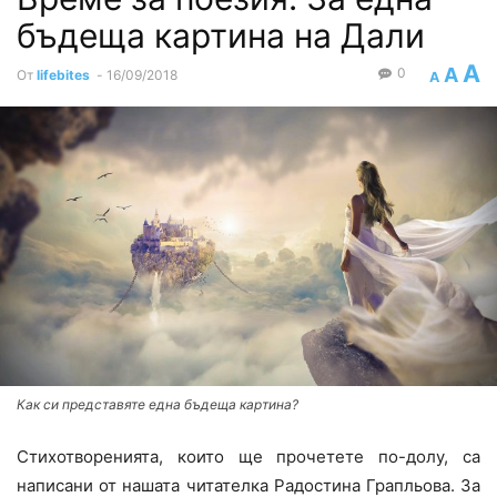
бъдеща картина на Дали
A
A
0
От
lifebites
-
16/09/2018
A
Как си представяте една бъдеща картина?
Стихотворенията, които ще прочетете по-долу, са
написани от нашата читателка Радостина Грапльова. За