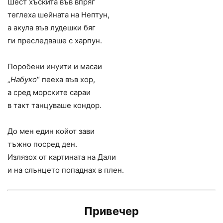
Шест хъскита във впряг
теглеха шейната на Нептун,
а акула във лудешки бяг
ги преследваше с харпун.
Поробени инуити и масаи
„
Набуко
“ пееха във хор,
а сред морските сараи
в такт танцуваше кондор.
До мен един койот зави
тъжно посред ден.
Излязох от картината на Дали
и на слънцето попаднах в плен.
Привечер