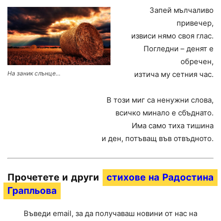
Запей мълчаливо
привечер,
извиси нямо своя глас.
Погледни – денят е
обречен,
На заник слънце…
изтича му сетния час.
В този миг са ненужни слова,
всичко минало е сбъднато.
Има само тиха тишина
и ден, потъващ във отвъдното.
Прочетете и други
стихове на Радостина
Грапльова
Въведи email, за да получаваш новини от нас на