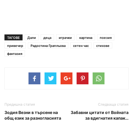
ТАГОВЕ
Дали
деца
играчки
картина
поезия
привечер
Радостина Грапльова
сетен час
стихове
фантазия
Предишна статия
Следваща статия
Зодия Везни в търсене на
Забавни цитати от Войната
общ език за разногласията
за вдигнатия капак…