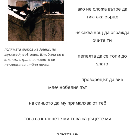
ако не сложа вътре да
тиктака сърце
някаква нощ да огражда
очите ти
Голямата любов на Алекс, по
думите ѝ, е Италия. Влюбила се в
пепелта да се топи до
южната страна с първото си
злато
стъпване на нейна почва.
прозорецът да вие
млечнобелия път
на синьото да му прималява от теб
това са коленете ми това са ръцете ми
плътта ми