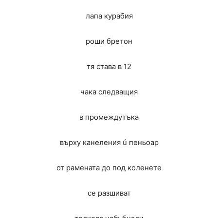
лапа курабия
роши бретон
тя става в 12
чака следващия
в промеждутъка
върху канеления ú пеньоар
от рамената до под коленете
се разшиват