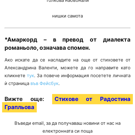
толкова набъбнали
нишки самота
*Амаркорд – в превод от диалекта
романьоло, означава спомен.
Ако искате да се насладите на още от стиховете от
Александрина Валенти, можете да го направите като
кликнете
тук
. За повече информация посетете личната
ѝ страница
във Фейсбук
.
Вижте още:
Стихове от Радостина
Грапльова
Въведи email, за да получаваш новини от нас на
електронната си поща