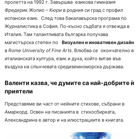
пролетта на 1992 г. Завършва езикова гимназия
Фредерик Жолио – Кюри
в родния си град с профил
испански език. След това бакалавърска програма по
Журналистика в София. По-късно съдбата я отвежда в
Италия. Там талантливата българка получава
магистърска степен по
Визуален и иновативен дизайн
в
Rome University of Fine Arts
. Влюбва се окончателно в
италианската култура, език и духа, който витае във
въздуха на слънчевата средиземноморска държава.
Валенти казва, че думите са най-добрите ѝ
приятели
Представяме ви част от нейните стихове, събрани в
Амаркорд
. Освен на писанията в стихосбирката,
Александрина е автор и на илюстрациите в книгата.