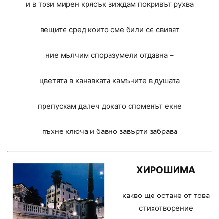
и в този мирен крясък виждам покривът рухва
вещите сред които сме били се свиват
ние мълчим споразумели отдавна –
цветята в канавката камъните в душата
препускам далеч докато споменът екне
пъхне ключа и бавно завърти забрава
ХИРОШИМА
какво ще остане от това
стихотворение