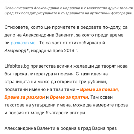
Освен писането Александрина е надарена и с множество други таланти.
Сред тях попадат рисуването и създаването на артистични фотографии.
Стиховете, които ще прочетете в редовете по-долу, са
дело на Александрина Валенти, за която преди време
ви
разказахме
. Те са част от стихосбирката ѝ
Амаркорд*
, издадена през 2019 г.
Lifebites.bg приветства всички желаещи да творят нова
българска литература и поезия. С тази идея на
страницата ни може да откриете три рубрики,
посветени именно на тези теми –
Време за поезия,
Време за разкази
и
Време за притчи
. Там освен
текстове на утвърдени имена, може да намерите проза
и поезия от млади български автори.
Александрина Валенти е родена в град Варна през