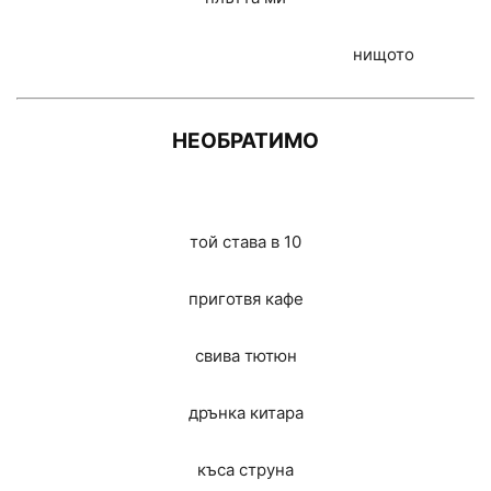
нищото
НЕОБРАТИМО
той става в 10
приготвя кафе
свива тютюн
дрънка китара
къса струна