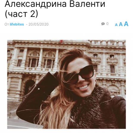
Александрина Валенти
(част 2)
A
A
0
От
lifebites
-
20/05/2020
A