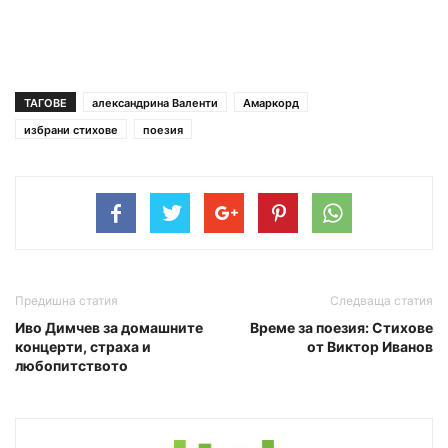
ТАГОВЕ
александрина Валенти
Амаркорд
избрани стихове
поезия
Предишна статия
Следваща статия
Иво Димчев за домашните
Време за поезия: Стихове
концерти, страха и
от Виктор Иванов
любопитството