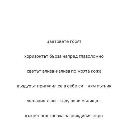
цветовете горят
хоризонтът бърза напред главоломно
светът влиза-излиза по моята кожа
въздухът притулил се в себе си – ням пътник
желанията ни – задушени сънища –
къкрят под капака на ръждивия сърп