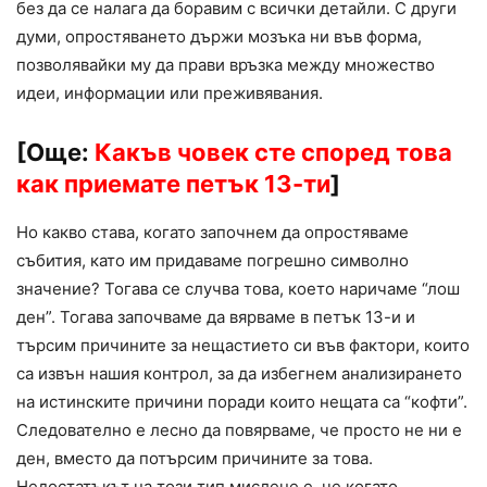
без да се налага да боравим с всички детайли. С други
думи, опростяването държи мозъка ни във форма,
позволявайки му да прави връзка между множество
идеи, информации или преживявания.
[Още:
Какъв човек сте според това
как приемате петък 13-ти
]
Но какво става, когато започнем да опростяваме
събития, като им придаваме погрешно символно
значение? Тогава се случва това, което наричаме “лош
ден”. Тогава започваме да вярваме в петък 13-и и
търсим причините за нещастието си във фактори, които
са извън нашия контрол, за да избегнем анализирането
на истинските причини поради които нещата са “кофти”.
Следователно е лесно да повярваме, че просто не ни е
ден, вместо да потърсим причините за това.
Недостатъкът на този тип мислене е, че когато