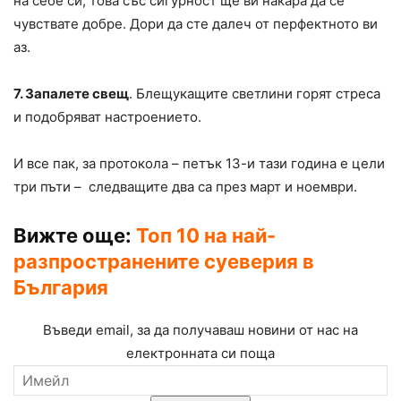
на себе си, това със сигурност ще ви накара да се
чувствате добре. Дори да сте далеч от перфектното ви
аз.
7. Запалете свещ
. Блещукащите светлини горят стреса
и подобряват настроението.
И все пак, за протокола – петък 13-и тази година е цели
три пъти – следващите два са през март и ноември.
Вижте още:
Топ 10 на най-
разпространените суеверия в
България
Въведи email, за да получаваш новини от нас на
електронната си поща