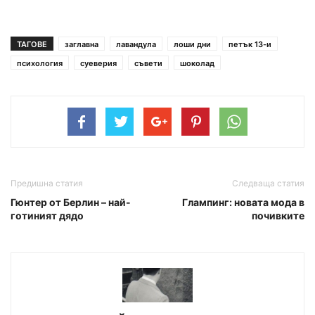
ТАГОВЕ
заглавна
лавандула
лоши дни
петък 13-и
психология
суеверия
съвети
шоколад
Предишна статия
Следваща статия
Гюнтер от Берлин – най-
Глампинг: новата мода в
готиният дядо
почивките