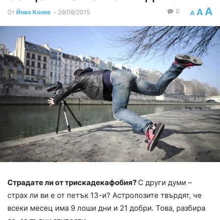
A
A
0
От
Йово Колев
-
29/08/2015
A
Страдате ли от трискадекафобия?
С други думи –
страх ли ви е от петък 13-и? Астролозите твърдят, че
всеки месец има 9 лоши дни и 21 добри. Това, разбира