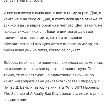
се, са пълни глупости.
И все пак всеки е имал дни, в които не му върви. Дни, в
които не е на себе си. Дни, в които иска да се откаже от
всичко и да се върне обратно в леглото. Дни, в които не
иска да вижда никого… Лошите дни могат да бъдат
причинени от нас самите, както и от външни
обстоятелства. И ако щастието е въпрос на избор, то
онези лоши дни не питат, когато се случват.
Добрата новина е, че повечето психолози са на мнение,
че явлението лоши дни просто не съществува. По-
точно, те съществуват, но единствено в начина, по
който интерпретираме действителността. Според д-р
Питър Д. Бентли, автор на книгата “Why Sh*t Happens:
The Science of A Really Bad Day”, вината за лошите дни е
в самите нас.