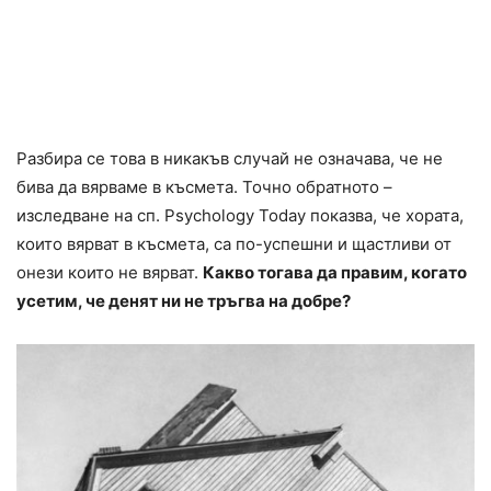
Разбира се това в никакъв случай не означава, че не
бива да вярваме в късмета. Точно обратното –
изследване на сп. Psychology Today показва, че хората,
които вярват в късмета, са по-успешни и щастливи от
онези които не вярват.
Какво тогава да правим, когато
усетим, че денят ни не тръгва на добре?