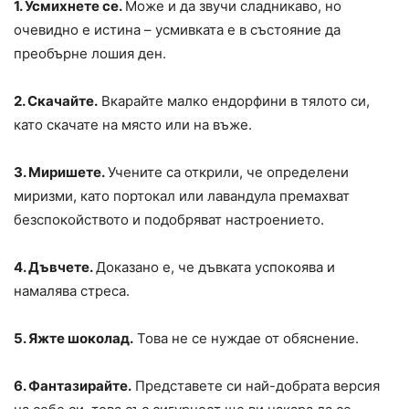
1. Усмихнете се.
Може и да звучи сладникаво, но
очевидно е истина – усмивката е в състояние да
преобърне лошия ден.
2. Скачайте.
Вкарайте малко ендорфини в тялото си,
като скачате на място или на въже.
3. Миришете.
Учените са открили, че определени
миризми, като портокал или лавандула премахват
безспокойството и подобряват настроението.
4. Дъвчете.
Доказано е, че дъвката успокоява и
намалява стреса.
5. Яжте шоколад.
Това не се нуждае от обяснение.
6. Фантазирайте.
Представете си най-добрата версия