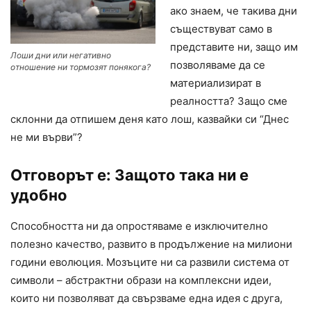
ако знаем, че такива дни
съществуват само в
представите ни, защо им
Лоши дни или негативно
позволяваме да се
отношение ни тормозят понякога?
материализират в
реалността? Защо сме
склонни да отпишем деня като лош, казвайки си “Днес
не ми върви”?
Отговорът е: Защото така ни е
удобно
Способността ни да опростяваме е изключително
полезно качество, развито в продължение на милиони
години еволюция. Мозъците ни са развили система от
символи – абстрактни образи на комплексни идеи,
които ни позволяват да свързваме една идея с друга,