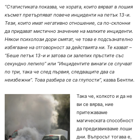
“Статистиката показва, че хората, които вярват в лошия
късмет претърпяват повече инциденти на петък 13-и.
Тези, които имат негативно отношение, са по-склонни
да придават мистично значение на малките инциденти.
Някои психолози дори смятат, че това е подсъзнателно
избягване на отговорност за действията ни. Те казват –
“Беше петък 13-и и затова си залепих пръстите със
секундно лепило” или “Инцидентите винаги се случват
по три, така че след първия, следващите два са
неизбежни”. Това разбира се са глупости”,
казва Бентли.
Така че, колкото и да не
ви се вярва, ние
притежаваме
магическата способност
да предизвикваме лоши
дни. Въпросът тогава е,