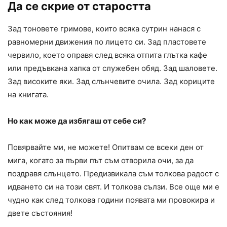
Да се скрие от старостта
Зад тоновете гримове, които всяка сутрин нанася с
равномерни движения по лицето си. Зад пластовете
червило, което оправя след всяка отпита глътка кафе
или предъвкана хапка от служебен обяд. Зад шаловете.
Зад високите яки. Зад слънчевите очила. Зад кориците
на книгата.
Но как може да избягаш от себе си?
Повярвайте ми, не можете! Опитвам се всеки ден от
мига, когато за първи път съм отворила очи, за да
поздравя слънцето. Предизвикала съм толкова радост с
идването си на този свят. И толкова сълзи. Все още ми е
чудно как след толкова години появата ми провокира и
двете състояния!