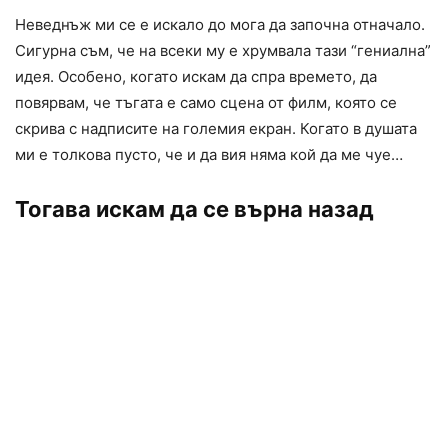
Неведнъж ми се е искало до мога да започна отначало.
Сигурна съм, че на всеки му е хрумвала тази “гениална”
идея. Особено, когато искам да спра времето, да
повярвам, че тъгата е само сцена от филм, която се
скрива с надписите на големия екран. Когато в душата
ми е толкова пусто, че и да вия няма кой да ме чуе…
Тогава искам да се върна назад