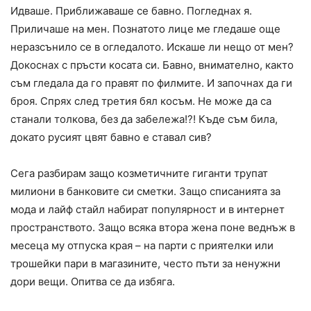
Идваше. Приближаваше се бавно. Погледнах я.
Приличаше на мен. Познатото лице ме гледаше още
неразсънило се в огледалото. Искаше ли нещо от мен?
Докоснах с пръсти косата си. Бавно, внимателно, както
съм гледала да го правят по филмите. И започнах да ги
броя. Спрях след третия бял косъм. Не може да са
станали толкова, без да забележа!?! Къде съм била,
докато русият цвят бавно е ставал сив?
Сега разбирам защо козметичните гиганти трупат
милиони в банковите си сметки. Защо списанията за
мода и лайф стайл набират популярност и в интернет
пространството. Защо всяка втора жена поне веднъж в
месеца му отпуска края – на парти с приятелки или
трошейки пари в магазините, често пъти за ненужни
дори вещи. Опитва се да избяга.