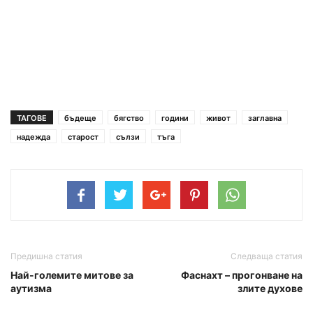
ТАГОВЕ
бъдеще
бягство
години
живот
заглавна
надежда
старост
сълзи
тъга
Предишна статия
Следваща статия
Най-големите митове за
Фаснахт – прогонване на
аутизма
злите духове