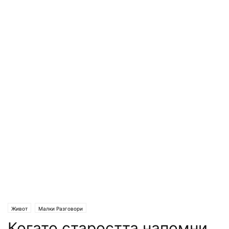
Живот
Малки Разговори
Когато старостта напомни