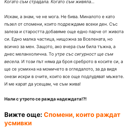
Когато съм страдала. Когато съм живяла…
Искам, а знам, че не мога. Не бива. Миналото е като
пъзел от спомени, които подреждаме всеки ден. Със
залеза и старостта добавяме още едно парче от живота
си. Едно малка частица, нищожна за Вселената, но
всичко за мен. Защото, ако вчера съм била тъжна, а
днес меланхолична. То
утре със сигурност ще съм
весела.
И този път няма да броя среброто в косите си, а
ще се усмихна на момичето в огледалото, за да видя
онези искри в очите, които все още подлудяват мъжете.
И ме карат да усещам, че съм жива!
Нали с утрото се ражда надеждата!?!
Вижте още:
Спомени, които раждат
усмивки