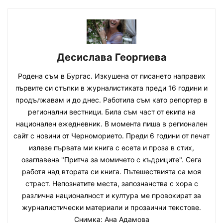
Десислава Георгиева
Родена съм в Бургас. Изкушена от писането направих
първите си стъпки в журналистиката преди 16 години и
продължавам и до днес. Работила съм като репортер в
регионални вестници. Била съм част от екипа на
национален ежедневник. В момента пиша в регионален
сайт с новини от Черноморието. Преди 6 години от печат
излезе първата ми книга с есета и проза в стих,
озаглавена "Притча за момичето с къдриците". Сега
работя над втората си книга. Пътешествията са моя
страст. Непознатите места, запознанства с хора с
различна националност и култура ме провокират за
журналистически материали и прозаични текстове.
Снимка: Ана Адамова