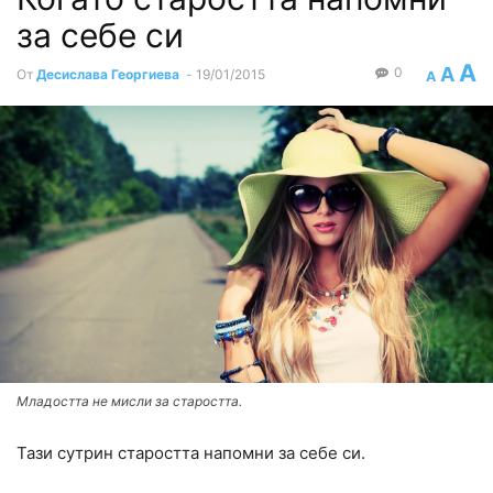
за себе си
A
A
0
От
Десислава Георгиева
-
19/01/2015
A
Младостта не мисли за старостта.
Тази сутрин старостта напомни за себе си.