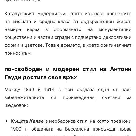
Каталунският модернизъм, който изразява копнежите
на висшата и средна класа за съдържателен живот,
намира израз в оформянето на монументални
обществени и частни сгради с подчертано декоративни
форми и цветове. Това е времето, в което оригиналният
принос към
по-свободен и модерен стил на Антони
Гауди достига своя връх
Между 1890 и 1914 г. той създава едни от най-
забележителните си произведения, смятани за
шедьоври:
Къщата
Калве
в необароков стил, на която през юни
1900 г. общината на Барселона присъжда първа