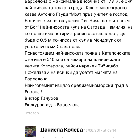
Барселона с максимална височина от 173 м, е бил
най-високата точка в града. Както многократно
казва Антонио Гауди “Моят пръв учител е господ
Бог и аз съм негов ученик ” и “Няма по-съвършен
от Бог” Най-високата кула на Саграда Фамилия, на
която ще има четиристранен светещ кръст, ще
бъде с 0.5 м по-ниска от хълма Монджуик от
уважение към Създателя.
Понастоящем най-високата точка в Каталонската
столица е 516 м и се намира на планинската
верига Колсерола, район наречен Тибидабо.
Пожелавам на всички да усетят магията на
Барселона.
Най-големият изцяло средиземноморски град в
Европа !
Виктор Гачуров
Екскурзовод в Барселона
Отговор
Даниела Колева
16/06/2017 at 09:14