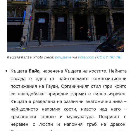
Къщата Калве. Photo credit:
pov_steve
via
Foter.com
/
CC BY-NC-ND
Къщата
Байо,
наречена
Къщата на костите
. Нейната
фасада е едно от най-големите композиционни
постижения на Гауди. Органичният стил (при който
се наподобяват природни форми) е силно изразен.
Къщата е разделена на различни анатомични нива –
най-долното напомня кости, нивото над него –
кръвоносни съдове и мускулатура. Покривът е
неравен с люспи и напомня гръб на дракон.