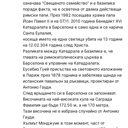
означава “Свещеното семейство” и е базилика
поради факта, че е осветена от двама действащи
римски папи. През 1982 посещава храма папа
Йоан Павел II и на 07.11. 2010 година Бенедикт XVi
Катедралата в Барселона е само една и се нарича
Санта Еулалия,
носеща името на една светица убита на 13 години
на 12.02.304 година след Христа.
Разликата между Катедрала и Базилика е, че
главата на римокатолическата църква в
Барселона е управник на Катедралата.
Еусебио Гуей присъства на световното изложение
в Париж през 1878 годнина и забелязва щанда на
испанския павильон за ръкавици, проектиран от
Антонио Гауди.
След връщането си в Барселона се запознават.
Височината на най-високата кула на Саграда
Фамилия ще бъде 172.50 м, а не 170 метра.
Тази височина не е избрана случайно от Антонио
Гауди.
Хълмът Монджуик в този момент, част от