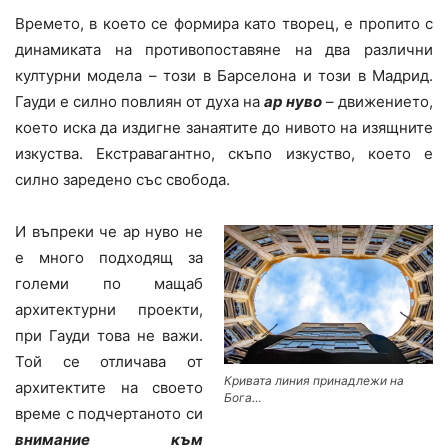
Времето, в което се формира като творец, е пропито с
динамиката на противопоставяне на два различни
културни модела – този в Барселона и този в Мадрид.
Гауди е силно повлиян от духа на
ар нуво
– движението,
което иска да издигне занаятите до нивото на изящните
изкуства. Екстравагантно, скъпо изкуство, което е
силно заредено със свобода.
И въпреки че ар нуво не
е много подходящ за
големи по мащаб
архитектурни проекти,
при Гауди това не важи.
Той се отличава от
Кривата линия принадлежи на
архитектите на своето
Бога…
време с подчертаното си
внимание към