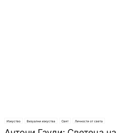
Изкуство
Визуални изкуства
Свят
Личности от света
Антони Гауди: Светеца на