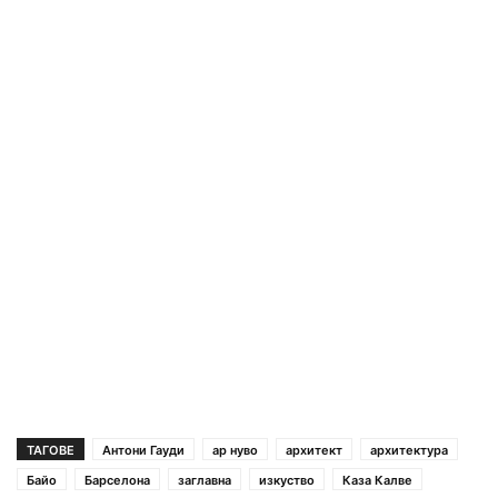
ТАГОВЕ
Антони Гауди
ар нуво
архитект
архитектура
Байо
Барселона
заглавна
изкуство
Каза Калве