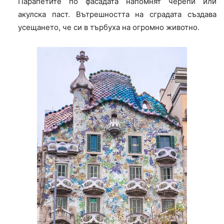
Парапетите по фасадата напомнят черепи или
акулска паст. Вътрешността на сградата създава
усещането, че си в търбуха на огромно животно.