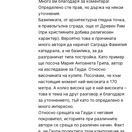
Много Ви благодаря за коментара!
Определено сте прав, но държа на някои
уточнения.
Базиликата, от архитектурна гледна точка,
е правоъгълна сграда, още от Древен Рим
(при християните добива религиозен
характер). Вероятно това е причината
много автори да наричат Саграда Фамилия
катедрала, а не базилика, за да
разграничат типа постройка. Като пример
ще посоча Мария Антоанета Грипа, автор
на изследване за Гауди. Относно
височината на кулите. Посочвам, че към
настоящия момент най-високата е 170
метра. А колко висока ще е най-високата –
това е тема на друг разговор и благодаря
за уточнението, тъй като то определено е
много интересно.
Относно срещата на Гауди с неговия
покровител, историята при различните
автори се среща по различен начин. Факт
е, че Гауди проектира тази композиция за