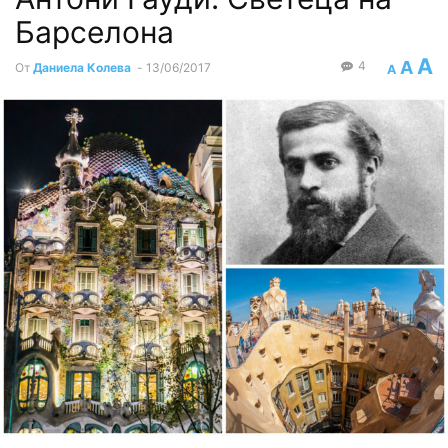
Барселона
A
A
4
От
Даниела Колева
-
13/06/2017
A