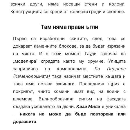
всички други, няма носещи стени и колони.
Конструкцията се крепи от железни греди и сводове.
Там няма прави ъгли
Първо са изработени скиците, след това се
докарват каменните блокове, за да бъдат изрязани
на място. И в този момент Гауди започва да
„моделира“ сградата както му хрумне. Улицата
заприличва на каменоломна.
Ла Педрера
(Каменоломната)
така наричат местните къщата и
това име остава завинаги. Последният щрих е
покривът, чиито комини имат вид на воини с
шлемове. Вълнообразният ритъм на фасадата
създава усещането за дюни.
Каза Мила
е уникална
–
никога не може да бъде повторена или
доразвита
.