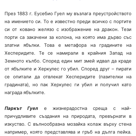
През 1883 г. Еусебио Гуел му възлага преустройството
на имението си. То е известно преди всичко с портите
си от ковано желязо с изображение на дракон. Тези
порти са закачени за колона, на която има дърво със
златни ябълки. Това е метафора на градините на
Хесперидите. Те се намирали в крайния Запад на
Земното кълбо. Според един мит змей идвал да краде
от ябълките и Херкулес го убил. Според друг – пирати
се опитали да отвлекат Хесперидите (пазителки на
градината), но пак Херкулес ги убил и получил като
награда ябълките.
Паркът Гуел
е жизнерадостна среща с най-
причудливите създания на природата, превърнати в
изкуство. С вълнообразна мозайка колаж върху стена
например, която представлява и гръб на дълга пейка.