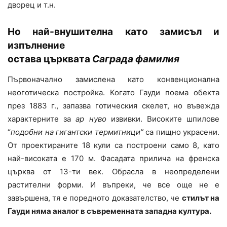
дворец и т.н.
Но най-внушителна като замисъл и
изпълнение
остава църквата
Саграда фамилия
Първоначално замислена като конвенционална
неоготическа постройка. Когато Гауди поема обекта
през 1883 г., запазва готическия скелет, но въвежда
характерните за
ар нуво
извивки. Високите шпилове
“
подобни на гигантски термитници”
са пищно украсени.
От проектираните 18 кули са построени само 8, като
най-високата е 170 м. Фасадата прилича на френска
църква от 13-ти век. Обрасла в неопределени
растителни форми. И въпреки, че все още не е
завършена, тя е поредното доказателство, че
стилът на
Гауди няма аналог в съвременната западна култура.