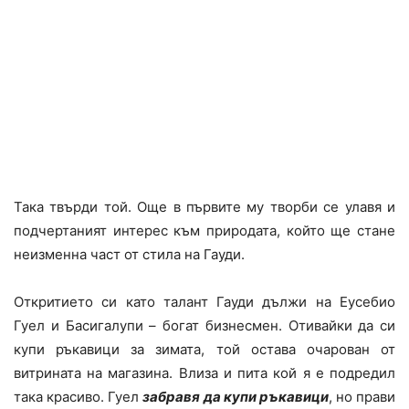
Така твърди той. Още в първите му творби се улавя и
подчертаният интерес към природата, който ще стане
неизменна част от стила на Гауди.
Откритието си като талант Гауди дължи на Еусебио
Гуел и Басигалупи – богат бизнесмен. Отивайки да си
купи ръкавици за зимата, той остава очарован от
витрината на магазина. Влиза и пита кой я е подредил
така красиво. Гуел
забравя да купи ръкавици
, но прави