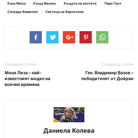
Каза Мила
Къща Висенс
Къщата на костите
Парк Гуел
Саграда Фамилия
Светеца на Барселона
Предишна статия
Следваща статия
Мона Лиза – най-
Ген. Владимир Вазов –
известният модел на
победителят от Дойран
всички времена
Даниела Колева