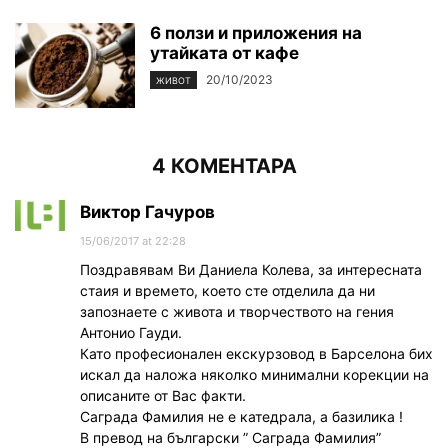
6 ползи и приложения на
утайката от кафе
20/10/2023
ЖИВОТ
4 КОМЕНТАРА
Виктор Гачуров
15/06/2017 at 22:28
Поздравявам Ви Даниела Колева, за интересната
стаия и времето, което сте отделилa да ни
запознаете с живота и творчеството на гения
Антонио Гауди.
Като професионален екскурзовод в Барселона бих
искал да наложа няколко минимални корекции на
описаните от Вас факти.
Саграда Фамилия не е катедрала, а базилика !
В превод на български ” Саграда Фамилия”