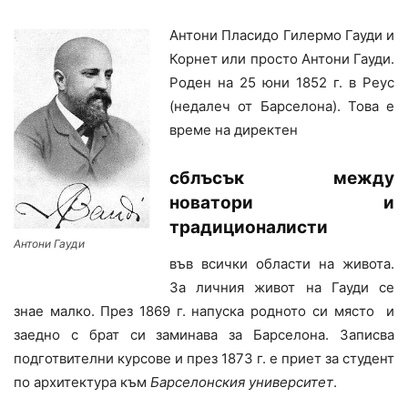
Антони Пласидо Гилермо Гауди и
Корнет или просто Антони Гауди.
Роден на 25 юни 1852 г. в Реус
(недалеч от Барселона). Това е
време на директен
сблъсък между
новатори и
традиционалисти
Антони Гауди
във всички области на живота.
За личния живот на Гауди се
знае малко. През 1869 г. напуска родното си място и
заедно с брат си заминава за Барселона. Записва
подготвителни курсове и през 1873 г. е приет за студент
по архитектура към
Барселонския университет
.