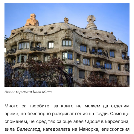
Неповторимата Каза Мила.
Много са творбите, за които не можем да отделим
време, но безспорно разкриват гения на Гауди. Само ще
споменем, че сред тях са още алея
Гарсия
в Барселона,
вила
Белесгард
, катедралата на Майорка, епископския