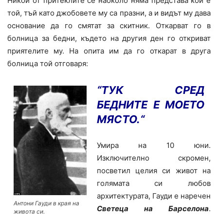
Никой от притеклите се наоколо няма представа кой е
той, тъй като джобовете му са празни, а и видът му дава
основание да го смятат за скитник. Откарват го в
болница за бедни, където на другия ден го откриват
приятелите му. На опита им да го откарат в друга
болница той отговаря:
“
ТУК СРЕД
БЕДНИТЕ Е МОЕТО
МЯСТО.
“
Умира на 10 юни.
Изключително скромен,
посветил целия си живот на
голямата си любов
архитектурата, Гауди е наречен
Антони Гауди в края на
С
ветеца на Барселона
.
живота си.