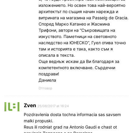
изложението. Но освен това най-вероятно
архитектът по същия начин нарежда и
витрината на магазина на Passeig de Gracia.
Според Марко Катанео и Жасмина
Трифони, автори на “Съкровищата на
изкуството. Паметници на световното
наследство на ЮНЕСКО”, Гуел отива точно
там и историята е така, както съм я
описала в текста.
Още веднъж искам да Ви благодаря за
компетентното включване. Сърдечни
поздрави!
Даниела
Отговор
Zven
25/06/2017 at 16:24
Pozdravlenia dosta tochna informacia sas savsem
malki propuski.
Reus ili rodniat grad na Antonio Gaudi e chast ot