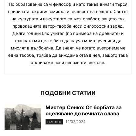
По образование съм философ и като такъв винаги търся
причината, скрития смисъл и същност на нещата. Светът
на културата и изкуството са моя слабост, защото тук
провокацията автор-творба носи философски заряд.
Дълги години бях учител (по примера на древните) и
главната ми цел е била да науча моите ученици да
мислят в дълбочина. Да знаят, че когато възприемаме
една творба, трябва да виждаме отвъд нея, защото така
откриваме нови непознати светове.
ПОДОБНИ СТАТИИ
Мистер Сенко: От борбата за
оцеляване до вечната слава
12/02/2024
FEATURED