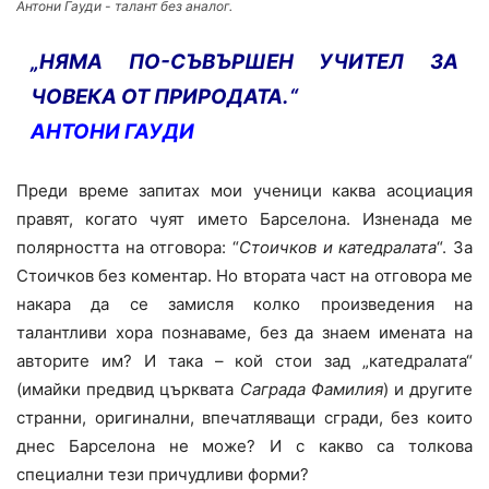
Антони Гауди - талант без аналог.
„НЯМА ПО-СЪВЪРШЕН УЧИТЕЛ ЗА
ЧОВЕКА ОТ ПРИРОДАТА.“
АНТОНИ ГАУДИ
Преди време запитах мои ученици каква асоциация
правят, когато чуят името Барселона. Изненада ме
полярността на отговора: “
Стоичков и катедралата
“. За
Стоичков без коментар. Но втората част на отговора ме
накара да се замисля колко произведения на
талантливи хора познаваме, без да знаем имената на
авторите им? И така – кой стои зад „катедралата“
(имайки предвид църквата
Саграда Фамилия
) и другите
странни, оригинални, впечатляващи сгради, без които
днес Барселона не може? И с какво са толкова
специални тези причудливи форми?