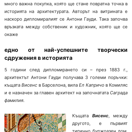
много важна покупка, която ще стане повратна точка в
историята на архитектурата. Авторът на витрината е
наскоро дипломиралият се Антони Гауди. Така започва
връзката между собственик и художник, която ще се
окаже
едно от най-успешните творчески
сдружения в историята
5 години след дипломирането си – през 1883 г.,
архитектът Антони Гауди получава 3 големи поръчки:
къщата
Висенс
в Барселона, вила
Ел Капричо
в Комиляс
и е назначен за главен архитект на започнатата
Саграда
фамилия
.
Къщата
Висенс
, между
другото, е първият
типично буржоазен дом,