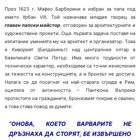
През 1623 г. Мафео Барберини е избран за папа под
името Урбан VIII. Той назначава младия творец за
главен папски майстор
, отговорен за архитектурните и
художествени проекти. Още първата задача поставя на
изпитание уменията му на архитект и организатор. Това
е
Киворият
(
Балдахинът
) над централния олтар в
базиликата
Свети Петър
. Има много трудности от
технически характер, необходими са точни изчисления
за тежестта на конструкцията, а и бронзът не достига.
Налага се да посегнат на най-старата сграда в Рим,
оцеляла от античността – Пантеона. Въпреки
протестите на гражданите, бронзовият покрив е свален,
а това става повод за думите:
“ОНОВА, КОЕТО ВАРВАРИТЕ НЕ
ДРЪЗНАХА ДА СТОРЯТ, БЕ ИЗВЪРШЕНО