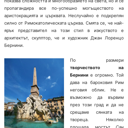
показва сложността и многообразието на света, но и се
пропагандира все по-успешно могъществото на
аристокрацията и църквата. Неслучайно е подкрепян
силно от Римокатолическата църква. Смята се, че най-
ярък представител на този стил в изкуството е
архитектът, скулптор, че и художник Джан Лоренцо
Бернини.
По размери
творчеството на
Бернини
е огромно. Той
дава на бароковия Рим
неговия облик. Не е
възможно да вървим
през този град и да не
срещаме сянката на
твореца. Няколко
площада, мостът
Сан