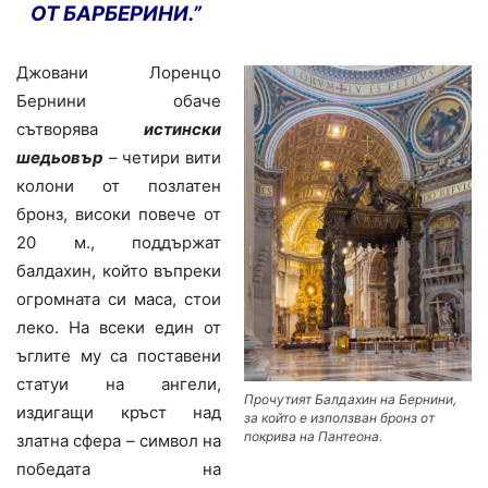
ОТ БАРБЕРИНИ.”
Джовани Лоренцо
Бернини обаче
сътворява
истински
шедьовър
– четири вити
колони от позлатен
бронз, високи повече от
20 м., поддържат
балдахин, който въпреки
огромната си маса, стои
леко. На всеки един от
ъглите му са поставени
статуи на ангели,
Прочутият Балдахин на Бернини,
издигащи кръст над
за който е използван бронз от
покрива на Пантеона.
златна сфера – символ на
победата на