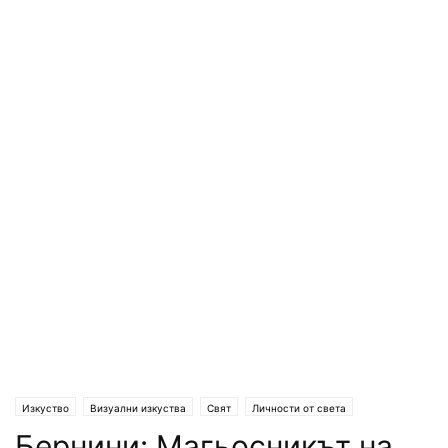
Изкуство
Визуални изкуства
Свят
Личности от света
Бернини: Магьосникът на