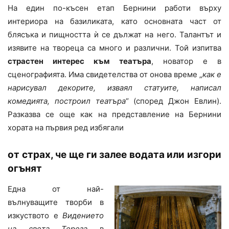
На един по-късен етап Бернини работи върху
интериора на базиликата, като основната част от
блясъка и пищността ѝ се дължат на него. Талантът и
изявите на твореца са много и различни. Той изпитва
страстен интерес към театъра
, новатор е в
сценографията. Има свидетелства от онова време „
как е
нарисувал декорите, изваял статуите, написал
комедията, построил театъра
“ (според Джон Евлин).
Разказва се още как на представление на Бернини
хората на първия ред избягали
от страх, че ще ги залее водата или изгори
огънят
Една от най-
вълнуващите творби в
изкуството е
Видението
на света Тереза
в