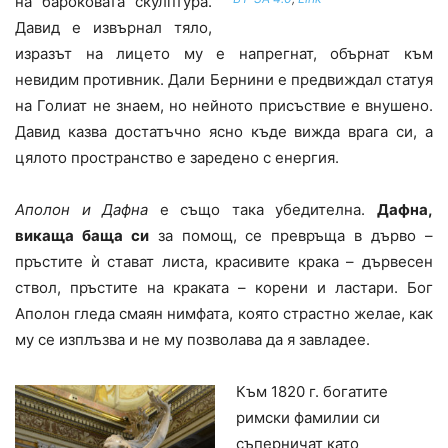
на бароковата скулптура.
Давид е извърнал тяло,
изразът на лицето му е напрегнат, обърнат към
невидим противник. Дали Бернини е предвиждал статуя
на Голиат не знаем, но нейното присъствие е внушено.
Давид казва достатъчно ясно къде вижда врага си, а
цялото пространство е заредено с енергия.
Аполон и Дафна
е също така убедителна.
Дафна,
викаща баща си
за помощ, се превръща в дърво –
пръстите ѝ стават листа, красивите крака – дървесен
ствол, пръстите на краката – корени и ластари. Бог
Аполон гледа смаян нимфата, която страстно желае, как
му се изплъзва и не му позволава да я завладее.
Към 1820 г. богатите
римски фамилии си
съперничат като