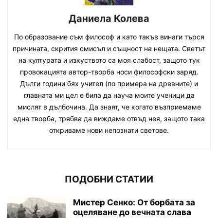
Даниела Колева
По образование съм философ и като такъв винаги търся
причината, скрития смисъл и същност на нещата. Светът
на културата и изкуството са моя слабост, защото тук
провокацията автор-творба носи философски заряд.
Дълги години бях учител (по примера на древните) и
главната ми цел е била да науча моите ученици да
мислят в дълбочина. Да знаят, че когато възприемаме
една творба, трябва да виждаме отвъд нея, защото така
откриваме нови непознати светове.
ПОДОБНИ СТАТИИ
Мистер Сенко: От борбата за
оцеляване до вечната слава