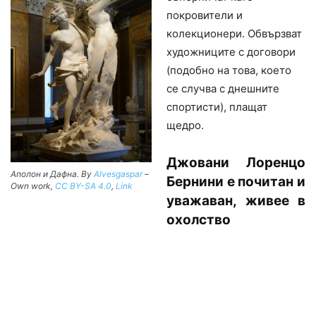
покровители и
колекционери. Обвързват
художниците с договори
(подобно на това, което
се случва с днешните
спортисти), плащат
щедро.
Джовани Лоренцо
Аполон и Дафна. By
Alvesgaspar
–
Бернини е почитан и
Own work
,
CC BY-SA 4.0
,
Link
уважаван, живее в
охолство