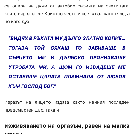
се опира на думи от автобиографията на светицата,
която вярвала, че Христос често ѝ се явявал като тяло, а
не като дух:
“ВИДЯХ В РЪКАТА МУ ДЪЛГО ЗЛАТНО КОПИЕ…
ТОГАВА ТОЙ СЯКАШ ГО ЗАБИВАШЕ В
СЪРЦЕТО МИ И ДЪЛБОКО ПРОНИЗВАШЕ
УТРОБАТА МИ, А ЩОМ ГО ИЗВАДЕШЕ МЕ
ОСТАВЯШЕ ЦЯЛАТА ПЛАМНАЛА ОТ ЛЮБОВ
КЪМ ГОСПОД БОГ.”
Изразът на лицето издава както нейния последен
предсмъртен дъх, така и
изживяването на оргазъм, равен на малка
смърт