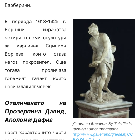
Барберини.
В периода 1618-1625 г.
Бернини изработва
четири големи скулптури
за кардинал Сципион
Боргезе, който става
негов покровител. Още
тогава проличава
големият талант, който
носи младият човек.
Отвличането на
Прозерпина
,
Давид
,
Аполон и Дафна
Давид на Бернини. By
This file is
lacking author information.
–
носят характерните черти
http://www.galleriaborghese.it
,
CC
BY-SA 4.0
,
Link