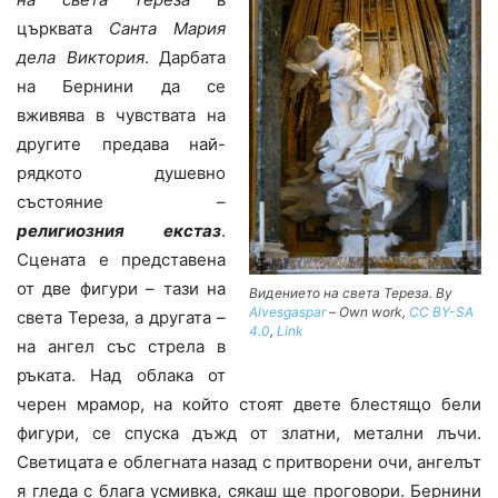
църквата
Санта Мария
дела Виктория
. Дарбата
на Бернини да се
вживява в чувствата на
другите предава най-
рядкото душевно
състояние –
религиозния екстаз
.
Сцената е представена
от две фигури – тази на
Видението на света Тереза. By
Alvesgaspar
–
Own work
,
CC BY-SA
света Тереза, а другата –
4.0
,
Link
на ангел със стрела в
ръката. Над облака от
черен мрамор, на който стоят двете блестящо бели
фигури, се спуска дъжд от златни, метални лъчи.
Светицата е облегната назад с притворени очи, ангелът
я гледа с блага усмивка, сякаш ще проговори. Бернини