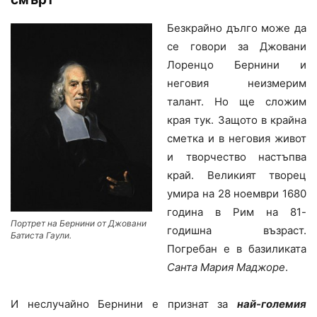
Безкрайно дълго може да
се говори за Джовани
Лоренцо Бернини и
неговия неизмерим
талант. Но ще сложим
края тук. Защото в крайна
сметка и в неговия живот
и творчество настъпва
край. Великият творец
умира на 28 ноември 1680
година в Рим на 81-
Портрет на Бернини от Джовани
годишна възраст.
Батиста Гаули.
Погребан е в базиликата
Санта Мария Маджоре
.
И неслучайно Бернини е признат за
най-големия