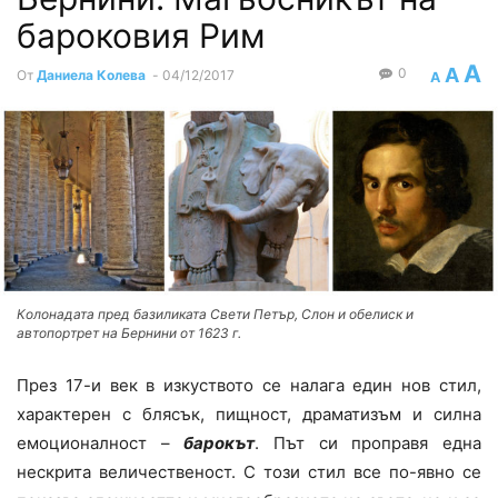
бароковия Рим
A
A
0
От
Даниела Колева
-
04/12/2017
A
Колонадата пред базиликата Свети Петър, Слон и обелиск и
автопортрет на Бернини от 1623 г.
През 17-и век в изкуството се налага един нов стил,
характерен с блясък, пищност, драматизъм и силна
емоционалност –
барокът
. Път си проправя една
нескрита величественост. С този стил все по-явно се