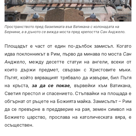
Пространството пред базиликата във Ватикана с колонадата на
Бернини, а в дъното се вижда моста пред крепостта Сан Анджело.
Площадът е част от един по-дълбок замисъл. Когато
идва поклонникът в Рим, първо да минава по моста
Сан
Анджело
, между десетте статуи на ангели, всеки от
които държи предмет, свързан с Христовите мъки.
Пътят, който вярващият трябвало да извърви, бил Пътя
на кръста,
за да се покае,
вървейки към Ватикана,
Светия престол и спасението. Стъпвайки на площада е
обгърнат от ръцете на Божията майка. Замисълът – Рим
да се превърне в преддверие на рая, земен символ на
Божието царство, прослава на католическата вяра, е
осъществен.