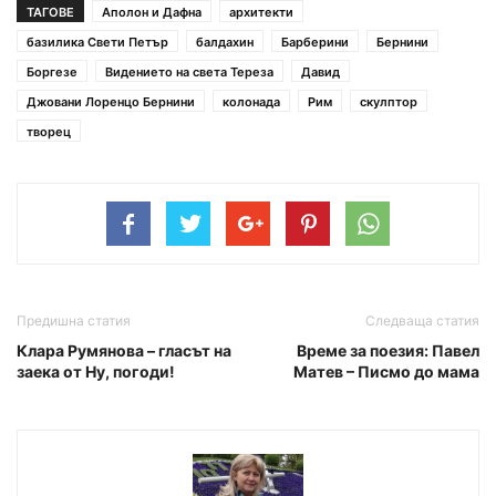
ТАГОВЕ
Аполон и Дафна
архитекти
базилика Свети Петър
балдахин
Барберини
Бернини
Боргезе
Видението на света Тереза
Давид
Джовани Лоренцо Бернини
колонада
Рим
скулптор
творец
Предишна статия
Следваща статия
Клара Румянова – гласът на
Време за поезия: Павел
заека от Ну, погоди!
Матев – Писмо до мама