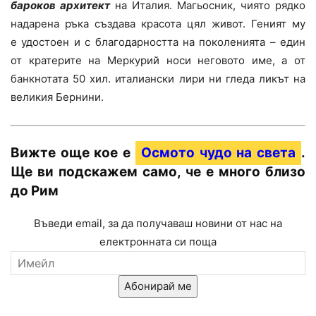
бароков архитект
на Италия. Магьосник, чиято рядко
надарена ръка създава красота цял живот. Геният му
е удостоен и с благодарността на поколенията – един
от кратерите на Меркурий носи неговото име, а от
банкнотата 50 хил. италиански лири ни гледа ликът на
великия Бернини.
Вижте още кое е
Осмото чудо на света
.
Ще ви подскажем само, че е много близо
до Рим
Въведи email, за да получаваш новини от нас на
електронната си поща
Абонирай ме