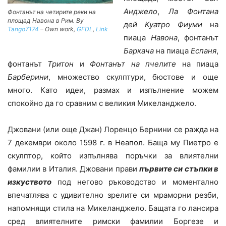
Анджело
,
Ла Фонтана
Фонтанът на четирите реки на
площад Навона в Рим. By
дей Куатро Фиуми
на
Tango7174
–
Own work
,
GFDL
,
Link
пиаца
Навона
, фонтанът
Баркача
на пиаца
Еспаня
,
фонтанът
Тритон
и
Фонтанът на пчелите
на пиаца
Барберини
, множество скулптури, бюстове и още
много. Като идеи, размах и изпълнение можем
спокойно да го сравним с великия Микеланджело.
Джовани (или още Джан) Лоренцо Бернини се ражда на
7 декември около 1598 г. в Неапол. Баща му Пиетро е
скулптор, който изпълнява поръчки за влиятелни
фамилии в Италия. Джовани прави
първите си стъпки в
изкуството
под негово ръководство и моментално
впечатлява с удивително зрелите си мраморни резби,
напомнящи стила на Микеланджело. Бащата го лансира
сред влиятелните римски фамилии Боргезе и