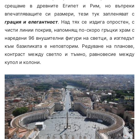
срещаме в древните Египет и Рим, но въпреки
впечатляващите си размери, тези тук запленяват с
грация и елегантност
. Над тях се издига опростен, с
чисти линии покрив, напомнящ по-скоро гръцки храм с
наредени 96 внушителни фигури на светци, а изгледът
към базиликата е неповторим. Редуване на планове,
контраст между светло и тъмно, равновесие между
купол и колони.