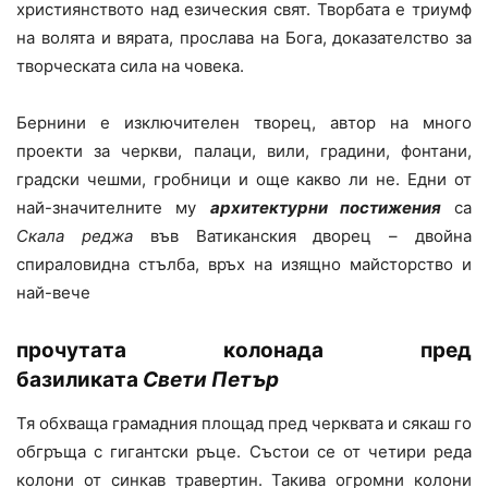
християнството над езическия свят. Творбата е триумф
на волята и вярата, прослава на Бога, доказателство за
творческата сила на човека.
Бернини е изключителен творец, автор на много
проекти за черкви, палаци, вили, градини, фонтани,
градски чешми, гробници и още какво ли не. Едни от
най-значителните му
архитектурни постижения
са
Скала реджа
във Ватиканския дворец – двойна
спираловидна стълба, връх на изящно майсторство и
най-вече
прочутата колонада пред
базиликата
Свети Петър
Тя обхваща грамадния площад пред черквата и сякаш го
обгръща с гигантски ръце. Състои се от четири реда
колони от синкав травертин. Такива огромни колони