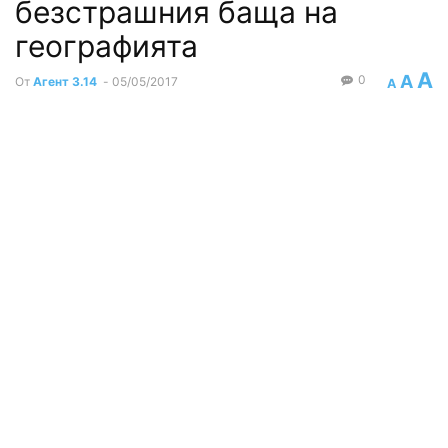
безстрашния баща на
географията
A
A
0
От
Агент 3.14
-
05/05/2017
A