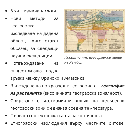
6 хил. изминати мили.
Нови методи за
географско
изследване на дадена
област, които стават
образец за следващи
научни експедиции.
Иновативните изотермични линии
на Хумболт.
Потвърждаване на
съществуваща водна
връзка между Ориноко и Амазонка.
Въвеждане на нов раздел в географията –
география
на растенията
(височинната географска зоналност).
Свързване с изотермични линии на несъседни
географски зони с еднаква средна температура.
Първата геотектонска карта на континента.
Етнографски наблюдения върху местните битове,