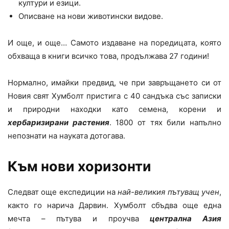
култури и езици.
Описване на нови животински видове.
И още, и още… Самото издаване на поредицата, която
обхваща в книги всичко това, продължава 27 години!
Нормално, имайки предвид, че при завръщането си от
Новия свят Хумболт пристига с 40 сандъка със записки
и природни находки като семена, корени и
хербаризирани растения
. 1800 от тях били напълно
непознати на науката дотогава.
Към нови хоризонти
Следват още експедиции на
най-великия пътуващ учен
,
както го нарича Дарвин. Хумболт сбъдва още една
мечта – пътува и проучва
централна Азия