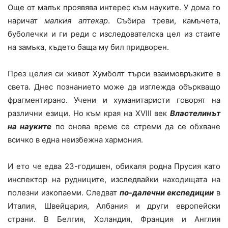
Още от малък проявява интерес към науките. У дома го
наричат
малкия аптекар
. Събира треви, камъчета,
буболечки и ги реди с изследователска цел из стаите
на замъка, където баща му бил придворен.
През целия си живот Хумболт търси взаимовръзките в
света. Днес познанието може да изглежда объркващо
фрагментирано. Учени и хуманитаристи говорят на
различни езици. Но към края на XVIII век
Властелинът
на науките
по онова време се стреми да се обхване
всичко в една неизбежна хармония.
И ето че едва 23-годишен, обикаля родна Прусия като
инспектор на рудниците, изследвайки находищата на
полезни изкопаеми. Следват
по-далечни експедиции
в
Италия, Швейцария, Албания и други европейски
страни. В Белгия, Холандия, Франция и Англия