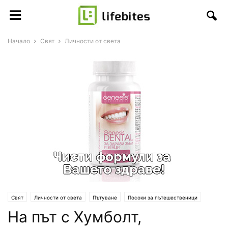
Начало
Свят
Личности от света
Свят
Личности от света
Пътуване
Посоки за пътешественици
На път с Хумболт,
Приключения