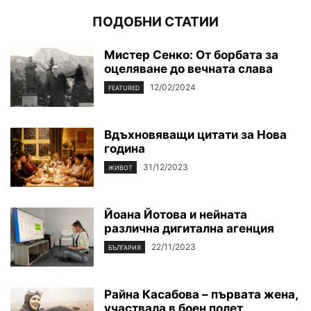
ПОДОБНИ СТАТИИ
Мистер Сенко: От борбата за
оцеляване до вечната слава
12/02/2024
FEATURED
Вдъхновяващи цитати за Нова
година
31/12/2023
ЖИВОТ
Йоана Йотова и нейната
различна дигитална агенция
22/11/2023
БЪЛГАРИЯ
Райна Касабова – първата жена,
участвала в боен полет