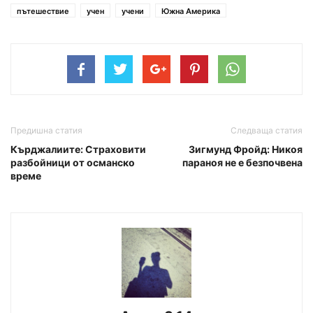
пътешествие
учен
учени
Южна Америка
Предишна статия
Следваща статия
Кърджалиите: Страховити
Зигмунд Фройд: Никоя
разбойници от османско
параноя не е безпочвена
време