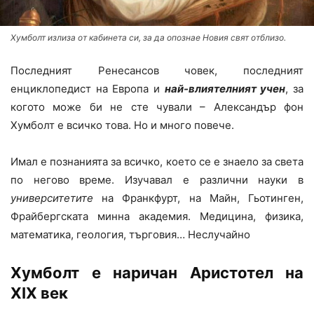
Хумболт излиза от кабинета си, за да опознае Новия свят отблизо.
Последният Ренесансов човек, последният
енциклопедист на Европа и
най-влиятелният учен
, за
когото може би не сте чували – Александър фон
Хумболт е всичко това. Но и много повече.
Имал е познанията за всичко, което се е знаело за света
по негово време. Изучавал е различни науки в
университетите
на Франкфурт, на Майн, Гьотинген,
Фрайбергската минна академия. Медицина, физика,
математика, геология, търговия… Неслучайно
Хумболт е наричан Аристотел на
XIX
век