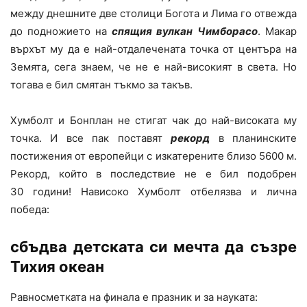
между днешните две столици Богота и Лима го отвежда
до подножието на
спящия вулкан
Чимборасо
. Макар
върхът му да е най-отдалечената точка от центъра на
Земята, сега знаем, че не е най-високият в света. Но
тогава е бил смятан тъкмо за такъв.
Хумболт и Бонплан не стигат чак до най-високата му
точка. И все пак поставят
рекорд
в планинските
постижения от европейци с изкатерените близо 5600 м.
Рекорд, който в последствие не е бил подобрен
30 години! Нависоко Хумболт отбелязва и лична
победа:
сбъдва детската си мечта да съзре
Тихия океан
Равносметката на финала е празник и за науката: