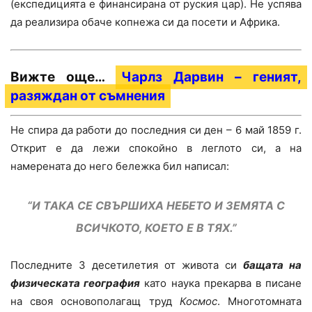
(експедицията е финансирана от руския цар). Не успява
да реализира обаче копнежа си да посети и Африка.
Вижте още…
Чарлз Дарвин – геният,
разяждан от съмнения
Не спира да работи до последния си ден – 6 май 1859 г.
Открит е да лежи спокойно в леглото си, а на
намерената до него бележка бил написал:
“И ТАКА СЕ СВЪРШИХА НЕБЕТО И ЗЕМЯТА С
ВСИЧКОТО, КОЕТО Е В ТЯХ.”
Последните 3 десетилетия от живота си
бащата на
физическата география
като наука прекарва в писане
на своя основополагащ труд
Космос
. Многотомната