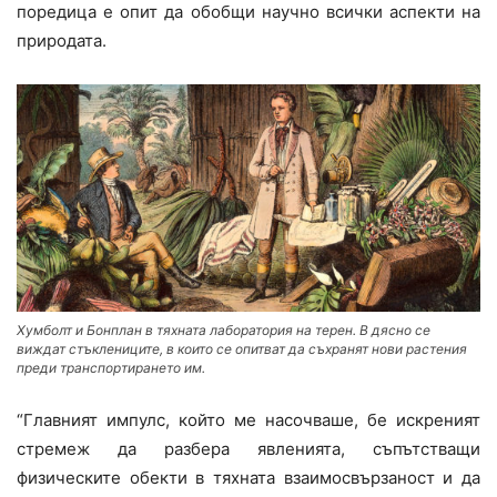
поредица е опит да обобщи научно всички аспекти на
природата.
Хумболт и Бонплан в тяхната лаборатория на терен. В дясно се
виждат стъклениците, в които се опитват да съхранят нови растения
преди транспортирането им.
“Главният импулс, който ме насочваше, бе искреният
стремеж да разбера явленията, съпътстващи
физическите обекти в тяхната взаимосвързаност и да