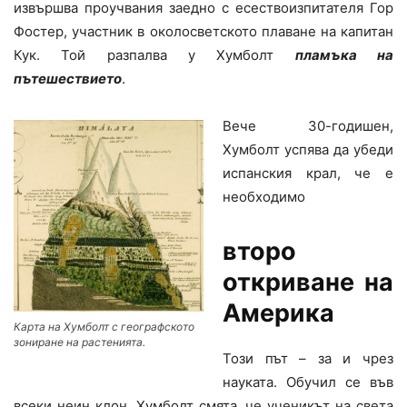
извършва проучвания заедно с есествоизпитателя Гор
Фостер, участник в околосветското плаване на капитан
Кук. Той разпалва у Хумболт
пламъка на
пътешествието
.
Вече 30-годишен,
Хумболт успява да убеди
испанския крал, че е
необходимо
второ
откриване на
Америка
Карта на Хумболт с географското
зониране на растенията.
Този път – за и чрез
науката. Обучил се във
всеки неин клон, Хумболт смята, че ученикът на света