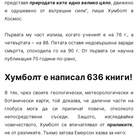
представя
природата като едно велико цяло
, движено
и одушевено от вътрешни сили”, пише Хумболт в
Космос
.
Първата му част излиза, когато ученият е на 76 г., а
четвъртата – на 88. Петата оставя
недовършена
заради
смъртта, споходила го на 90 г. От първата си научна
публикация 70 години по-рано,
Хумболт е написал 636 книги!
В тях, чрез своите геологически, метеорологически и
ботанически карти, той доказва, че далечни части на
глобуса мога да си приличат повече, отколкото
непосредствени съседи. Защото, изследвайки
човечеството, Хумболт се впечатлявал от
приликите
,
не от разликите. Тъкмо затова Емерсон казва за него: