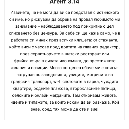
Агент 3.14
Извинете, че не мога да ви се представя с истинското
си име, но рискувам да обрека на провал любимото ми
занимание – наблюдаването под прикритие с цел
описването без цензура. За себе си ще кажа само, че в
работата си минах през всички клишета: от стажанта,
който виси с часове пред вратата на главния редактор,
през сервитьорчето в щатски ресторант или
фрийлансъра в сивата икономика, до престижните
издания и позиции. Много по-ценен обаче ми е опитът,
натрупан по заведенията, улиците, мотрисите на
градския транспорт, wi-fi спотовете в парка, чуждите
квартири, родните плажове, второкласните пътища,
селските и онлайн мегданите. Там откривам живота,
идеите и типажите, за които искам да ви разкажа. Кой
знае, сред тях може да сте и вие!