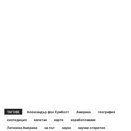
ТАГОВЕ
Александър фон Хумболт
Америка
география
експедиция
капитан
карти
корабоплаване
Латинска Америка
на път
наука
научни открития