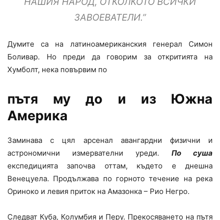
НАШИЯ НАРОД, ОТКОЛКОТО ВСИЧКИ
ЗАВОЕВАТЕЛИ.”
Думите са на латиноамериканския генерал Симон
Боливар. Но преди да говорим за откритията на
Хумболт, нека повървим по
пътя му до и из Южна
Америка
Заминава с цял арсенал авангардни физични и
астрономични измервателни уреди.
По суша
експедицията започва оттам, където е днешна
Венецуела. Продължава по горното течение на река
Ориноко и левия приток на Амазонка – Рио Негро.
Следват Куба, Колумбия и Перу. Прекосяването на пътя