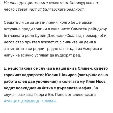
Напоследък филмовите сюжети от Холивуд все по-
често стават част от българската реалност.
Сещате ли се за онази линия, която беше адски
актуална преди години в екшъните: Самотен рейнджър
(в главната роля Дуейн Джонсън-Скалата, примерно) и
негов стар приятел воюват със силните на деня в
затънтените си родни градчета някъде из Америка и
напук на всичко успяват да въдворят ред.
Е,
нещо такова се случва в наши дни в Сливен, където
горският надзирател Юсеин Шакиров (завърнал се на
работа след две уволнения) и колегата му Илия Иков
водят всекидневна битка с дървената мафия
. За
случая разказва Георги Вл. Попов от сливенската
Агенция „Седмица”-Сливен
.