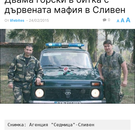
дървената мафия в Сливен
A
A
0
От
lifebites
-
24/02/2015
A
Снимка: Агенция "Седмица"-Сливен