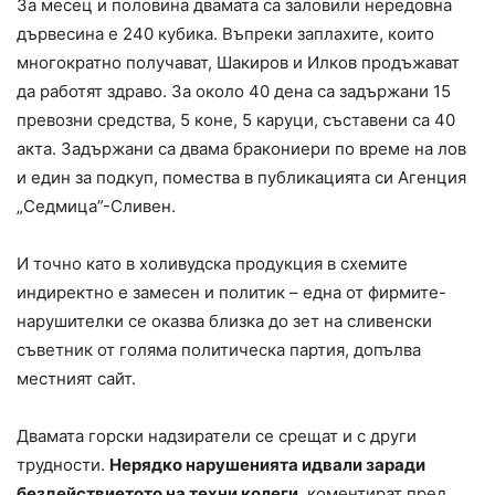
За месец и половина двамата са заловили нередовна
дървесина е 240 кубика. Въпреки заплахите, които
многократно получават, Шакиров и Илков продъжават
да работят здраво. За около 40 дена са задържани 15
превозни средства, 5 коне, 5 каруци, съставени са 40
акта. Задържани са двама бракониери по време на лов
и един за подкуп, помества в публикацията си Агенция
„Седмица”-Сливен.
И точно като в холивудска продукция в схемите
индиректно е замесен и политик – една от фирмите-
нарушителки се оказва близка до зет на сливенски
съветник от голяма политическа партия, допълва
местният сайт.
Двамата горски надзиратели се срещат и с други
трудности.
Нерядко нарушенията идвали заради
бездействиетото на техни колеги
, коментират пред