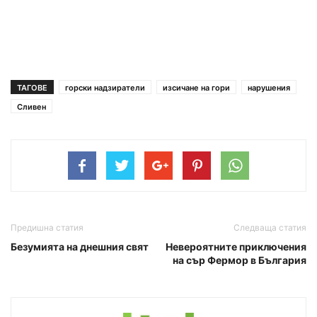
ТАГОВЕ
горски надзиратели
изсичане на гори
нарушения
Сливен
Предишна статия
Следваща статия
Безумията на днешния свят
Невероятните приключения
на сър Фермор в България