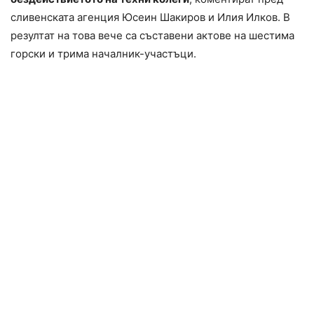
сливенската агенция Юсеин Шакиров и Илия Илков. В
резултат на това вече са съставени актове на шестима
горски и трима началник-участъци.