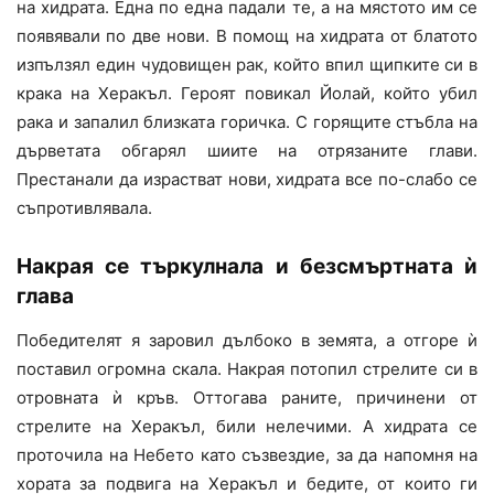
на хидрата. Една по една падали те, а на мястото им се
появявали по две нови. В помощ на хидрата от блатото
изпълзял един чудовищен рак, който впил щипките си в
крака на Херакъл. Героят повикал Йолай, който убил
рака и запалил близката горичка. С горящите стъбла на
дърветата обгарял шиите на отрязаните глави.
Престанали да израстват нови, хидрата все по-слабо се
съпротивлявала.
Накрая се търкулнала и безсмъртната ѝ
глава
Победителят я заровил дълбоко в земята, а отгоре ѝ
поставил огромна скала. Накрая потопил стрелите си в
отровната ѝ кръв. Оттогава раните, причинени от
стрелите на Херакъл, били нелечими. А хидрата се
проточила на Небето като съзвездие, за да напомня на
хората за подвига на Херакъл и бедите, от които ги