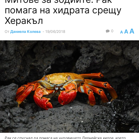
помага на хидрата срещу
Херакъл
A
A
0
От
Даниела Колева
-
19/06/2018
A
Рак се спуснал да помага на чудовището Лернейска хидра, което