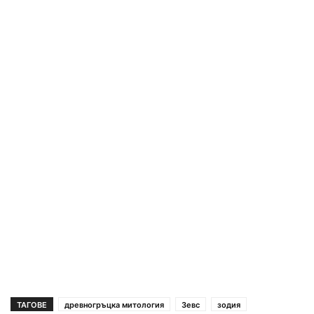
ТАГОВЕ
древногръцка митология
Зевс
зодия