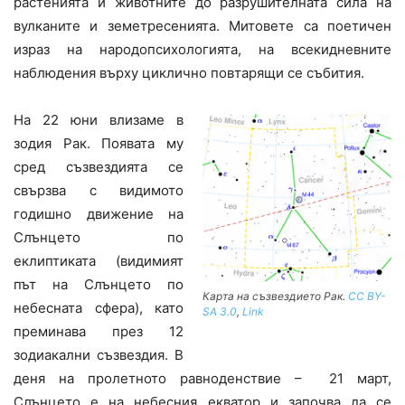
растенията и животните до разрушителната сила на
вулканите и земетресенията. Митовете са поетичен
израз на народопсихологията, на всекидневните
наблюдения върху циклично повтарящи се събития.
На 22 юни влизаме в
зодия Рак. Появата му
сред съзвездията се
свързва с видимото
годишно движение на
Слънцето по
еклиптиката (видимият
път на Слънцето по
Карта на съзвездието Рак.
CC BY-
небесната сфера), като
SA 3.0
,
Link
преминава през 12
зодиакални съзвездия. В
деня на пролетното равноденствие – 21 март,
Слънцето е на небесния екватор и започва да се