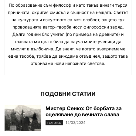
По образование съм философ и като такъв винаги търся
причината, скрития смисъл и същност на нещата. Светът
на културата и изкуството са моя слабост, защото тук
провокацията автор-творба носи философски заряд.
Дълги години бях учител (по примера на древните) и
главната ми цел е била да науча моите ученици да
мислят в дълбочина. Да знаят, че когато възприемаме
една творба, трябва да виждаме отвъд нея, защото така
откриваме нови непознати светове.
ПОДОБНИ СТАТИИ
Мистер Сенко: От борбата за
оцеляване до вечната слава
12/02/2024
FEATURED