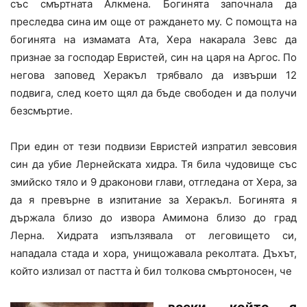
със смъртната Алкмена. Богинята започнала да
преследва сина им още от раждането му. С помощта на
богинята на измамата Ата, Хера накарала Зевс да
признае за господар Евристей, син на царя на Аргос. По
негова заповед Херакъл трябвало да извърши 12
подвига, след което щял да бъде свободен и да получи
безсмъртие.
При един от тези подвизи Евристей изпратил зевсовия
син да убие Лернейската хидра. Тя била чудовище със
змийско тяло и 9 драконови глави, отгледана от Хера, за
да я превърне в изпитание за Херакъл. Богинята я
държала близо до извора Амимона близо до град
Лерна. Хидрата изпълзявала от леговището си,
нападала стада и хора, унищожавала реколтата. Дъхът,
който излизал от пастта ѝ бил толкова смъртоносен, че