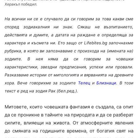
Херакъл победил.
На всички ни се е случвало да си говорим за това какви сме
според зодиакалния ни знак. Сякаш не възпитанието,
действията и думите, а датата на раждане е определяща за
характера и късмета ни. Ето защо от Lifebites.bg започнахме
рубрика, в която ви запознаваме с произхода на (имената на)
зодиите. В нея няма да си говорим за човешки
характеристики, звездни предписания, успехи или провали.
Разказваме истории от митологията и вярванията на древните
хора. Вече говорихме за
зодиите
Телец
и
Близнаци
. В този
текст е ред на зодия Рак
(бел.ред.).
Митовете, които човешката фантазия е създала, са опит
да се проникне в тайните на природата и да се разберат
силите, влияещи на живота. От атмосферните явления
до смяната на годишните времена, от богатия свят на