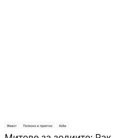
Живот
Полезно и приятно
Хоби
Митове за зодиите: Рак