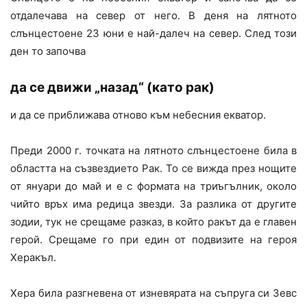
отдалечава на север от него. В деня на лятното
слънцестоене 23 юни е най-далеч на север. След този
ден то започва
да се движи „назад“ (като рак)
и да се приближава отново към небесния екватор.
Преди 2000 г. точката на лятното слънцестоене била в
областта на съзвездието Рак. То се вижда през нощите
от януари до май и е с формата на триъгълник, около
чийто връх има редица звезди. За разлика от другите
зодии, тук не срещаме разказ, в който ракът да е главен
герой. Срещаме го при един от подвизите на героя
Херакъл.
Хера била разгневена от изневярата на съпруга си Зевс