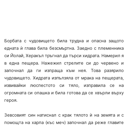
Борбата с чудовището била трудна и опасна защото
едната ѝ глава била безсмъртна. Заедно с племенника
си Йолай, Херакъл тръгнал да търси хидрата. Намерил я
в една пещера. Нажежил стрелите си до червено и
започнал да ги изпраща към нея. Това разярило
чудовището. Хидрата изпълзяла от мрака на пещерата,
извивайки люспестото си тяло, изправила се на
огромната си опашка и била готова да се хвърли върху
героя.
Зевсовият син натиснал с крак тялото ѝ на земята и с
помощта на харпа (къс меч) започнал да реже главите