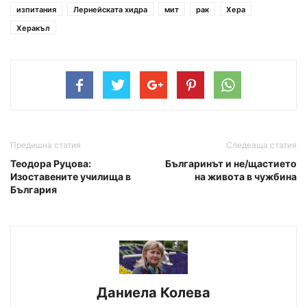
изпитания
Лернейската хидра
мит
рак
Хера
Херакъл
Предишна статия
Следваща статия
Теодора Руцова:
Българинът и не/щастието
Изоставените училища в
на живота в чужбина
България
Даниела Колева