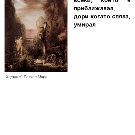
всеки, който я
приближавал,
дори когато спяла,
умирал
“Хидрата”, Гюстав Моро