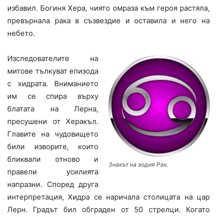
избавил. Богиня Хера, чиято омраза към героя растяла,
превърнала рака в съзвездие и оставила и него на
небето.
Изследователите на
митове тълкуват епизода
с хидрата. Вниманието
им се спира върху
блатата на Лерна,
пресушени от Херакъл.
Главите на чудовището
били изворите, които
бликвали отново и
Знакът на зодия Рак.
правели усилията
напразни. Според друга
интерпретация, Хидра се наричала столицата на цар
Лерн. Градът бил обграден от 50 стрелци. Когато