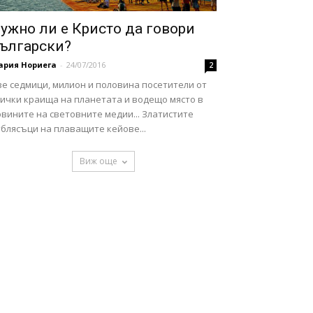
ужно ли е Кристо да говори
ългарски?
ария Нориега
-
24/07/2016
2
ве седмици, милион и половина посетители от
сички краища на планетата и водещо място в
вините на световните медии... Златистите
блясъци на плаващите кейове...
Виж още