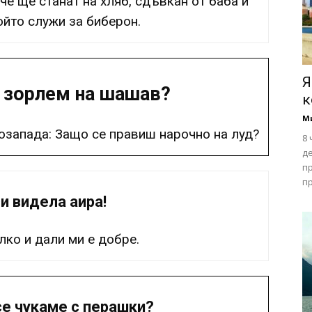
че ще станат на хляб, сдъвкан от баба и
който служи за биберон.
Я
 зорлем на шашав?
к
М
озапада: Защо се правиш нарочно на луд?
8 
д
п
пр
и видела аира!
лко и дали ми е добре.
се чукаме с перашки?