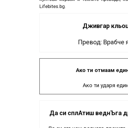
Lifebites.bg.
Дживгар кльоц
Превод: Врабче 
Ако ти отмаам един
Ако ти ударя еди
Да си сплАтиш веднЪга др