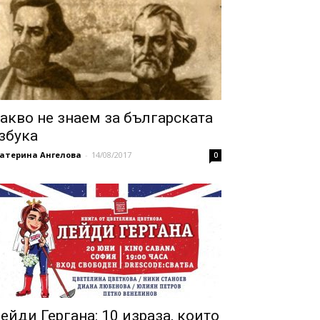
акво не знаем за българската
збука
катерина Ангелова
-
14/08/2017
0
ейди Гергана: 10 израза, които