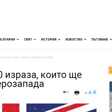
БЪЛГАРИЯ
СВЯТ
ИСТОРИЯ
ИЗКУСТВО
ПЪТУВАНЕ
които ще чуеш само в Северозапада
0 израза, които ще
ерозапада
A
A
0
A