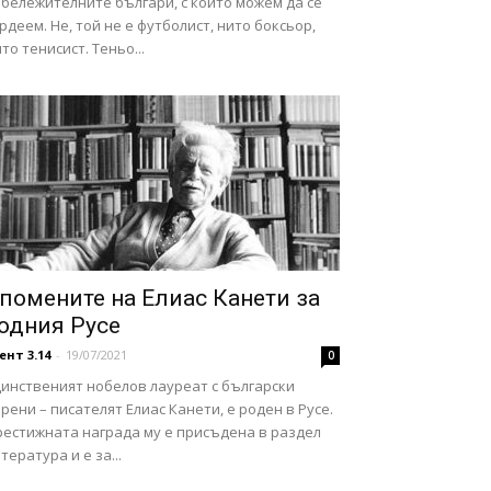
бележителните българи, с които можем да се
рдеем. Не, той не е футболист, нито боксьор,
то тенисист. Теньо...
помените на Елиас Канети за
одния Русе
ент 3.14
-
19/07/2021
0
динственият нобелов лауреат с български
рени – писателят Елиас Канети, е роден в Русе.
рестижната награда му е присъдена в раздел
тература и е за...