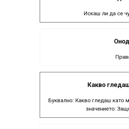
Искаш ли да се ч
Онод
Прави
Какво гледаш
Буквално: Какво гледаш като м
значението: Защ