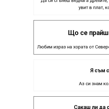
Да си сгънеш веднага дрехите, 
увит в плат, 
Що се прайш
Любим израз на хората от Север
Я съм с
Аз си знам ко
Сакаш ли да 