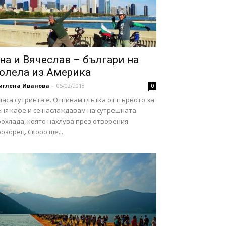
на и Вячеслав – българи на
олела из Америка
иглена Иванова
-
05/02/2018
0
часа сутринта е. Отпивам глътка от първото за
еня кафе и се наслаждавам на сутрешната
рохлада, която нахлува през отворения
озорец. Скоро ще...