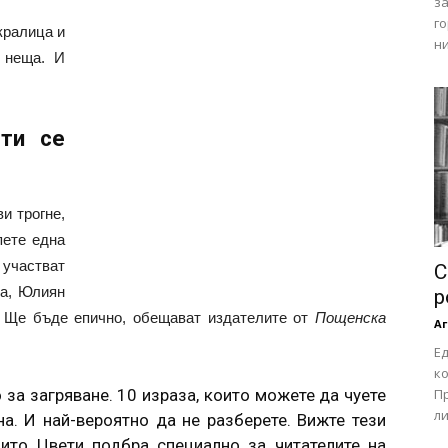
за
го
кралица и
ни
 неща. И
ти се
и трогне,
пете една
участват
С
ва, Юлиян
р
. Ще бъде епично, обещават издателите от
Пощенска
Аг
Е
ко
 за загряване. 10 израза, които можете да чуете
П
ли
а. И най-вероятно да не разберете. Вижте тези
оито Цвети подбра специално за читателите на