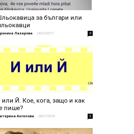
льокавица за българи или
льокавци
ероника Лазарова
-
24/05/2017
0
 или Й. Кое, кога, защо и как
е пише?
катерина Ангелова
-
28/07/2018
5