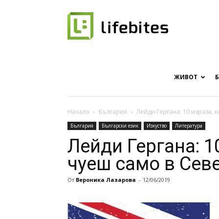
Онлайн
списание
ЖИВОТ
Начало
България
Лейди Гергана: 10 израза, 
България
Български език
Изкуство
Литература
за
Лейди Гергана: 1
чуеш само в Сев
От
Вероника Лазарова
-
12/06/2019
хапки