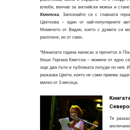
влюби, венчае за английски момък и стане
Кметска
. Запознайте се с главната гер
Цветкова – един от най-популярните а
Момичето от Видин, което с думите си мо
разплаче, но от смях.
“Миналата година написах и прочетох в
Пощ
беше Гергана Кметска – момиче от едно се
още два пъти и публиката полудя по нея. И
разказва Цвети, която не само приема задач
малко от 3 месеца.
Книга
Северо
Тя разка
англичани