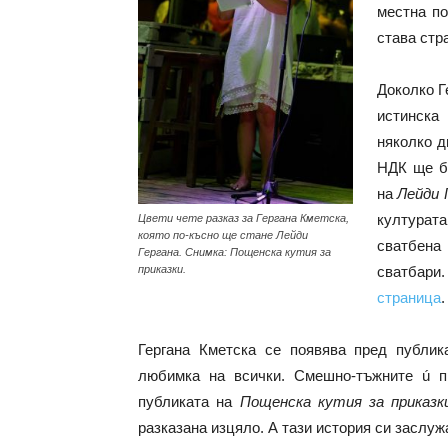
местна по
става стр
Доколко Г
истинска
няколко д
НДК ще бъ
на
Лейди 
културата
Цвети чете разказ за Гергана Кметска,
която по-късно ще стане Лейди
сватбена
Гергана. Снимка: Пощенска кутия за
приказки.
сватбар
страница
.
Гергана Кметска се появява пред публик
любимка на всички. Смешно-тъжните ú п
публиката на
Пощенска кутия за приказк
разказана изцяло. А тази история си заслуж