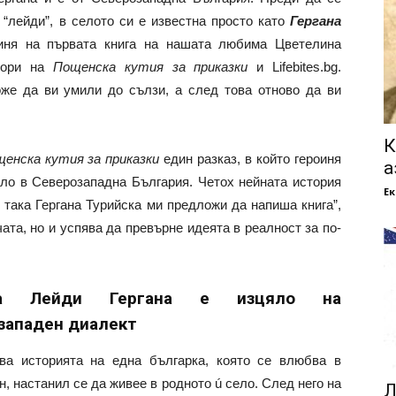
 “лейди”, в селото си е известна просто като
Гергана
оиня на първата книга на нашата любима Цветелина
втори на
Пощенска кутия за приказки
и Lifebites.bg.
же да ви умили до сълзи, а след това отново да ви
К
енска кутия за приказки
един разказ, в който героиня
а
ло в Северозападна България. Четох нейната история
Е
 така Гергана Турийска ми предложи да напиша книга”,
ата, но и успява да превърне идеята в реалност за по-
та Лейди Гергана е изцяло на
западен диалект
зва историята на една българка, която се влюбва в
н, настанил се да живее в родното ú село. След него на
Л