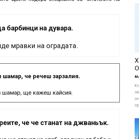
а барбинци на дувара.
яде мравки на оградата.
Х
О
 шамар, че речеш зарзалия.
М
Ко
н шамар, ще кажеш кайсия.
л
он
ор
еите, че че станат на джваньък.