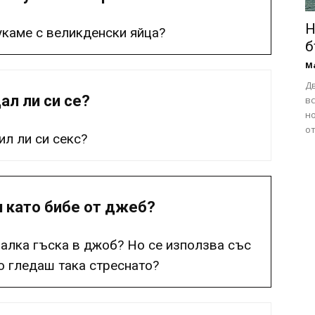
Н
укаме с великденски яйца?
б
М
Д
ал ли си се?
в
но
от
л ли си секс?
 като бибе от джеб?
алка гъска в джоб? Но се използва със
о гледаш така стреснато?