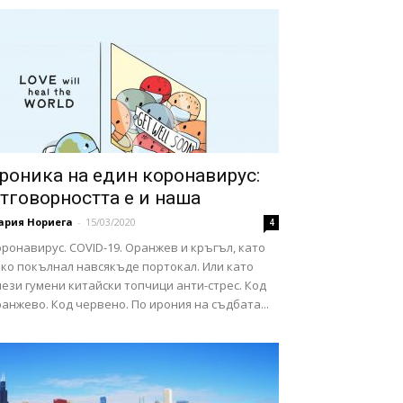
роника на един коронавирус:
тговорността е и наша
ария Нориега
-
15/03/2020
4
ронавирус. COVID-19. Оранжев и кръгъл, като
еко покълнал навсякъде портокал. Или като
ези гумени китайски топчици анти-стрес. Код
анжево. Код червено. По ирония на съдбата...