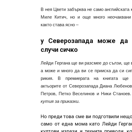
В нея Цвети забърква не само английската 
Миле Китич, но и още много неочаквани
както става ясно –
у Северозапада може да 
случи сичко
Лейди Гергана ще ви разсмее до сълзи, ще в
а може и много да ви се прииска да си си
рикия. В премиерата на книгата ще 
актьорите от Северозапада Диана Любено
Петров, Петко Веселинов и Ники Станоев
кутия за приказки
.
Но преди това сме ви подготвили нещо
само от една мома като Лейди Герган
култови изрази и техните преводи, к