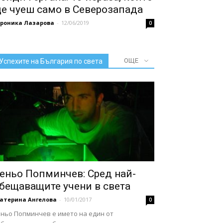
е чуеш само в Северозапада
ероника Лазарова
-
12/06/2019
0
ОЩЕ
Успехите на България по света
еньо Попминчев: Сред най-
бещаващите учени в света
катерина Ангелова
-
10/01/2017
0
еньо Попминчев е името на един от