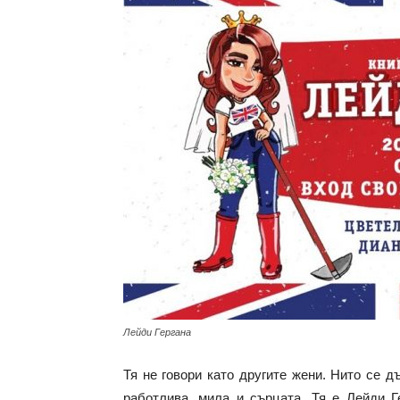
с
вкус
на
живот
Лейди Гергана
Тя не говори като другите жени. Нито се д
работлива, мила и сърцата. Тя е Лейди Г