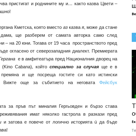
чва пристигат и роднините му и… както казва Цвети –
щ
ашно!
В
ергана Кметска, която вместо
аз
казва
я
, може да стане
 дама, ще разберем от самата авторка само след
ни – на 20 юни. Тогава от 19 часа пространството пред
де огласено от северозападния диалект. Премиерата
Гергана
е в амфитеатъра пред Националния дворец на
 (Kino Cabana), който
специално за случая
ще е в
 премяна и ще посреща гостите си като истински
и. Вижте още за събитието на неговата
Фейсбук
Т
ата за пръв път миналия Гергьовден и бързо става
о
реживявания имат няколко гастрола в разкази пред
и
и затова е повече от логично историята ú да бъде
Е
ава!
Т