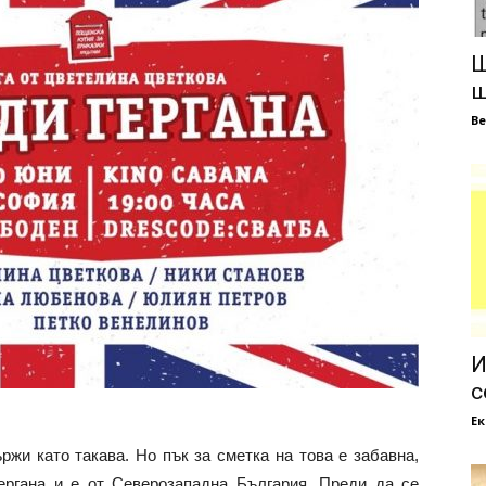
Ш
ш
В
И
с
Е
ържи като такава. Но пък за сметка на това е забавна,
ергана и е от Северозападна България. Преди да се