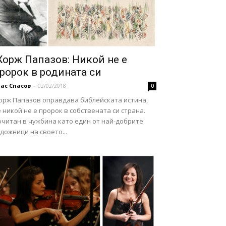
орж Папазов: Никой не е
ророк в родината си
ас Спасов
-
02/02/2018
0
орж Папазов оправдава библейската истина,
 никой не е пророк в собствената си страна.
очитан в чужбина като един от най-добрите
дожници на своето...