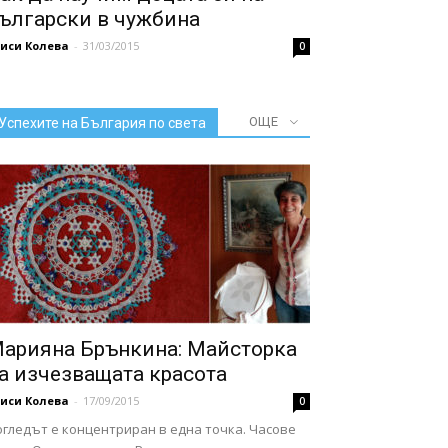
ългарски в чужбина
иси Колева
-
31/03/2015
0
ОЩЕ
Успехите на България по света
арияна Брънкина: Майсторка
а изчезващата красота
иси Колева
-
17/09/2015
0
огледът е концентриран в една точка. Часове