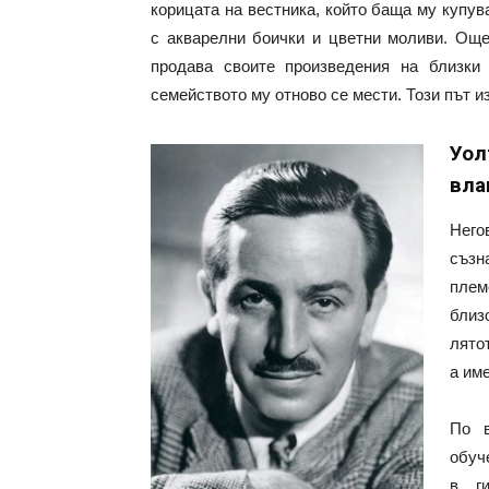
корицата на вестника, който баща му купу
с акварелни боички и цветни моливи. Още
продава своите произведения на близки 
семейството му отново се мести. Този път и
Уол
вла
Него
съзн
плем
близ
лято
а име
По 
обуч
в ги