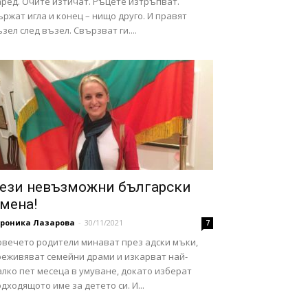
аред. Очите изтичат. Ръцете изтръпват.
ржат игла и конец – нищо друго. И правят
зел след възел. Свързват ги....
ези невъзможни български
мена!
ероника Лазарова
-
30/11/2021
7
овечето родители минават през адски мъки,
реживяват семейни драми и изкарват най-
лко пет месеца в умуване, докато изберат
дходящото име за детето си. И...