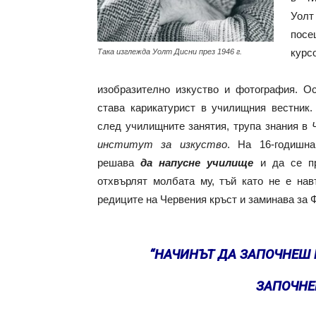
Уол
посе
кур
Така изглежда Уолт Дисни през 1946 г.
изобразително изкуство и фотография. О
става карикатурист в училищния вестник.
след училищните занятия, трупа знания в
институт за изкуство
. На 16-годишна
решава
да напусне училище
и да се пр
отхвърлят молбата му, тъй като не е на
редиците на Червения кръст и заминава за Ф
“НАЧИНЪТ ДА ЗАПОЧНЕШ 
ЗАПОЧНЕ