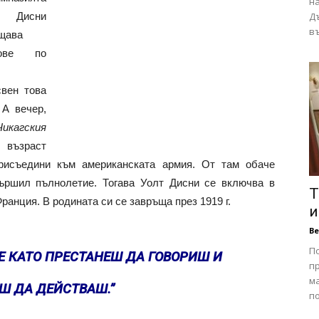
н
т Дисни
Дъ
въ
щава
сове по
свен това
 А вечер,
Чикагския
 възраст
исъедини към американската армия. От там обаче
вършил пълнолетие. Тогава Уолт Дисни се включва в
Т
ранция. В родината си се завръща през 1919 г.
и
В
П
Е КАТО ПРЕСТАНЕШ ДА ГОВОРИШ И
п
ма
Ш ДА ДЕЙСТВАШ.”
по