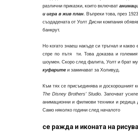
различни приказки, които включват
анимац
и игра в жив план
. Въпреки това, през 1923 
създадената от Уолт Дисни компания обявя
банкрут.
Но когато знаеш накъде си тръгнал и какво 
спре по пътя ти. Това доказва и големи
шоумен. Скоро след фалита, Уолт и брат му
куфарите
и заминават за Холивуд.
Към тях се присъединява и доскорошният к
The
Disney
Brothers’
Studio.
Започват усиле
анимационни и филмови техники и редица д
Само няколко години след началото
се ражда и иконата на рисув