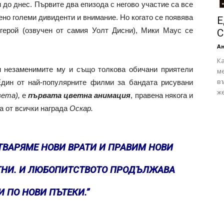
до днес. Първите два епизода с негово участие са все
ено големи дивиденти и внимание. Но когато се появява
Е
 герой (озвучен от самия Уолт Дисни), Мики Маус се
С
А
Ка
и незаменимите му и също толкова обичани приятели
ме
в
дин от най-популярните филми за бандата рисувани
же
вета),
е
първата цветна
анимация
, правена някога и
а от всички награда
Оскар.
ВАРЯМЕ НОВИ ВРАТИ И ПРАВИМ НОВИ
ТНИ. И ЛЮБОПИТСТВОТО ПРОДЪЛЖАВА
И ПО НОВИ ПЪТЕКИ.”