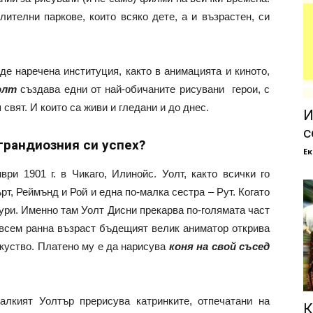
ителни паркове, които всяко дете, а и възрастен, си
е наречена институция, както в анимацията и киното,
олт
създава едни от най-обичаните рисувани герои, с
свят. И които са живи и гледани и до днес.
И
с
 грандиозния си успех?
Е
и 1901 г. в Чикаго, Илинойс. Уолт, както всички го
рт, Реймънд и Рой и една по-малка сестра – Рут. Когато
ури. Именно там Уолт Дисни прекарва по-голямата част
ъвсем ранна възраст бъдещият велик аниматор открива
зкуство. Платено му е да нарисува
коня на свой съсед
алкият Уолтър прерисува катринките, отпечатани на
К