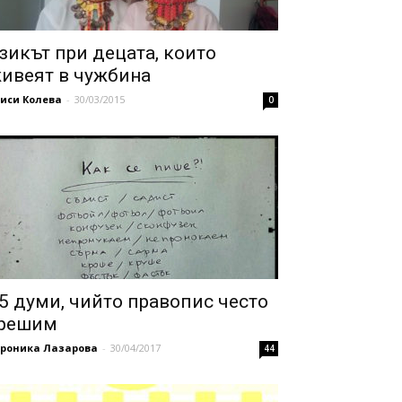
зикът при децата, които
ивеят в чужбина
иси Колева
-
30/03/2015
0
5 думи, чийто правопис често
решим
ероника Лазарова
-
30/04/2017
44