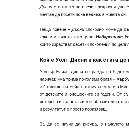
Дисни
е и името на онези прекрасни увесел
мечтае да посети поне веднъж в живота си.
Нещо повече –
Дисни
спокойно може да бъд
така и в живота като цяло.
Надареният У
които израстват десетки поколения по целия 
Кой е Уолт Дисни и как стига до
Уолтър Елиас Дисни се ражда на 5 декемвр
наричат, има трима по-големи братя – Хърбъ
е 4-годишен семейството му се мести в Мис
от детските и юношеските си години. От с
интереса и таланта си в изобразителното и
и резултатът е просто поразяващ.
За да се научи да рисува, в началото м