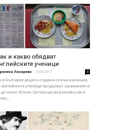
ак и какво обядват
нглийските ученици
ероника Лазарова
-
26/06/2017
0
, в България децата отдавна са във ваканция,
о английските ученици продължат заниманията
 до около 20 юли. Затова ще ви разкажа как и
кво...