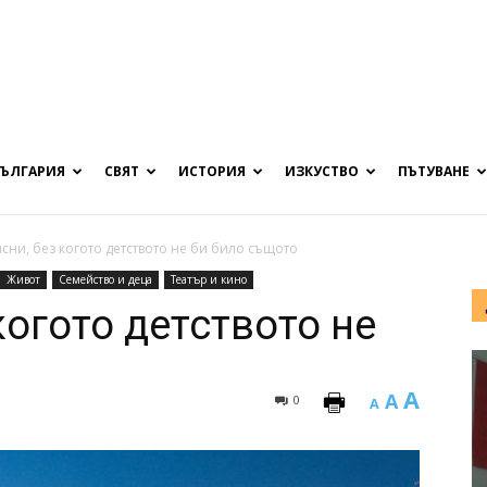
БЪЛГАРИЯ
СВЯТ
ИСТОРИЯ
ИЗКУСТВО
ПЪТУВАНЕ
сни, без когото детството не би било същото
Живот
Семейство и деца
Театър и кино
когото детството не
A
A
0
A