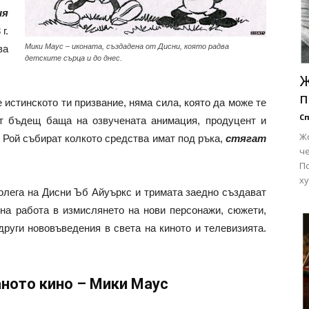
ия
г.
Мики Маус – иконата, създадена от Дисни, която радва
ва
детските сърца и до днес.
Ж
п
е истинското ти призвание, няма сила, която да може те
Сп
ят бъдещ баща на озвучената анимация, продуцент и
Ж
 Рой събират колкото средства имат под ръка,
стягат
че
П
ху
олега на Дисни Ъб Айуъркс и тримата заедно създават
на работа в измислянето на нови персонажи, сюжети,
руги нововъведения в света на киното и телевизията.
аното кино – Мики Маус