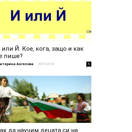
 или Й. Кое, кога, защо и как
е пише?
катерина Ангелова
-
28/07/2018
5
ак да научим децата си на