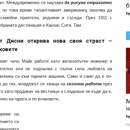
вал. Междувременно се научава
да рисува страхотно
б
 по това време талантливият американец започва да
Кр
семейни приятели, роднини и съседи. През 1911 г.
збраната дестинация е Канзас Сити. Там
т Дисни открива нова своя страст –
ковете
вият чичо Майк работи като железопътен инженер и
ателно или не подпалва с пълна сила любовта на
енника си към парните машини. Само и само да е по-
о до тях, младежът се хваща на
сезонна работа
през
то като продавач на вестници и сладкиши не къде да е,
нно на гарата и по влаковете.
М
н
време на
Кр
ението си
П
мназията