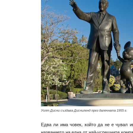
с
вкус
на
живот
Уолт Дисни създава Дисниленд през далечната 1955 г.
Едва ли има човек, който да не е чувал и
названието на една от най-успешните компа