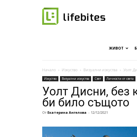
Онлайн
списание
ЖИВОТ
Начало
Изкуство
Визуални изкуства
Уолт Ди
Изкуство
Визуални изкуства
Свят
Личности от света
за
Уолт Дисни, без 
би било същото
От
Екатерина Ангелова
-
12/12/2021
хапки