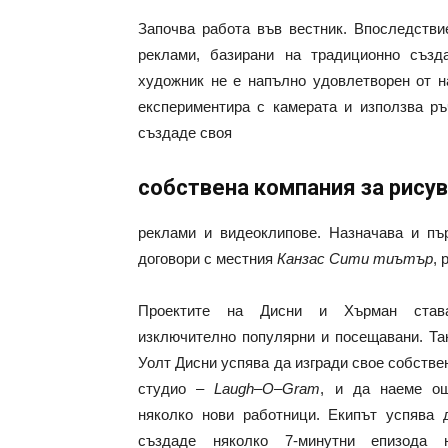
Започва работа във вестник. Впоследстви
реклами, базирани на традиционно създ
художник не е напълно удовлетворен от на
експериментира с камерата и използва ръ
създаде своя
собствена компания за рису
реклами и видеоклипове. Назначава и пъ
договори с местния
Канзас Сити тиътър
, 
Проектите на Дисни и Хърман став
изключително популярни и посещавани. Та
Уолт Дисни успява да изгради свое собстве
студио –
Laugh
–
O
–
Gram
, и да наеме о
няколко нови работници. Екипът успява 
създаде няколко 7-минутни епизода 