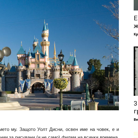
Е
ж
Кр
3
г
В
мето му. Защото Уолт Дисни, освен име на човек, е и
нии за рисувани (и не само) филми на всички времена.