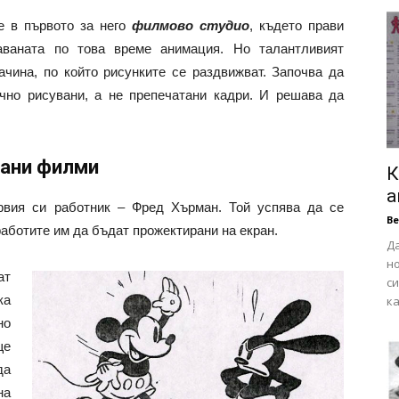
е в първото за него
филмово студио
, където прави
аваната по това време анимация. Но талантливият
чина, по който рисунките се раздвижват. Започва да
чно рисувани, а не препечатани кадри. И решава да
вани филми
К
а
рвия си работник – Фред Хърман. Той успява да се
В
работите им да бъдат прожектирани на екран.
Да
н
ат
си
ка
ка
но
ще
да
на