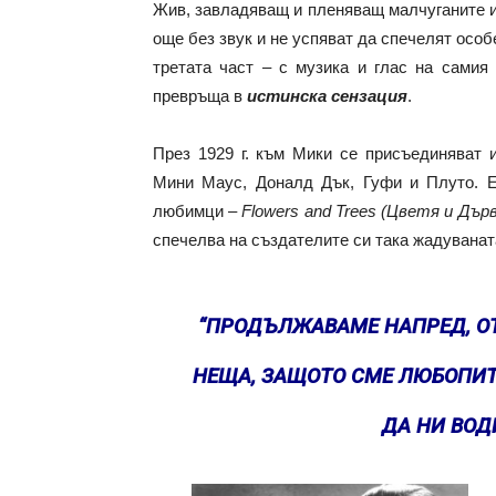
Жив, завладяващ и пленяващ малчуганите и 
още без звук и не успяват да спечелят особ
третата част – с музика и глас на самия
превръща в
истинска сензация
.
През 1929 г. към Мики се присъединяват 
Мини Маус, Доналд Дък, Гуфи и Плуто. Е
любимци –
Flowers and Trees (Цветя и Дър
спечелва на създателите си така жадуванат
“ПРОДЪЛЖАВАМЕ НАПРЕД, ОТ
НЕЩА, ЗАЩОТО СМЕ ЛЮБОПИ
ДА НИ ВОД