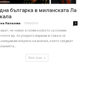
дна българка в миланската Ла
кала
нна Палазова
-
19/06/2016
0
зват, че човек е голям колкото са големи
чтите му. Аз упорито вярвам в това и се
ъзхищавам искрено на всички, които следват
ланията...
Виж още