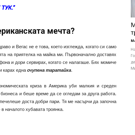
ТУК.”
М
ериканската мечта?
т
М
раво и Вегас не е това, което изглежда, когато си само
На
ията на приятелка на майка ми. Първоначално доставях
Го
де
фона и дори сервирах, когато се налагаше. Бях момиче
Ми
 и карах една
счупена таратайка
.
ономическата криза в Америка уби малкия и среден
 бизнеса и беше време да се огледам за друга работа.
 печелеше доста добри пари. Тя ме насърчи да започна
 в началото хубавата троянка.