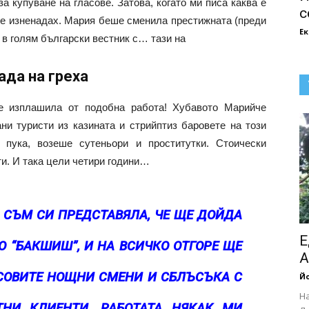
а купуване на гласове. Затова, когато ми писа каква е
с
се изненадах. Мария беше сменила престижната (преди
Е
в голям български вестник с… тази на
ада на греха
е изплашила от подобна работа! Хубавото Марийче
и туристи из казината и стрийптиз баровете на този
 пука, возеше сутеньори и проститутки. Стоически
и. И така цели четири години…
 СЪМ СИ ПРЕДСТАВЯЛА, ЧЕ ЩЕ ДОЙДА
Е
О “БАКШИШ”, И НА ВСИЧКО ОТГОРЕ ЩЕ
А
АСОВИТЕ НОЩНИ СМЕНИ И СБЛЪСЪКА С
Йо
Н
ТНИ КЛИЕНТИ, РАБОТАТА НЯКАК МИ