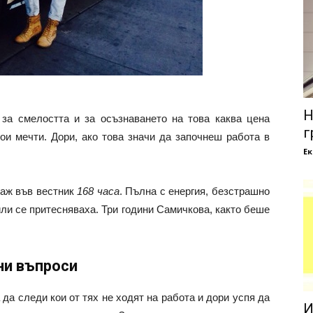
Н
 за смелостта и за осъзнаването на това каква цена
г
ои мечти. Дори, ако това значи да започнеш работа в
Е
таж във вестник
168 часа
. Пълна с енергия, безстрашно
или се притесняваха. Три години Самичкова, както беше
ни въпроси
 да следи кои от тях не ходят на работа и дори успя да
И