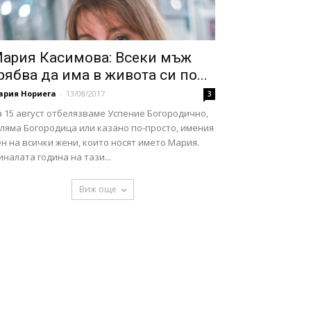
ария Касимова: Всеки мъж
рябва да има в живота си по...
ария Нориега
-
13/08/2017
3
 15 август отбелязваме Успение Богородично,
ляма Богородица или казано по-просто, имения
н на всички жени, които носят името Мария.
налата година на тази...
Виж още