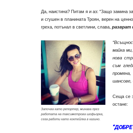
Да, наистина? Питам я и аз: “Защо замина з
и сгушен в планината Троян, верен на ценно
греха, потънал в светлини, слава,
разврат 
“Всъщнос
майка ми
нова стр
съм глед
промяна,
шансове, 
Сеща се з
остане:
Започва като репортер, минава през
работата на таксиметрова шофьорка,
сега работи като коктейлка в казино.
“ДОБР