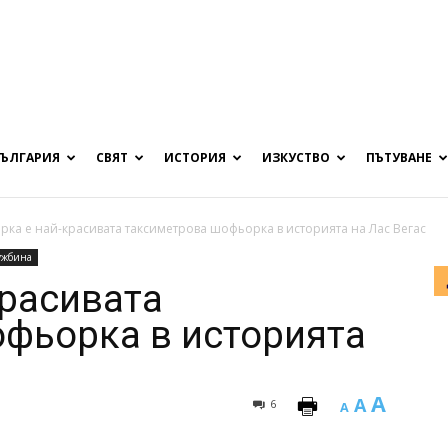
БЪЛГАРИЯ
СВЯТ
ИСТОРИЯ
ИЗКУСТВО
ПЪТУВАНЕ
рка е най-красивата таксиметрова шофьорка в историята на Лас Вегас
ужбина
красивата
фьорка в историята
A
A
6
A