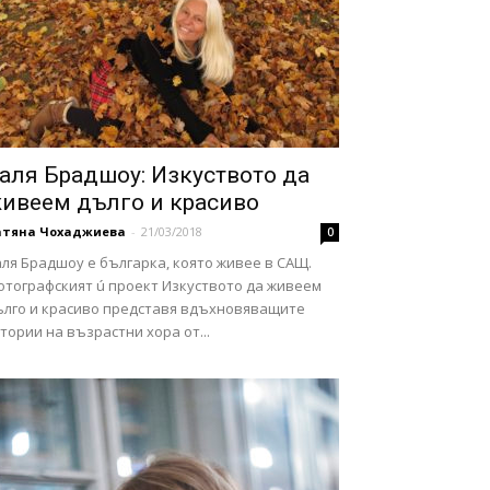
аля Брадшоу: Изкуството да
ивеем дълго и красиво
атяна Чохаджиева
-
21/03/2018
0
ля Брадшоу е българка, която живее в САЩ.
отографският ú проект Изкуството да живеем
ълго и красиво представя вдъхновяващите
тории на възрастни хора от...