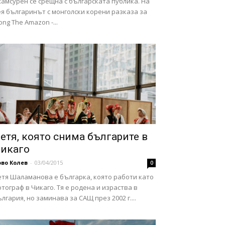
амсурен се срещна с българската публика. На
я българинът с монголски корени разказа за
ong The Amazon -...
етя, която снима българите в
икаго
во Колев
-
03/04/2015
0
етя Шаламанова е българка, която работи като
тограф в Чикаго. Тя е родена и израства в
лгария, но заминава за САЩ през 2002 г....