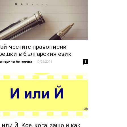
ай-честите правописни
решки в българския език
катерина Ангелова
-
10/02/2016
8
 или Й. Кое, кога, защо и как