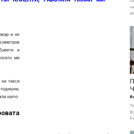
Лх
не
Al
акар и не
симетров
бовете и
когато им
П
 на такси
Ч
-годишни,
ала като
Йо
П
фо
овата
Бъ