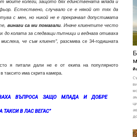
 от моите колеги, защото бях единствената млада и
фьор. Естествено, случвало се е някой от тях да
ртува с мен, но никой не е прекрачвал допустимата
ите,
винаги са ми помагали
. Иначе клиентите често
х до колата за следващи пътници и веднага отиваха
мислеха, че съм клиент”,
разсмива се 34-годишната
Б
м
сто я питали дали не е от екипа на популярното
Йо
в таксито има скрита камера.
С
в
м
ВАХА ВЪПРОСА ЗАЩО МЛАДА И ДОБРЕ
ам
ци
а
 ТАКСИ В ЛАС ВЕГАС”
до