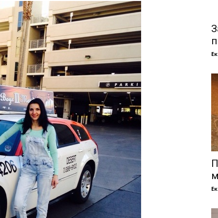
З
п
Е
П
м
Е