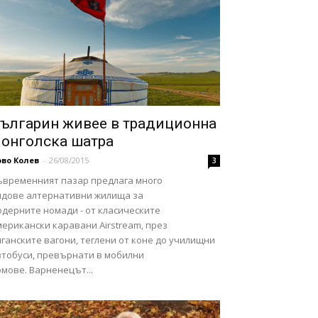
ългарин живее в традиционна
онголска шатра
во Колев
-
26/08/2015
3
ъвременният пазар предлага много
идове алтернативни жилища за
одерните номади - от класическите
ерикански каравани Airstream, през
ганските вагони, теглени от коне до училищни
втобуси, превърнати в мобилни
мове. Варненецът...