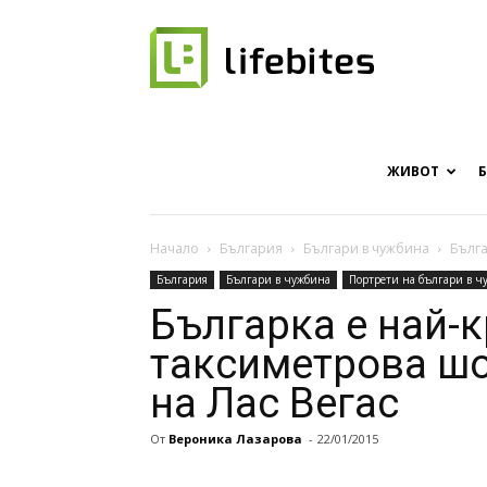
Онлайн
списание
ЖИВОТ
Начало
България
Българи в чужбина
Бълга
България
Българи в чужбина
Портрети на българи в ч
за
Българка е най-
таксиметрова шо
на Лас Вегас
хапки
От
Вероника Лазарова
-
22/01/2015