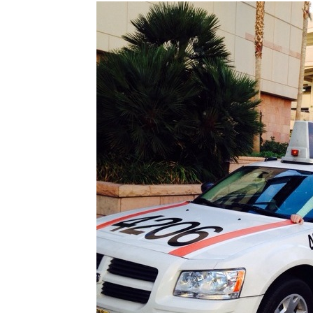
с
вкус
на
живот