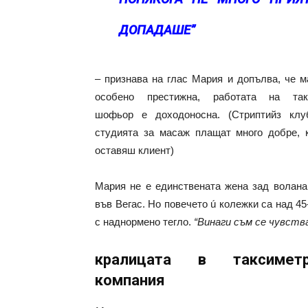
ДОПАДАШЕ”
– признава на глас Мария и допълва, че м
особено престижна, работата на так
шофьор е доходоносна. (Стриптийз клу
студията за масаж плащат много добре, 
оставяш клиент)
Мария не е единствената жена зад волана
във Вегас. Но повечето ú колежки са над 45
с наднормено тегло.
“Винаги съм се чувств
кралицата в таксиметр
компания