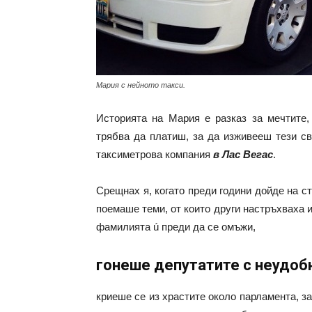
Мария с нейното такси.
Историята на Мария е разказ за мечтите,
трябва да платиш, за да изживееш тези св
таксиметрова компания
в Лас Вегас
.
Срещнах я, когато преди години дойде на с
поемаше теми, от които други настръхваха 
фамилията ú преди да се омъжи,
гонеше депутатите с неудоб
криеше се из храстите около парламента, за