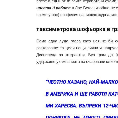
влезе в едни от първите отработени схеми з
новата ú работа
в Лас Вегас, изобщо не 
време у нас) професия на пишещ журналист 
таксиметрова шофьорка в гр
Само една луда глава като нея не би с
разкарваше по цели нощи пияни и надрусан
Дисниленд за възрастни. Без грам да ú
удържаше ухажванията на очаровани клиент
“ЧЕСТНО КАЗАНО, НАЙ-МАЛКО
В АМЕРИКА И ЩЕ РАБОТЯ КАТ
МИ ХАРЕСВА. ВЪПРЕКИ 12-Ч
ПОНЯКОГА НЕ МНОГО ПРИЯ