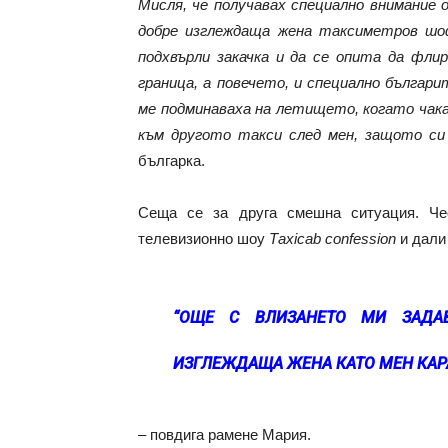
Мисля, че получавах специално внимание
добре изглеждаща жена таксиметров шо
подхвърли закачка и да се опита да фли
граница, а повечето, и специално българ
ме подминаваха на летището, когато чака
към другото такси след мен, защото си 
българка.
Сеща се за друга смешна ситуация. Че
телевизионно шоу
Тaxicab confession
и дали 
“ОЩЕ С ВЛИЗАНЕТО МИ ЗАДА
ИЗГЛЕЖДАЩА ЖЕНА КАТО МЕН КАРА
– повдига рамене Мария.