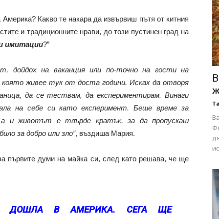
а Америка? Какво те накара да извървиш пътя от китния
стите и традиционните нрави, до този пустинен град на
и имитации
?”
т, дойдох на ваканция или по-точно на гости на
В
, която живее тук от доста години. Исках да отворя
ж
аница, да се тествам, да експериментирам. Винаги
Т
ала на себе си като експеримент. Беше време за
Ва
 а и животът е твърде кратък, за да пропускаш
Ф
било за добро или зло”
, въздиша Мария.
д
ис
а първите думи на майка си, след като решава, че ще
Е ДОШЛА В АМЕРИКА. СЕГА ЩЕ