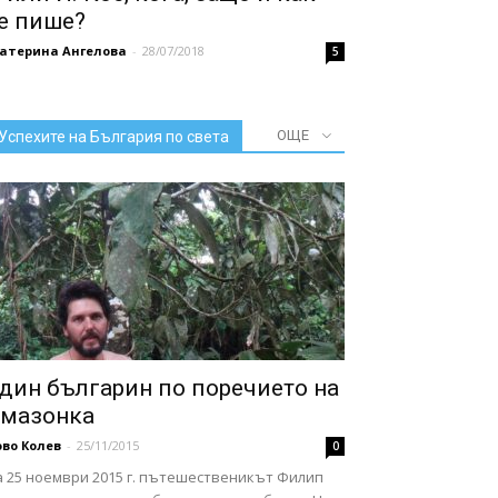
е пише?
катерина Ангелова
-
28/07/2018
5
ОЩЕ
Успехите на България по света
дин българин по поречието на
мазонка
во Колев
-
25/11/2015
0
а 25 ноември 2015 г. пътешественикът Филип