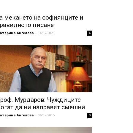
а мекането на софиянците и
равилното писане
катерина Ангелова
-
14/07/2021
4
роф. Мурдаров: Чуждиците
огат да ни направят смешни
катерина Ангелова
-
06/07/2015
0