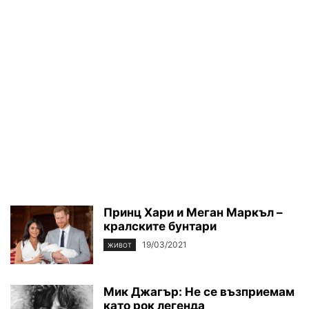
Принц Хари и Меган Маркъл –
кралските бунтари
19/03/2021
ЖИВОТ
Мик Джагър: Не се възприемам
като рок легенда