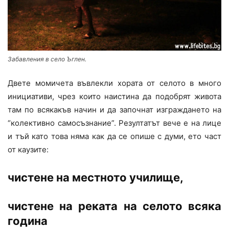
Забавления в село Ъглен.
Двете момичета въвлекли хората от селото в много
инициативи, чрез които наистина да подобрят живота
там по всякакъв начин и да започнат изграждането на
“колективно самосъзнание”. Резултатът вече е на лице
и тъй като това няма как да се опише с думи, ето част
от каузите:
чистене на местното училище,
чистене на реката на селото всяка
година