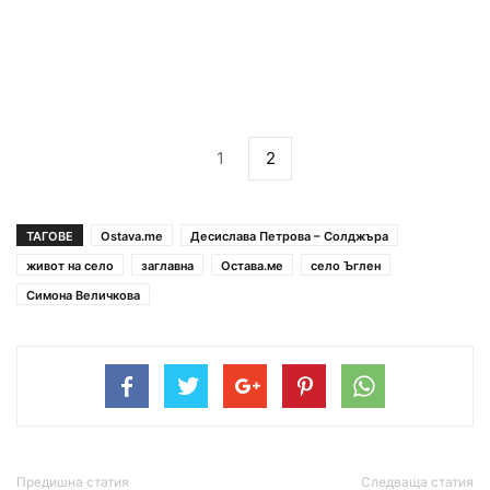
1
2
ТАГОВЕ
Ostava.me
Десислава Петрова – Солджъра
живот на село
заглавна
Остава.ме
село Ъглен
Симона Величкова
Предишна статия
Следваща статия