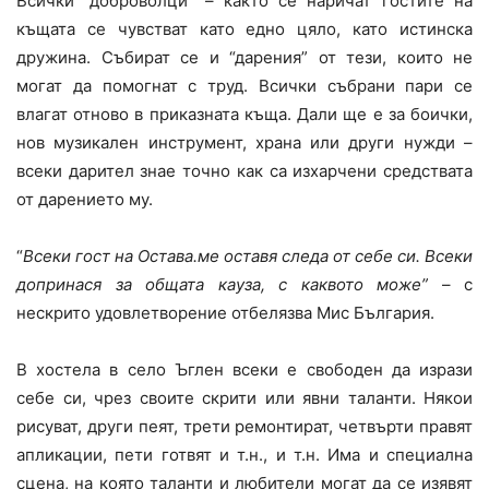
Всички “доброволци” – както се наричат гостите на
къщата се чувстват като едно цяло, като истинска
дружина. Събират се и “дарения” от тези, които не
могат да помогнат с труд. Всички събрани пари се
влагат отново в приказната къща. Дали ще е за боички,
нов музикален инструмент, храна или други нужди –
всеки дарител знае точно как са изхарчени средствата
от дарението му.
“
Всеки гост на Остава.ме оставя следа от себе си. Всеки
допринася за общата кауза, с каквото може”
– с
нескрито удовлетворение отбелязва Мис България.
В хостела в село Ъглен всеки е свободен да изрази
себе си, чрез своите скрити или явни таланти. Някои
рисуват, други пеят, трети ремонтират, четвърти правят
апликации, пети готвят и т.н., и т.н. Има и специална
сцена, на която таланти и любители могат да се изявят