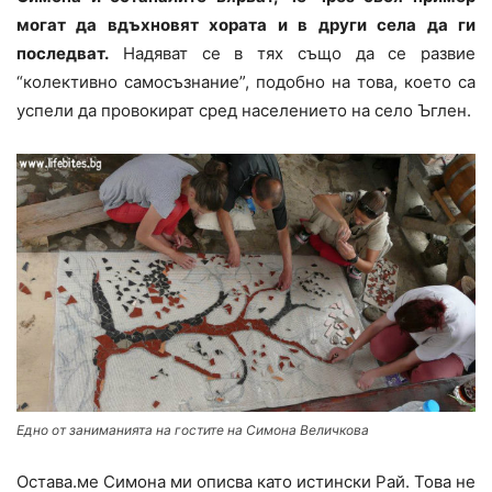
могат да вдъхновят хората и в други села да ги
последват.
Надяват се в тях също да се развие
“колективно самосъзнание”, подобно на това, което са
успели да провокират сред населението на село Ъглен.
Едно от заниманията на гостите на Симона Величкова
Остава.ме Симона ми описва като истински Рай. Това не