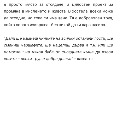
е просто място за отсядане, а цялостен проект за
промяна в мисленето и живота. В хостела, всеки може
да отседне, но това си има цена. Тя е доброволен труд,
който хората извършват без никой да ги кара насила.
“
Дали ще измиеш чиниите на всички останали гости, ще
смениш чаршафите, ще нацепиш дърва и т.н. или ще
помогнеш на някоя баба от съседната къща да издои
козите – всеки труд е добре дошъл” –
казва тя.