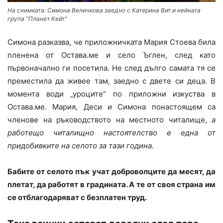
На снимката: Симона Величкова заедно с Катерина Вит и нейната
група “Планет Кейт”
Симона разказва, че приложничката Мария Стоева била
пленена от Остава.ме и село Ъглен, след като
първоначално ги посетила. Не след дълго самата тя се
преместила да живее там, заедно с двете си деца. В
момента води „уроците“ по приложни изкуства в
Остава.ме. Мария, Деси и Симона понастоящем са
членове на ръководството на местното читалище,
а
работещо читалищно настоятелство е една от
придобивките на селото за тази година
.
Бабите от селото пък учат доброволците да месят, да
плетат, да работят в градината. А те от своя страна им
се отблагодаряват с безплатен труд.