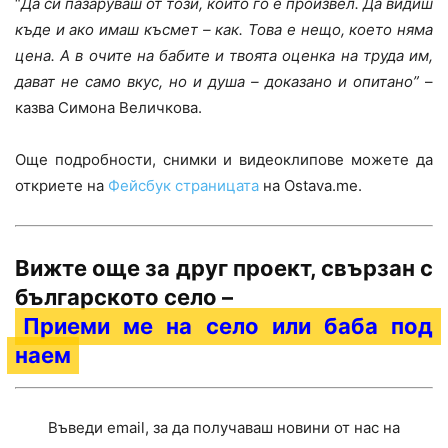
“
Да си пазаруваш от този, който го е произвел. Да видиш
къде и ако имаш късмет – как. Това е нещо, което няма
цена. А в очите на бабите и твоята оценка на труда им,
дават не само вкус, но и душа – доказано и опитано”
–
казва Симона Величкова.
Още подробности, снимки и видеоклипове можете да
откриете на
Фейсбук страницата
на Ostava.me.
Вижте още за друг проект, свързан с
българското село –
Приеми ме на село или баба под
наем
Въведи email, за да получаваш новини от нас на