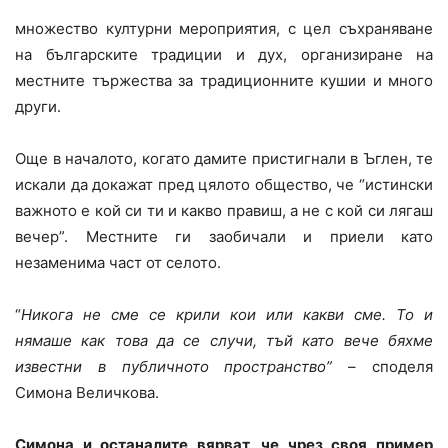
множество културни мероприятия, с цел съхраняване
на българските традиции и дух, организиране на
местните тържества за традиционните кушии и много
други.
Още в началото, когато дамите пристигнали в Ъглен, те
искали да докажат пред цялото общество, че “истински
важното е кой си ти и какво правиш, а не с кой си лягаш
вечер”. Местните ги заобичали и приели като
незаменима част от селото.
“
Никога не сме се крили кои или какви сме. То и
нямаше как това да се случи, тъй като вече бяхме
известни в публичното пространство”
– споделя
Симона Величкова.
Симона и останалите вярват, че чрез своя пример