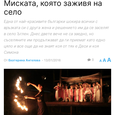
Миската, която заживя на
село
Една от най-красивите българки шокира всички с
връзката си с друга жена и решението им да се заселят
в село Ъглен. Днес двете вече не са заедно, но
съселяните им продължават да ги приемат като едно
цяло и все още да не знаят коя от тях е Деси и коя
Симона
A
A
0
От
Екатерина Ангелова
-
13/01/2016
A