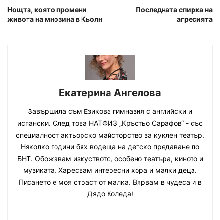
Нощта, която промени
Последната спирка на
живота на мнозина в Кьолн
агресията
Екатерина Ангелова
Завършила съм Езикова гимназия с английски и
испански. След това НАТФИЗ „Кръстьо Сарафов“ - със
специалност актьорско майсторство за куклен театър.
Няколко години бях водеща на детско предаване по
БНТ. Обожавам изкуството, особено театъра, киното и
музиката. Харесвам интересни хора и малки деца.
Писането е моя страст от малка. Вярвам в чудеса и в
Дядо Коледа!