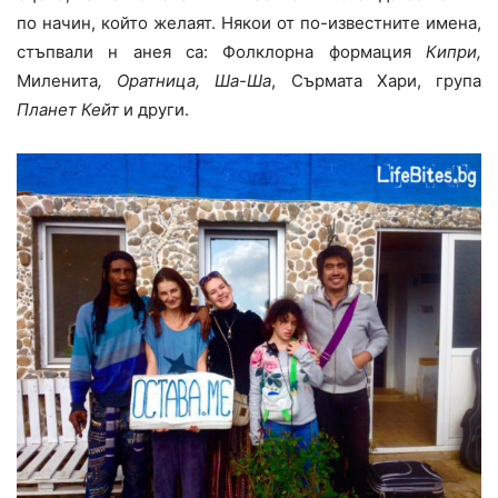
по начин, който желаят. Някои от по-известните имена,
стъпвали н анея са: Фолклорна формация
Кипри,
Миленита
, Оратница, Ша-Ша
, Сърмата Хари, група
Планет Кейт
и други.