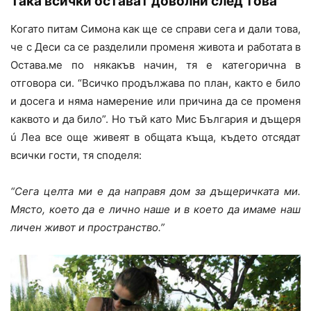
Така всички остават доволни след това
Когато питам Симона как ще се справи сега и дали това,
че с Деси са се разделили променя живота и работата в
Остава.ме по някакъв начин, тя е категорична в
отговора си. “Всичко продължава по план, както е било
и досега и няма намерение или причина да се променя
каквото и да било”. Но тъй като Мис България и дъщеря
ú Леа все още живеят в общата къща, където отсядат
всички гости, тя споделя:
“Сега целта ми е да направя дом за дъщеричката ми.
Място, което да е лично наше и в което да имаме наш
личен живот и пространство.”