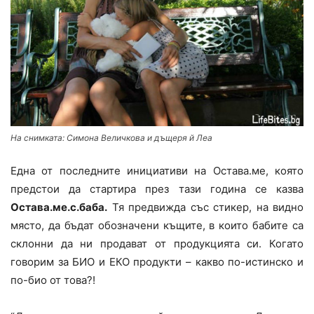
На снимката: Симона Величкова и дъщеря й Леа
Една от последните инициативи на Остава.ме, която
предстои да стартира през тази година се казва
Остава.ме.с.баба.
Тя предвижда със стикер, на видно
място, да бъдат обозначени къщите, в които бабите са
склонни да ни продават от продукцията си. Когато
говорим за БИО и ЕКО продукти – какво по-истинско и
по-био от това?!