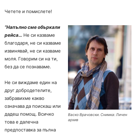
Четете и помислете!
“Напълно сме объркали
рейса…
Не си казваме
благодаря, не си казваме
извинявай, не си казваме
моля. Говорим си на ти,
без да се познаваме.
Не си виждаме един на
друг добродетелите,
забравихме какво
означава да поискаш или
дадеш помощ. Всичко
Васко Врачовски. Снимка: Личен
архив
това е далечна
предпоставка за пълна