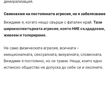
деморализация.
Свикнахме на постоянната агресия, не я забелязваме
Виждаме я, когато нещо свърши с фатален край.
Тази
широкоспектърната агресия, която НИЕ създадохме,
живеем и толерираме.
Не само физическата агресия, всичката –
емоционалната, сексуалната, визуалната, словесната.
Виждаме я постоянно, но си траем. Неща, които едно
истинско общество не допуска до себе си и околните.