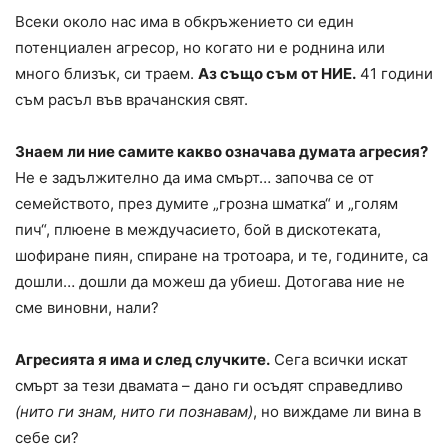
Всеки около нас има в обкръжението си един
потенциален агресор, но когато ни е роднина или
много близък, си траем.
Аз също съм от НИЕ.
41 години
съм расъл във врачанския свят.
Знаем ли ние самите какво означава думата агресия?
Не е задължително да има смърт… започва се от
семейството, през думите „грозна шматка“ и „голям
пич“, плюене в междучасието, бой в дискотеката,
шофиране пиян, спиране на тротоара, и те, годините, са
дошли… дошли да можеш да убиеш. Дотогава ние не
сме виновни, нали?
Агресията я има и след случките.
Сега всички искат
смърт за тези двамата – дано ги осъдят справедливо
(нито ги знам, нито ги познавам)
, но виждаме ли вина в
себе си?