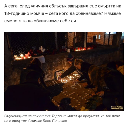
А сега, след уличния сблъсък завършил със смъртта на
18-годишно момче – сега кого да обвиняваме? Нямаме
смелостта да обвиняваме себе си.
Съучениците на починалия Тодор не могат да проумеят, че той вече
не е сред тях. Снимка: Боян Пищиков