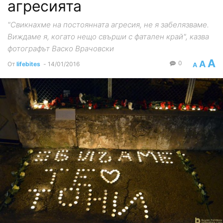
агресията
"Свикнахме на постоянната агресия, не я забелязваме.
Виждаме я, когато нещо свърши с фатален край", казва
фотографът Васко Врачовски
A
A
0
От
lifebites
-
14/01/2016
A