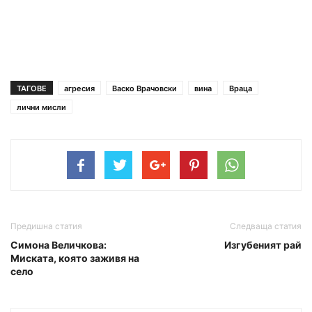
ТАГОВЕ
агресия
Васко Врачовски
вина
Враца
лични мисли
Предишна статия
Следваща статия
Симона Величкова:
Изгубеният рай
Миската, която заживя на
село