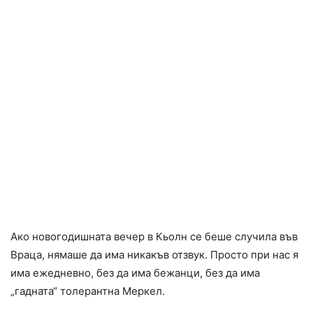
Ако новогодишната вечер в Кьолн се беше случила във
Враца, нямаше да има никакъв отзвук. Просто при нас я
има ежедневно, без да има бежанци, без да има
„гадната“ толерантна Меркел.