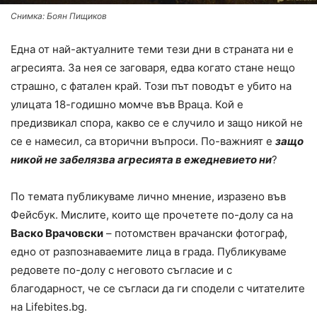
Снимка: Боян Пищиков
Една от най-актуалните теми тези дни в страната ни е
агресията. За нея се заговаря, едва когато стане нещо
страшно, с фатален край. Този път поводът е убито на
улицата 18-годишно момче във Враца. Кой е
предизвикал спора, какво се е случило и защо никой не
се е намесил, са вторични въпроси. По-важният е
защо
никой не забелязва агресията в ежедневието ни
?
По темата публикуваме лично мнение, изразено във
Фейсбук. Мислите, които ще прочетете по-долу са на
Васко Врачовски
– потомствен врачански фотограф,
едно от разпознаваемите лица в града. Публикуваме
редовете по-долу с неговото съгласие и с
благодарност, че се съгласи да ги сподели с читателите
на Lifebites.bg.