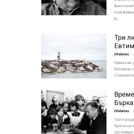
фантазият
към важни
в...
Три л
Евти
lifebites
-
Няма как 
Евтимов. 
Стиховете 
Време
Бърка
lifebites
-
Той е род
брега на 
октомври 