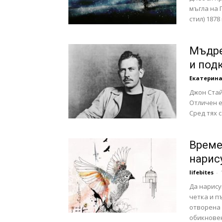
мъгла на 
с
стил) 1878 
Мъдре
и под
вкус
Екатерина
Джон Стай
Отличен е
Сред тях с
на
Време
нарис
живот
lifebites
-
Да нарису
четка и п
отворена 
обикновен