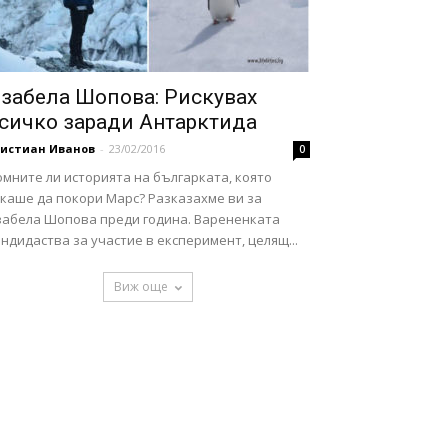
забела Шопова: Рискувах
сичко заради Антарктида
ристиан Иванов
-
23/02/2016
0
мните ли историята на българката, която
скаше да покори Марс? Разказахме ви за
забела Шопова преди година. Варененката
ндидаства за участие в експеримент, целящ...
Виж още