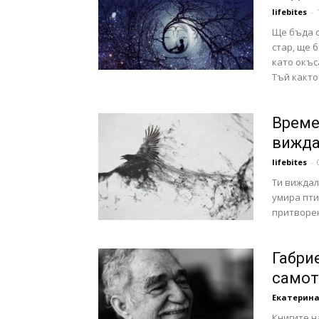
lifebites
-
Ще бъда с
стар, ще 
като окъс
Тъй както
Време
вижда
lifebites
-
Ти виждал
умира пти
притворен
Габри
самот
Екатерина
Книгите н