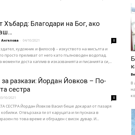
т Хъбард: Благодари на Бог, ако
даш…
 Ангелова
-
04/10/2021
0
издател, художник и философ – изкуството на мисълта и
о просто преливат от него като пълноводен водопад.
Б
а моменти доста хаплив в изказванията и писанията си,...
к
В
 за разкази: Йордан Йовков – По-
В 
та сестра
на
ко
03/10/2021
0
А СЕСТРА Йордан Йовков Васил беше докарал от пазаря
 кобилки. Отвързаха ги от каруцата и ги пуснаха в
разен по това време и обграден с висок дувар. И...