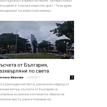
ебостъргачът е малко по-лесен. Затова столът
пъндейл е толкова известен днес." Тези думи
инадлежат на известния немски...
ъсчета от България,
азхвърляни по света
иглена Иванова
-
23/08/2017
0
ато разноцветни листа, разнесени навред от
енния вятър, късчета от България са
азпилени из всички континенти. Имена на
селени места, реки и планини ни...