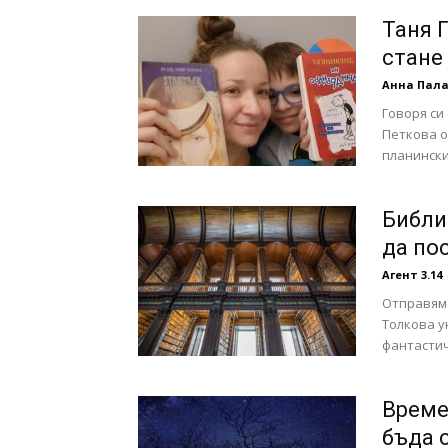
Таня 
стане
Анна Пал
Говоря си
Петкова о
планински
Библи
да по
Агент 3.14
Отправяме
Толкова у
фантастич
Време
бъда 