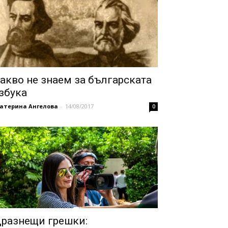
акво не знаем за българската
збука
катерина Ангелова
-
14/08/2017
0
разнещи грешки: