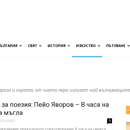
БЪЛГАРИЯ
СВЯТ
ИСТОРИЯ
ИЗКУСТВО
ПЪТУВАНЕ
проза и хората, от чието перо излизат най-вълнуващите
 за поезия: Пейо Яворов – В часа на
а мъгла
22/12/2021
0
рипомняме прекрасното стихотворение В часа на синята