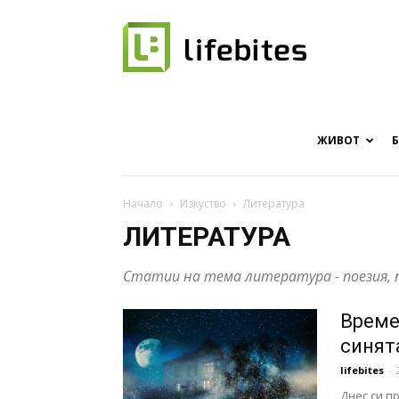
Онлайн
списание
ЖИВОТ
Начало
Изкуство
Литература
ЛИТЕРАТУРА
за
Статии на тема литература - поезия, 
Време
хапки
синят
lifebites
-
Днес си п