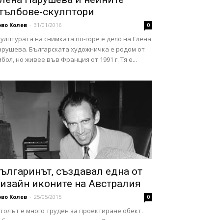
тълбове-скулптори
во Колев
-
31/01/2016
0
улптурата на снимката по-горе е дело на Елена
арушева. Българската художничка е родом от
бол, но живее във Франция от 1991 г. Тя е...
ългаринът, създавал една от
изайн иконите на Австралия
во Колев
-
25/05/2015
0
толът е много труден за проектиране обект.