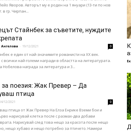
Пейо Яворов. Авторът му е роден на 1 януари (13-ти по нов
г. в гр. Чирпан...
цът Стайнбек за съветите, нуждите
крепата
К
 Ангелова
-
19/12/2021
0
а
нбек е един от най-значимите романисти на XX век.
 с всички най-големи награди в областта на литературата.
Е
а Нобелова награда за литература и 3...
 за поезия: Жак Превер – Да
уваш птица
14/12/2021
0
ваш птица от Жак Превер На Елза Енрике Вземи бои и
ърво нарисувай клетка после с размах-два добави
врата. Нарисувай след това нещо за красота после нещо
Д
о, нещо хубаво и нещо потребно за птичето. Намери