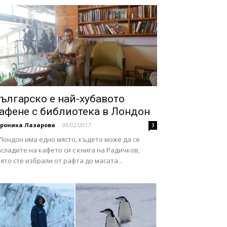
ългарско е най-хубавото
афене с библиотека в Лондон
ероника Лазарова
-
08/02/2017
3
Лондон има едно място, където може да се
сладите на кафето си с книга на Радичков,
ято сте избрали от рафта до масата...