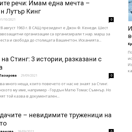
ите речи: Имам една мечта –
н Лутър Кинг
01/10/2021
0
28 август 1963 г. В САЩ президент е Джон Ф. Кенеди. Шест
И
авозащитни организации са организирали т.нар. марш за
в
еста и свобода до столицата Вашингтон. Исканията...
К
По
на Стинг: 3 истории, разказани с
и
И
а
ка
Лазарова
-
29/09/2021
0
ва много неща, които повечето от нас не знаят за Стинг.
нското му име, например - Гордън Матю Томас Съмнър. Но
ият той казва в документален...
дачите – невидимите труженици на
то
Иванова
-
28/09/2021
0