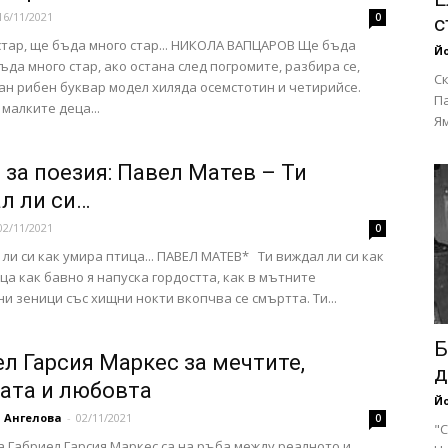
16/11/2021
0
с
тар, ще бъда много стар... НИКОЛА ВАПЦАРОВ Ще бъда
Йо
бъда много стар, ако остана след погромите, разбира се,
Ск
ан рибен буквар модел хиляда осемстотин и четирийсе.
П
 малките деца...
Ям
 за поезия: Павел Матев – Ти
л ли си…
02/11/2021
0
 ли си как умира птица... ПАВЕЛ МАТЕВ* Ти виждал ли си как
ца как бавно я напуска гордостта, как в мътните
и зеници със хищни нокти вкопчва се смъртта. Ти...
Б
ел Гарсия Маркес за мечтите,
д
ата и любовта
Йо
 Ангелова
-
02/11/2021
0
"С
а Габриел Гарсия Маркес са на ръба между реалното и