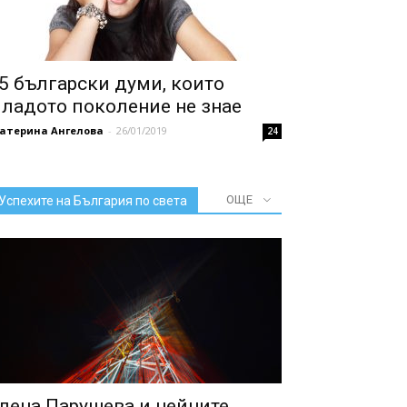
5 български думи, които
ладото поколение не знае
катерина Ангелова
-
26/01/2019
24
ОЩЕ
Успехите на България по света
лена Парушева и нейните