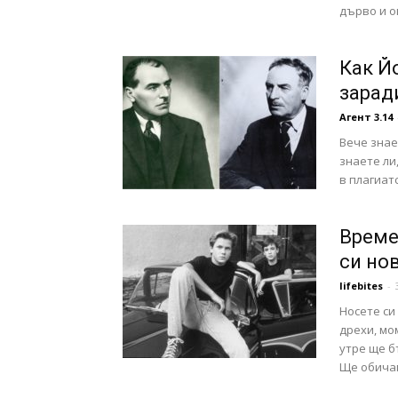
дърво и ок
Как Й
зарад
Агент 3.14
Вече знае
знаете ли
в плагиатс
Време
си но
lifebites
-
Носете си
дрехи, мо
утре ще б
Ще обичам