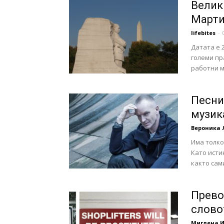
Велик
Марти
lifebites
-
Датата е 
големи пр
работни м
Песни 
музик
Вероника 
Има толко
Като исти
както сам
Прево
слово
Миглена 