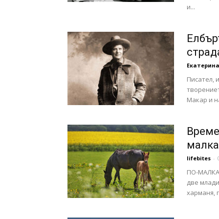
и...
Елбър
стра
Екатерина
Писател, 
творениет
Макар и н
Време
малка
lifebites
-
ПО-МАЛКАТ
две млади
харманя, п