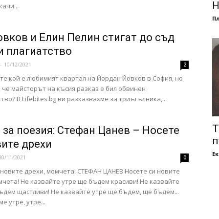
Н
ачи...
П
овков и Елин Пелин стигат до съд
и плагиатство
-
10/12/2021
2
те кой е любимият квартал на Йордан Йовков в София, но
, че майсторът на късия разказ е бил обвинен
тво? В Lifebites.bg ви разказвахме за триъгълника,...
Т
 за поезия: Стефан Цанев – Носете
п
вите дрехи
Е
30/11/2021
0
 новите дрехи, момчета! СТЕФАН ЦАНЕВ Носете си новите
мчета! Не казвайте утре ще бъдем красиви! Не казвайте
ъдем щастливи! Не казвайте утре ще бъдем, ще бъдем...
е утре, утре...