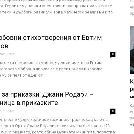
Н
а. Героите му винаги впечатлят и препращат читателите
чи
 теми и дълбоки размисли. Това магически реализъм и то
пр
юбовни стихотворения от Евтим
мов
26/10/2021
0
да не си помислиш за любов, чуеш ли името на Евтим
Неговата любовна лирика се е превърнала в класика.
му се пеят от едни от...
К
р
 за приказки: Джани Родари –
М
ница в приказките
К
22/10/2021
0
ес
р
ен в едно чудно красиво италианско градче, кацнало на
на
езерото Орта. Джани Родари се появява на бял свят на 23
1920 г. Момчето, което обича музиката и книгите, пораства