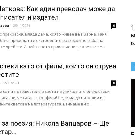
Петкова: Как един преводач може да
 писател и издател
азова
-
25/11/2021
0
1
 с прекрасна, млада дама, която живее във Варна. Таня
м
бича природата и екстремните разходки по ръба на
Е
те хребети. А най-новото приключение, с което се е...
отеки като от филм, които си струва
сетите
-
22/11/2021
0
 се на пътешествие в света на уникалните библиотеки.
никални, че сякаш са от филм! Не, няма да ви водим из
ните светове на литературата. Взимаме ви с...
 за поезия: Никола Вапцаров – Ще
стар…
Е