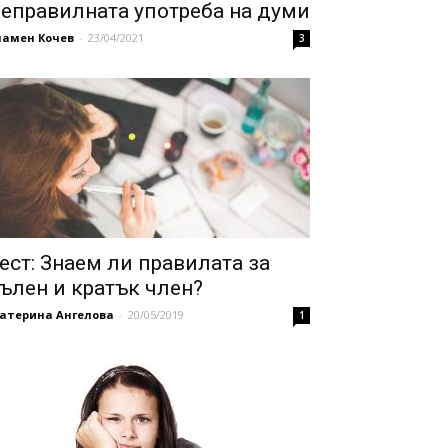
еправилната употреба на думи
ламен Кочев
-
23/04/2021
3
ест: Знаем ли правилата за
ълен и кратък член?
катерина Ангелова
-
20/05/2019
1