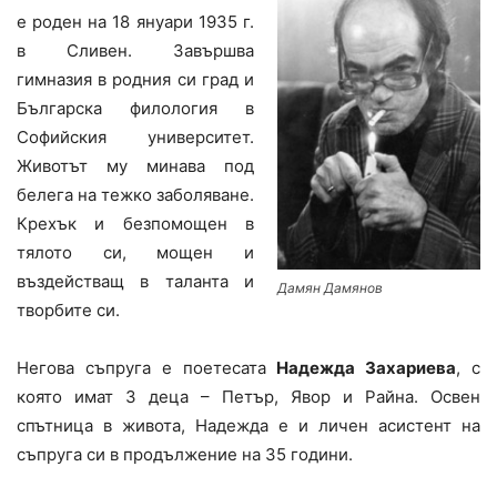
е роден на 18 януари 1935 г.
в Сливен. Завършва
гимназия в родния си град и
Българска филология в
Софийския университет.
Животът му минава под
белега на тежко заболяване.
Крехък и безпомощен в
тялото си, мощен и
въздействащ в таланта и
Дамян Дамянов
творбите си.
Негова съпруга е поетесата
Надежда Захариева
, с
която имат 3 деца – Петър, Явор и Райна. Освен
спътница в живота, Надежда е и личен асистент на
съпруга си в продължение на 35 години.