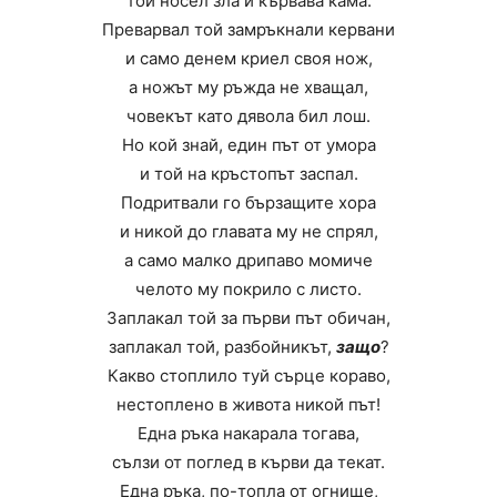
той носел зла и кървава кама.
Преварвал той замръкнали кервани
и само денем криел своя нож,
а ножът му ръжда не хващал,
човекът като дявола бил лош.
Но кой знай, един път от умора
и той на кръстопът заспал.
Подритвали го бързащите хора
и никой до главата му не спрял,
а само малко дрипаво момиче
челото му покрило с листо.
Заплакал той за първи път обичан,
заплакал той, разбойникът,
защо
?
Какво стоплило туй сърце кораво,
нестоплено в живота никой път!
Една ръка накарала тогава,
сълзи от поглед в кърви да текат.
Една ръка, по-топла от огнище,