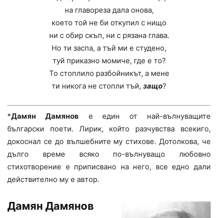
на главореза дала онова,
което той не би откупил с нищо
ни с обир скъп, ни с рязана глава.
Но ти заспа, а тъй ми е студено,
туй приказно момиче, где е то?
То стоплило разбойникът, а мене
ти никога не стопли тъй,
защо
?
*
Дамян Дамянов
е един от най-вълнуващите
български поети. Лирик, който разчувства всекиго,
докоснал се до вълшебните му стихове. Дотолкова, че
дълго време всяко по-вълнуващо любовно
стихотворение е приписвано на него, все едно дали
действително му е автор.
Дамян Дамянов