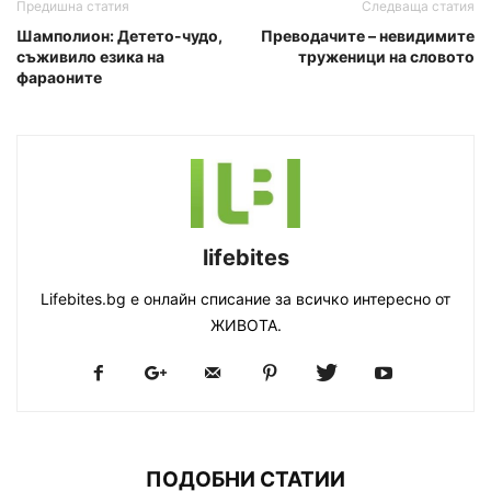
Предишна статия
Следваща статия
Шамполион: Детето-чудо,
Преводачите – невидимите
съживило езика на
труженици на словото
фараоните
lifebites
Lifebites.bg е онлайн списание за всичко интересно от
ЖИВОТА.
ПОДОБНИ СТАТИИ