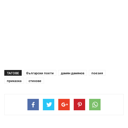
ТАГОВЕ
български поети
дамян дамянов
поезия
приказка
стихове