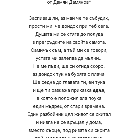
от Дамян Дамянов*
Заспиваш ли, аз май че те събудих,
прости ми, че дойдох при теб сега.
Душата ми се стяга до полуда
в прегръдките на свойта самота.
Самичък съм, а тъй ми се говори,
устата ми залепва да мълчи…
Не ме пъди, ще си отида скоро,
аз дойдох тук на бурята с плача.
Ще седна до главата ти, ей тука
и ще ти разкажа приказка
една
,
в която е положил зла поука
един мъдрец от стари времена.
Един разбойник цял живот се скитал
и нивга не се връщал у дома,
вместо сърце, под ризата си скрита