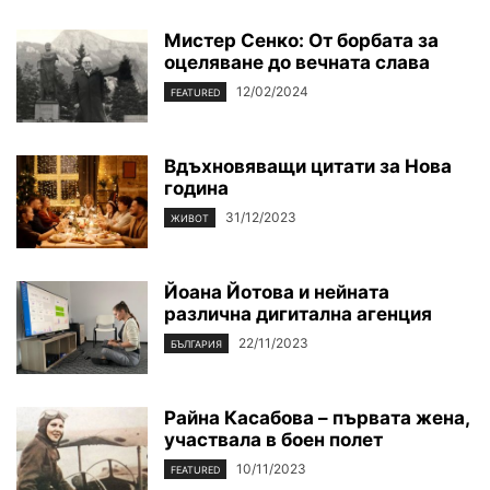
Мистер Сенко: От борбата за
оцеляване до вечната слава
12/02/2024
FEATURED
Вдъхновяващи цитати за Нова
година
31/12/2023
ЖИВОТ
Йоана Йотова и нейната
различна дигитална агенция
22/11/2023
БЪЛГАРИЯ
Райна Касабова – първата жена,
участвала в боен полет
10/11/2023
FEATURED