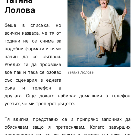
Лолова
беше в списъка, но
всички казваха, че тя от
години не се снима за
подобни формати и няма
начин да се съгласи.
Убедих ги да пробваме
все пак и така се озовах
Татяна Лолова
със сценария в едната
ръка и телефон в
другата. Още докато набирах домашния ú телефон
усетих, че ми треперят ръцете.
Тя вдигна, представих се и припряно започнах да
обяснявам защо я притеснявам. Когато завърших
пледоарията си, тя се засмя и учтиво ми каза, че