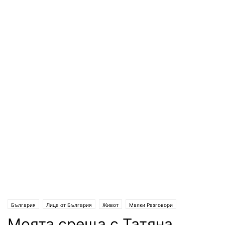
България
Лица от България
Живот
Малки Разговори
Моята среща с Татяна