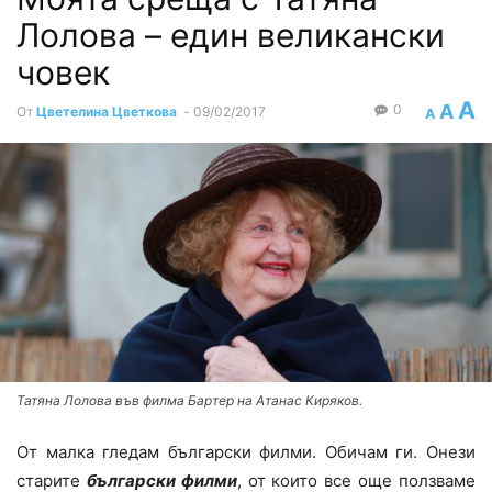
Лолова – един великански
човек
A
A
0
От
Цветелина Цветкова
-
09/02/2017
A
Татяна Лолова във филма Бартер на Атанас Киряков.
Oт малка гледам български филми. Обичам ги. Онези
старите
български филми
, от които все още ползваме