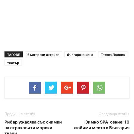
ТАГОВЕ
български актриси
българско кино
Татяна Лолова
театър
Предишна статия
Следваща статия
Рибар ужасява със снимки
Зимно SPA-сение: 10
на страховити морски
любими места в България
твари