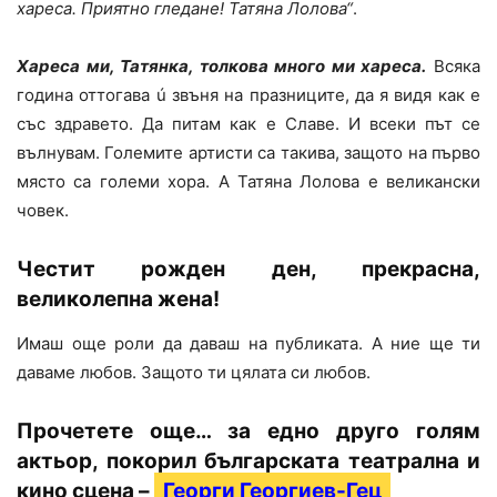
хареса. Приятно гледане! Татяна Лолова“
.
Хареса ми, Татянка, толкова много ми хареса.
Всяка
година оттогава ú звъня на празниците, да я видя как е
със здравето. Да питам как е Славе. И всеки път се
вълнувам. Големите артисти са такива, защото на първо
място са големи хора. А Татяна Лолова е великански
човек.
Честит рожден ден, прекрасна,
великолепна жена!
Имаш още роли да даваш на публиката. А ние ще ти
даваме любов. Защото ти цялата си любов.
Прочетете още… за едно друго голям
актьор, покорил българската театрална и
кино сцена –
Георги Георгиев-Гец