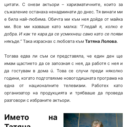
цитати. С онези актьори – харизматичните, които за
съжаление останаха ненадминати до днес. Тя винаги ми
е била най-любима. Обичта ми към нея дойде от майка
ми. Все ми казваше като малка:
“Гледай я, колко е
добра. И как те кара да се усмихнеш само като се появи
някъде.”
Така израснах с любовта към
Татяна Лолова
.
Тогава едва ли съм си представяла, че един ден ще
имам щастието да се запозная с нея, да работя с нея и
да гостувам в дома ú. Това се случи преди няколко
години, когато подготвяхме новогодишната програма на
една от националните телевизии. Работех като
организатор на продукцията и трябваше да проведа
разговори с избраните актьори.
Името на
Татяна