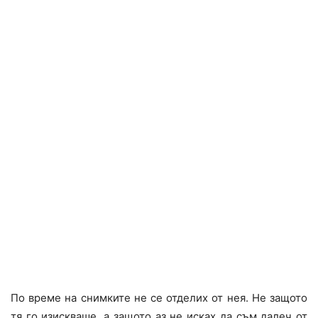
По време на снимките не се отделих от нея. Не защото
тя го изискваше, а защото аз не исках да съм далеч от