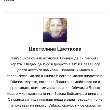
Цветелина Цветкова
Завършила съм психология. Обичам да си говоря с
хората. Гледам да търся доброто в тях и Слава Богу
доста често го намирам. Поработих малко в
телевизията, малко в киното и сега по малко пиарствам.
Обичам морето, котарака Джанго, семейството си и
приятелите, които ми дават всичко. Обичам и Депеш
Мод, и миризмата на книга. Затова бойкотирам киндъла.
От малка си пиша някакви неща в едни тетрадки, но не
ги показвах на никого. Събрах смелост и се оказа, че