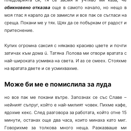
обикновено отказва
още в самото начало, но нещо в
моя глас я карало да се замисли и все пак се съгласи на
среща. Покани ме у тях. Щях да се побъркам от радост и
притеснение.
Купих огромна саксия с някакво красиво цвете и почти
затичах към дома ú. Татяна Лолова ми отвори вратата с
най-широката усмивка на света. И аз се смеех. Стояхме
на вратата двете и се усмихвахме.
Може би ме е помислила за луда
но все пак ме покани вътре. Запознах се със Славе –
нейният съпруг, който е най-милият човек. Пихме кафе,
ядохме кекс. След разговора за работата, който отне 15
минути, останах още два часа, които минаха като миг.
Говорихме за толкова много неща. Разказваше ми