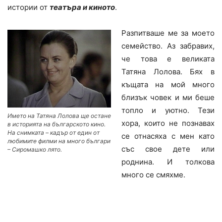
истории от
театъра и киното
.
Разпитваше ме за моето
семейство. Аз забравих,
че това е великата
Татяна Лолова. Бях в
къщата на мой много
близък човек и ми беше
топло и уютно. Тези
Името на Татяна Лолова ще остане
хора, които не познавах
в историята на българското кино.
На снимката – кадър от един от
се отнасяха с мен като
любимите филми на много българи
със свое дете или
– Сиромашко лято.
роднина. И толкова
много се смяхме.