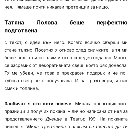
нея. Нямаше почти никакви претенции за нищо.
Татяна Лолова беше перфектно
подготвена
с текст, с идеи към него. Когато всичко свърши ми
стана тъжно. Посетих я отново след снимките, а тя ми
беше подготвила голям и скъп коледен подарък. Много
се засрамих от декоративната свещ, която бях донесла.
Тя ме убеди, че това е прекрасен подарък и че по-
хубава свещ не е получавала. И пак разговори, и пак
смях и топлина.
Заобичах я сто пъти повече.
Минаха новогодишните
празници и получих покана – лично написана от нея за
представлението
Дуенде
в Театър 199. На поканата
пишеше:
“Мила, Цветелина, надявам се пиесата да ти