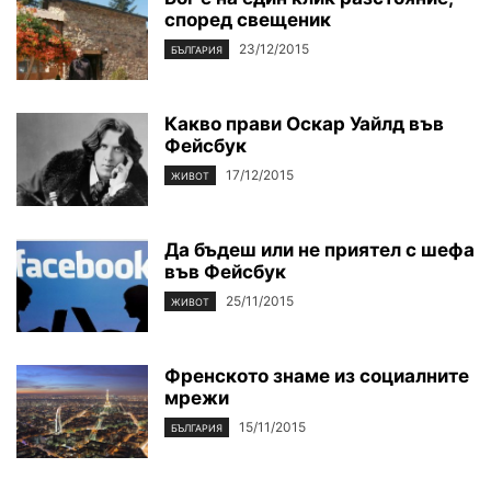
според свещеник
23/12/2015
БЪЛГАРИЯ
Какво прави Оскар Уайлд във
Фейсбук
17/12/2015
ЖИВОТ
Да бъдеш или не приятел с шефа
във Фейсбук
25/11/2015
ЖИВОТ
Френското знаме из социалните
мрежи
15/11/2015
БЪЛГАРИЯ