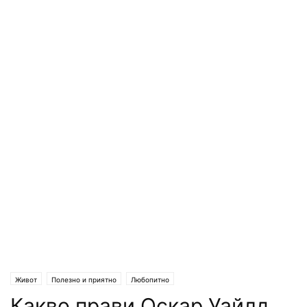
Живот
Полезно и приятно
Любопитно
Какво прави Оскар Уайлд