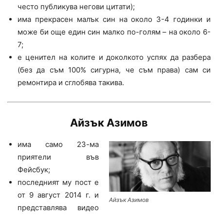
често публикува негови цитати);
има прекрасен малък син на около 3-4 годинки и
може би още един син малко по-голям – на около 6-
7;
е ценител на колите и доколкото успях да разбера
(без да съм 100% сигурна, че съм права) сам си
ремонтира и сглобява такива.
Айзък Азимов
има само 23-ма
приятели във
Фейсбук;
последният му пост е
от 9 август 2014 г. и
Айзък Азимов
представлява видео