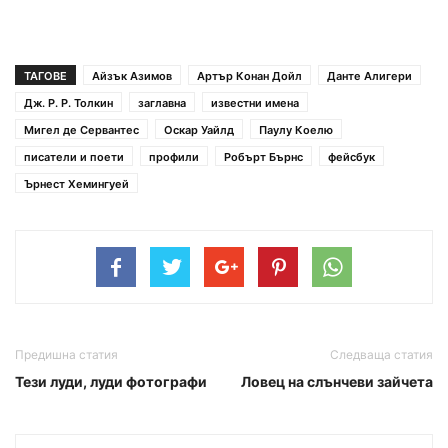
ТАГОВЕ
Айзък Азимов
Артър Конан Дойл
Данте Алигери
Дж. Р. Р. Толкин
заглавна
известни имена
Мигел де Сервантес
Оскар Уайлд
Паулу Коелю
писатели и поети
профили
Робърт Бърнс
фейсбук
Ърнест Хемингуей
Предишна статия
Следваща статия
Тези луди, луди фотографи
Ловец на слънчеви зайчета