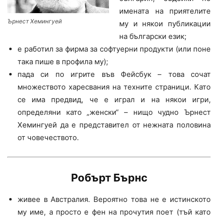
имената на приятелите
Ърнест Хемингуей
му и някои публикации
на български език;
е работил за фирма за софтуерни продукти (или поне
така пише в профила му);
пада си по игрите във Фейсбук – това сочат
множеството харесвания на техните страници. Като
се има предвид, че е играл и на някои игри,
определяни като „женски“ – нищо чудно Ърнест
Хемингуей да е представител от нежната половина
от човечеството.
Робърт Бърнс
живее в Австралия. Вероятно това не е истинското
му име, а просто е фен на прочутия поет (тъй като