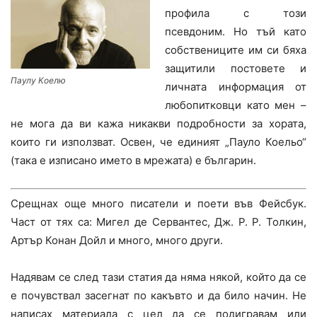
профила с този
псевдоним. Но тъй като
собствениците им си бяха
защитили постовете и
Паулу Коелю
личната информация от
любопитковци като мен –
не мога да ви кажа никакви подробности за хората,
които ги използват. Освен, че единият „Пауло Коельо“
(така е изписано името в мрежата) е българин.
Срещнах още много писатели и поети във Фейсбук.
Част от тях са: Мигел де Сервантес, Дж. Р. Р. Толкин,
Артър Конан Дойл и много, много други.
Надявам се след тази статия да няма някой, който да се
е почувствал засегнат по какъвто и да било начин. Не
написах материала с цел да се подигравам или