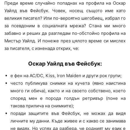
Преди време случайно попаднах на профила на Оскар
Уайлд във Фейсбук. Човек, носещ същото име като
великия писател? Или по-вероятно шегобиец, избрал го
за псевдоним в социалната мрежа? Стана ми много
забавно и реших да разгледам по-обстойно профила на
Мистър Уайлд. И понеже през цялото време си мислех
за писателя, с изненада открих, че:
Оскар Уайлд във Фейсбук:
е фен на AC/DC, Kiss, Iron Maiden и други рок групи;
често публикува снимки на кучета (явно наистина
много ги обича), както и на своето собствено, което
според мен е порода голдън ретривър (поне на
такова прилича на снимките);
поради защитите във Фейсбук, не можах да видя
личните му данни. Къде живее и с какво се занимава
не видях. Но успях да разбера, че родният му език е