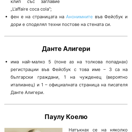
клип със заглавие
„L’affaire coca cola”;
фен е на страницата на
Анонимните
във Фейсбук и
дори е споделял техни постове на стената си.
Данте Алигери
има най-малко 5 (поне аз на толкова попаднах)
регистрации във Фейсбук с това име – 3 са на
български граждани, 1 на чужденец (вероятно
италианец) и 1 – официалната страница на писателя
Данте Алигери.
Паулу Коелю
Натъкнах се на няколко