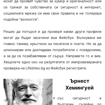
искат да проявят чувство за хумор и оригиналност или
се грижат за собствената си сигурност в интернет,
социалната мрежа си има свои правила и не толерира
подобни “волности”.
Реших да потърся и да проверя какви други профили
могат да бъдат засечени във Фейсбук. Вълнуваха ме
главно такива, кръстени на писатели и поети. Не за да
шпионирам или докладвам потребители с псевдоними,
а за да се позабавлявам от сърце. Направете го и вие.
Хвърлете едно око на резултатите от импровизираната
проверка на Lifebites.bg из Фейсбук регистрите.
Ърнест
Хемингуей
със сигурност е
българин, съдейки по