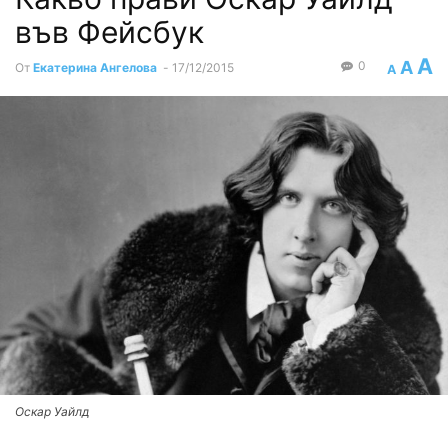
във Фейсбук
A
A
0
От
Екатерина Ангелова
-
17/12/2015
A
Оскар Уайлд