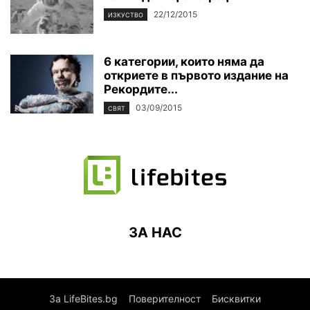
22/12/2015
ИЗКУСТВО
6 категории, които няма да
откриете в първото издание на
Рекордите...
03/09/2015
СВЯТ
ЗА НАС
За LifeBites.bg
Поверителност
Бисквитки