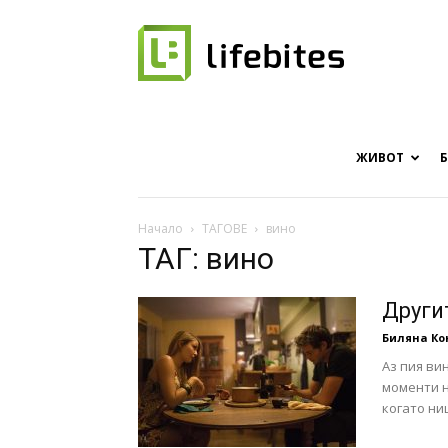
Онлайн
списание
ЖИВОТ
Начало
ТАГОВЕ
вино
ТАГ: вино
за
Други
Биляна К
Аз пия ви
хапки
моменти н
когато ни