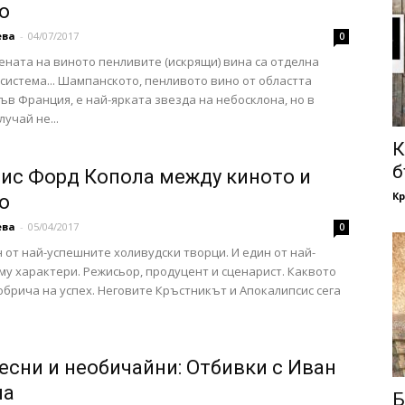
о
ева
-
04/07/2017
0
ената на виното пенливите (искрящи) вина са отделна
система... Шампанското, пенливото вино от областта
в Франция, е най-ярката звезда на небосклона, но в
учай не...
К
б
ис Форд Копола между киното и
Кр
о
ева
-
05/04/2017
0
н от най-успешните холивудски творци. И един от най-
му характери. Режисьор, продуцент и сценарист. Каквото
 обрича на успех. Неговите Кръстникът и Апокалипсис сега
есни и необичайни: Отбивки с Иван
на
Б