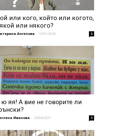
ой или кого, който или когото,
якой или някого?
катерина Ангелова
-
13/01/2020
6
 ю яя! А вие не говорите ли
рънски?
иглена Иванова
-
26/04/2021
0