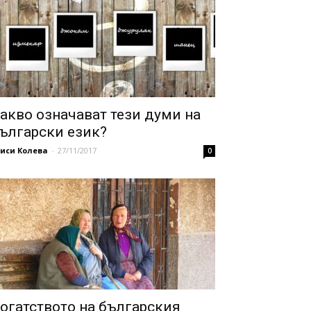
акво означават тези думи на
ългарски език?
иси Колева
-
27/11/2017
0
огатството на българския