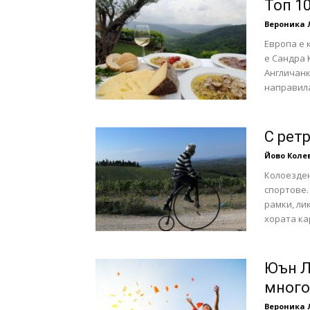
Топ 1
Вероника 
Европа е 
е Сандра 
Англичанк
направила
С рет
Йово Коле
Колоезден
спортове.
рамки, ли
хората ка
Юън Л
много
Вероника 