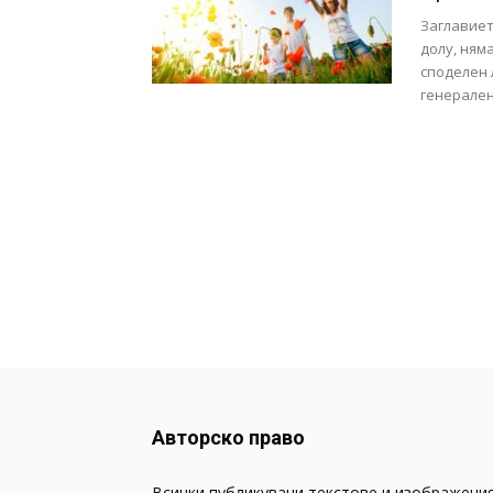
Заглавиет
долу, ням
споделен 
генерален.
Авторско право
Всички публикувани текстове и изображения