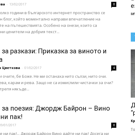
ева
-
13/02/2017
0
е
олко години в българското интернет пространство се
li
н блог, който моментално направи впечатление на
е на пътешествията. Особено на онези, които са
ни ценители на добрия текст...
 за разкази: Приказка за виното и
а
а Цветкова
-
01/02/2017
4
и очите, бе Боже. Не ми останаха нито сълзи, нито очи.
ева, карам и рева. Защо не са измислили чистачки за очи?
трепя някъде...
Д
 за поезия: Джордж Байрон – Вино
“
ни пак!
Кр
19/01/2017
0
То
е ни пак!... Джордж Байрон Вино дайте ни пак! Досега ни