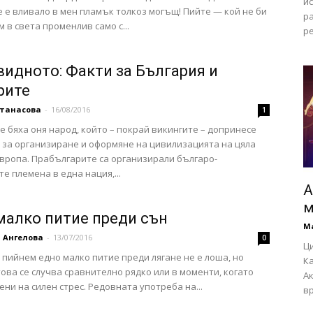
и
 е вливало в мен пламък толкоз могъщ! Пийте — кой не би
ра
м в света променлив само с...
ре
видното: Факти за България и
рите
Атанасова
-
16/08/2016
1
е бяха оня народ, който – покрай викингите – допринесе
 за организиране и оформяне на цивилизацията на цяла
вропа. Прабългарите са организирали българо-
те племена в една нация,...
А
м
малко питие преди сън
М
 Ангелова
-
13/07/2016
0
Ц
 пийнем едно малко питие преди лягане не е лоша, но
Ка
това се случва сравнително рядко или в моменти, когато
Ак
ени на силен стрес. Редовната употреба на...
вр