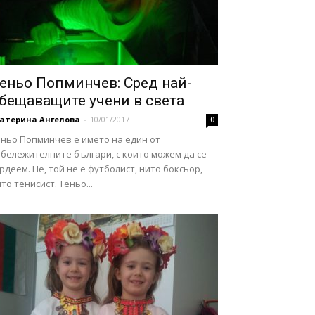
еньо Попминчев: Сред най-
бещаващите учени в света
катерина Ангелова
-
10/01/2017
0
еньо Попминчев е името на един от
бележителните българи, с които можем да се
рдеем. Не, той не е футболист, нито боксьор,
то тенисист. Теньо...