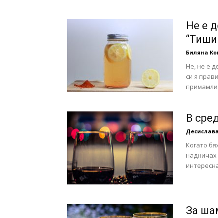
с
Не е 
“Тиши
Биляна К
вкус
Не, не е 
си я прав
примамлив
на
В сре
Десислава
Когато бя
надничах 
интересна
живот
За ша