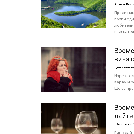
Криси Кол
Преди няк
появи еди
любителит
взискател
Време
винат
Цветелин
Изревах с
Карам и р
Ще се пре
Време
дайте 
lifebites
-
Вино дайт