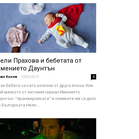
ели Прахова и бебетата от
мението Даунтън
во Колев
-
03/02/2015
0
зи бебета са като излезли от друга епоха. Или
ай-малкото от хитовия сериал Имението
аунтън. "Аранжировката" и снимките им са дело
 българката Нели...