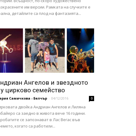
стории. Всъщност, по-скоро художествено
зкрасените им версии. Рамката на случките е
ална, детайлите са плод на фантазията...
ндриан Ангелов и звездното
у цирково семейство
ария Самичкова - Белчър
-
04/12/2016
0
ирковата двойка Андриан Ангелов и Лиляна
байеро са заедно в живота вече 16 години.
робатите се запознават в Лас Вегас във
емето, когато са работили...