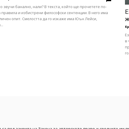
о звучи банално, нали? В текста, който ще прочетете по-
Е
а правила и избистрени философски сентенции. В него има
ж
личен опит. Смелостта да го изкаже има Юън Лейси,
..
Кр
Е
в
п
го
 са под закрила на Закона за авторското право и сродните им п