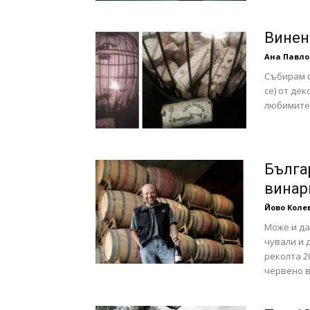
Винен
Ана Павло
Събирам с
се) от дек
любимите с
Бълга
винар
Йово Коле
Може и да
чували и 
реколта 2
червено ви