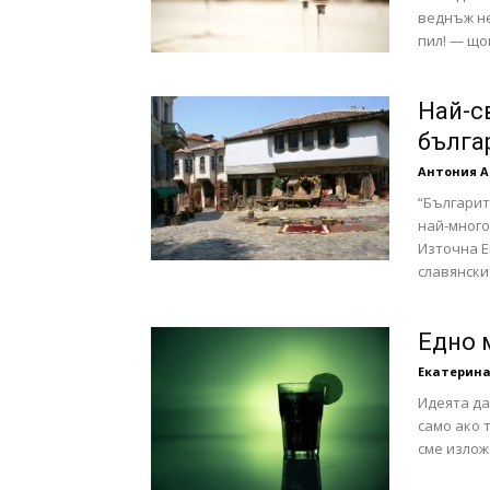
веднъж не
пил! — що
Най-с
бълга
Антония 
“Българит
най-много
Източна Е
славянски
Едно 
Екатерина
Идеята да
само ако 
сме излож