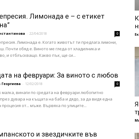
депресия. Лимонада е – с етикет
К
на”
н
онстантинова
-
22/04/2018
0
Е
депресия. Лимонада е. Когато животът ти предлага лимони,
иш. Почти обяд е. Виното ме гледа от хладилника и
о, и отблъскващо. Какво пък, ще си...
дата на февруари: За виното с любов
 Георгиева
-
12/02/2018
0
х малка, винаги по средата на февруари любопитно
през дувара на къщата на баба и дядо, за да видя една
Я
 процесия от... мъже. Вървяха по улиците...
т
М
мпанското и звездичките във