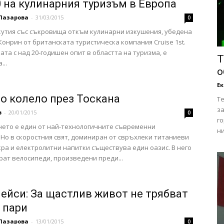
0 на кулинарния туризъм в Европа
Лазарова
-
31/03/2015
0
кутия със съкровища откъм кулинарни изкушения, убедена
Конрин от британската туристическа компания Cruise 1st.
ата с над 20-годишен опит в областта на туризма, е
Т
...
о
Е
ро колело през Тоскана
Т
за
в
-
20/01/2015
0
го
ето е един от най-технологичните съвременни
ни
 Но в скоростния свят, доминиран от свръхлеки титаниеви
кра и електролитни напитки съществува един оазис. В него
рат велосипеди, произведени преди...
ейси: За щастлив живот не трябват
 пари
Лазарова
-
13/01/2015
0