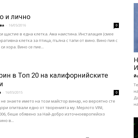
о и лично
ва
-
16/05/2016
0
и щастие в една клетка. Ама наистина. Инсталация (смее
оративна клетка за птица, пълна с тапи от вино. Вино пия с
и хора. Вино се пие...
Н
И
рин в Топ 20 на калифорнийските
Йо
и
Те
н
в
-
16/05/2015
0
Д
 не знаете името на този майстор винар, но вероятно сте
на
дори опитвали едно от творенията му. Мерлото VINI,
006, беше обявено за Най-добро източноевропейско
но в...