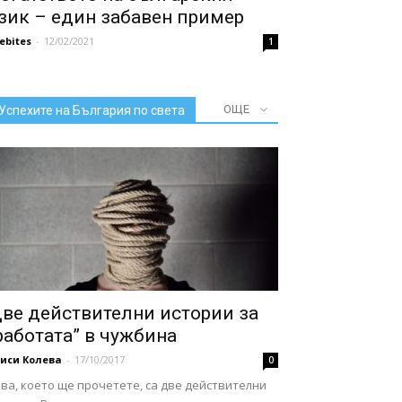
зик – един забавен пример
febites
-
12/02/2021
1
ОЩЕ
Успехите на България по света
ве действителни истории за
работата” в чужбина
иси Колева
-
17/10/2017
0
ва, което ще прочетете, са две действителни