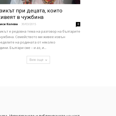
зикът при децата, които
ивеят в чужбина
иси Колева
-
30/03/2015
0
зикът е редовна тема на разговор на българите
 чужбина. Семейството ми живее извън
ределите на родината от няколко
дини. Българи сме – и аз, и...
Виж още
рава. Използването и публикуването на част