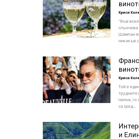
винот
Криси Кол
"Във всел
слънчева 
Шампан въ
никакъв сл
Франс
винот
Криси Кол
Той е еди
трудните 
пипне, го
са сред...
Интер
и Ели