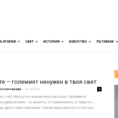
БЪЛГАРИЯ
СВЯТ
ИСТОРИЯ
ИЗКУСТВО
ПЪТУВАНЕ
те – големият ненужен в твоя свят
онстантинова
-
02/12/2018
0
но с теб. Мисълта е изключила напълно. Любимите
а удоволствие – от виното, от компанията, от живота –
що друго няма значение. Заключваш вратата отвътре,...