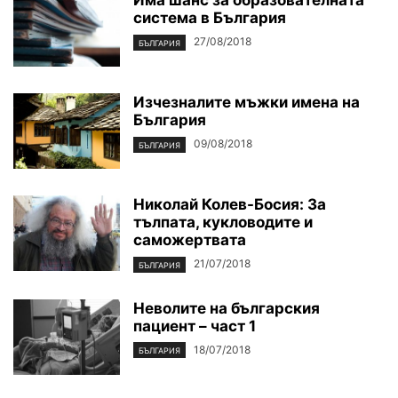
Има шанс за образователната
система в България
27/08/2018
БЪЛГАРИЯ
Изчезналите мъжки имена на
България
09/08/2018
БЪЛГАРИЯ
Николай Колев-Босия: За
тълпата, кукловодите и
саможертвата
21/07/2018
БЪЛГАРИЯ
Неволите на българския
пациент – част 1
18/07/2018
БЪЛГАРИЯ