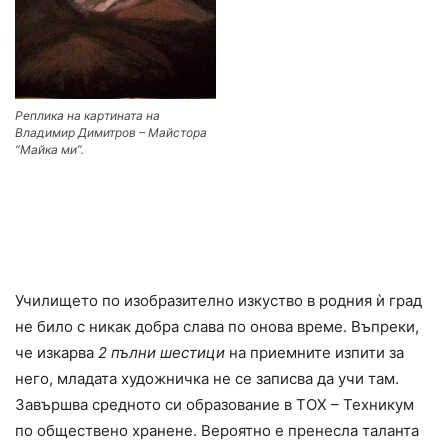
Реплика на картината на
Владимир Димитров – Майстора
“Майка ми”.
Училището по изобразително изкуство в родния ѝ град
не било с никак добра слава по онова време. Въпреки,
че изкарва
2 пълни шестици
на приемните изпити за
него, младата художничка не се записва да учи там.
Завършва средното си образование в ТОХ – Техникум
по обществено хранене. Вероятно е пренесла таланта