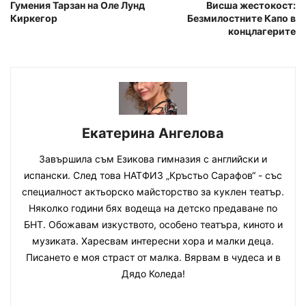
Гумения Тарзан на Оле Лунд
Висша жестокост:
Киркегор
Безмилостните Капо в
концлагерите
Екатерина Ангелова
Завършила съм Езикова гимназия с английски и
испански. След това НАТФИЗ „Кръстьо Сарафов“ - със
специалност актьорско майсторство за куклен театър.
Няколко години бях водеща на детско предаване по
БНТ. Обожавам изкуството, особено театъра, киното и
музиката. Харесвам интересни хора и малки деца.
Писането е моя страст от малка. Вярвам в чудеса и в
Дядо Коледа!