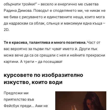
обърнати тройки!”
– весело и енергично ме съветва
Радина Димова. Поводът е споделянето ми, че никак не
ме бива с рисуването и единствените неща, които мога
да надраскам са облак, слънце и максимум една къща –
2D.
Тя е красива, талантлива и много позитивна.
Част от
вас вероятно за първи път чуват името ѝ. Други пък
може вече да са се срещали с нея и нейните прекрасни
картини. А трети – да посещават
курсовете по изобразително
изкуство, които води
Предложи ми
приятелство във
Фейсбук преди… Ами не