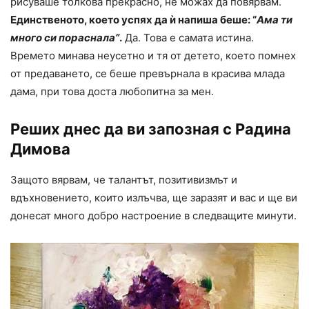
рисуваше толкова прекрасно, не можах да повярвам.
Единственото, което успях да ѝ напиша беше: “
Ама ти
много си пораснала”
.
Да. Това е самата истина.
Времето минава неусетно и тя от детето, което помнех
от предаването, се беше превърнала в красива млада
дама, при това доста любопитна за мен.
Реших днес да ви запозная с Радина
Димова
Защото вярвам, че талантът, позитивизмът и
вдъхновението, които излъчва, ще заразят и вас и ще ви
донесат много добро настроение в следващите минути.