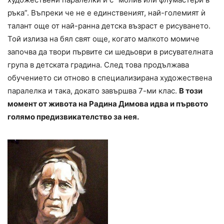
ръка”. Въпреки че не е единственият, най-големият ѝ
талант още от най-ранна детска възраст е рисуването.
Той излиза на бял свят още, когато малкото момиче
започва да твори първите си шедьоври в рисувателната
група в детската градина. След това продължава
обучението си отново в специализирана художествена
паралелка и така, докато завършва 7-ми клас.
В този
момент от живота на Радина Димова идва и първото
голямо предизвикателство за нея.