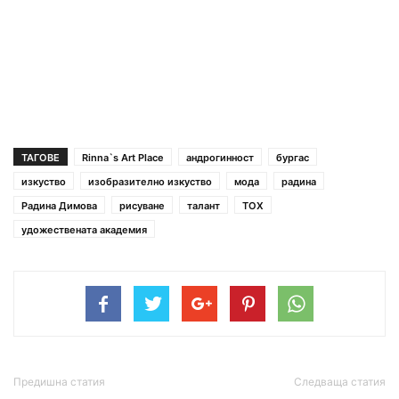
ТАГОВЕ
Rinna`s Art Place
андрогинност
бургас
изкуство
изобразително изкуство
мода
радина
Радина Димова
рисуване
талант
ТОХ
удожествената академия
Предишна статия
Следваща статия