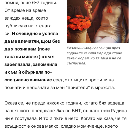
помня, вече 6-7 години.
От време на време
виждах неща, които
публикува на стената
си.
И очевидно е успяла
да ме впечатли, щом без
Различни модни агенции през
да я познавам (поне
годините канили Ради да стане
така си мислех) съм я
техен модел, но тя така и не се
съгласила.
забелязала, запомнила
и съм ѝ обърнала по-
специално внимание
сред стотиците профили на
познати и непознати за мен “приятели” в мрежата.
Оказа се, че преди няколко години, когато бях водеща
на детското предаване
Яко
по БНТ, същата тази Радина
ни е гостувала. И то 2 пъти в него. Когато ми каза, че тя
всъщност е онова малко, сладко момиченце, което