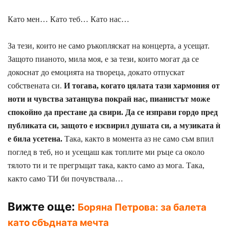
Като мен… Като теб… Като нас…
За тези, които не само ръкопляскат на концерта, а усещат.
Защото пианото, мила моя, е за тези, които могат да се
докоснат до емоцията на твореца, докато отпускат
собствената си.
И тогава, когато цялата тази хармония от
ноти и чувства затанцува покрай нас, пиaнистът може
спокойно да престане да свири. Да се изправи гордо пред
публиката си, защото е изсвирил душата си, а музиката ѝ
е била усетена.
Така, както в момента аз не само съм впил
поглед в теб, но и усещаш как топлите ми ръце са около
тялото ти и те прегръщат така, както само аз мога. Така,
както само ТИ би почувствала…
Вижте още:
Боряна Петрова: за балета
като сбъдната мечта