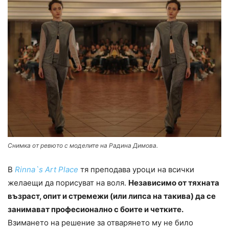
Снимка от ревюто с моделите на Радина Димова.
В
Rinna`
s
Art
Place
тя преподава уроци на всички
желаещи да порисуват на воля.
Независимо от тяхната
възраст, опит и стремежи (или липса на такива) да се
занимават професионалнo с боите и четките.
Взимането на решение за отварянето му не било