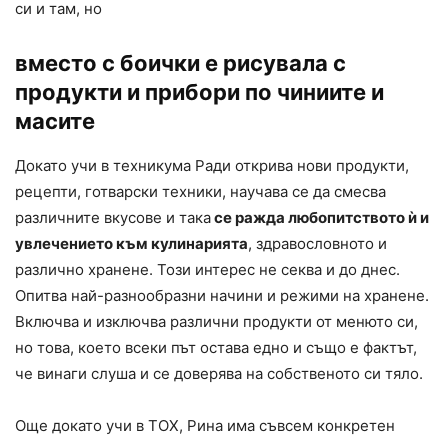
си и там, но
вместо с боички е рисувала с
продукти и прибори по чиниите и
масите
Докато учи в техникума Ради открива нови продукти,
рецепти, готварски техники, научава се да смесва
различните вкусове и така
се ражда любопитството ѝ и
увлечението към кулинарията
, здравословното и
различно хранене. Този интерес не секва и до днес.
Опитва най-разнообразни начини и режими на хранене.
Включва и изключва различни продукти от менюто си,
но това, което всеки път остава едно и също е фактът,
че винаги слуша и се доверява на собственото си тяло.
Още докато учи в ТОХ, Рина има съвсем конкретен