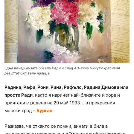
Една вечер музата обзела Ради и след 40-тина минути красивия
резултат бил вече налице.
Радина, Рафи, Рони, Рина, Рафълс, Радина Димова или
просто Ради
, както я наричат най-близките ѝ хора и
приятели е родена на 29 май 1993 г. в прекрасния
морски град –
Бургас
.
Разказва, че откакто се помни, винаги е била в
художествени паралелки и с “молив или флумастери в