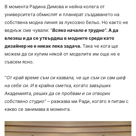
В момента Радина Димова и нейна колега от
университета обмислят и планират създаването на
собствена модна линия за луксозно бельо. Но както не
веднъж сме чували: “
Всяко начало е трудно”
.
А
да
влезеш и да се утвърдиш в модните среди като
дизайнер не е никак лека задача.
Така че кога ще
можем да си купим някой от моделите им още не е
съвсем ясно.
“
От край време съм си казвала, че ще съм си сам шеф
на себе си. И в крайна сметка, когато завърших
Академията, реших да се пробвам и си отворих
собствено студио”
– разказва ми Ради, когато я питам с
какво се занимава в момента.