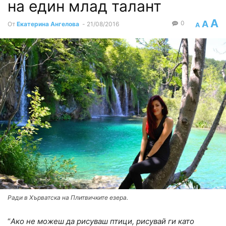
на един млад талант
A
A
0
От
Екатерина Ангелова
-
21/08/2016
A
Ради в Хърватска на Плитвичките езера.
“
Ако не можеш да рисуваш птици, рисувай ги като