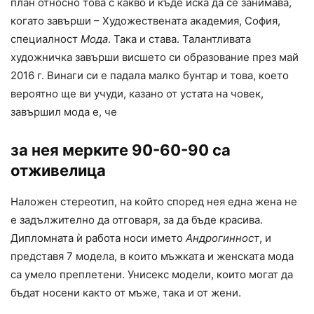
план относно това с какво и къде иска да се занимава,
когато завърши – Художествената академия, София,
специалност
Мода
. Така и става. Талантливата
художничка завърши висшето си образование през май
2016 г. Винаги си е падала малко бунтар и това, което
вероятно ще ви учуди, казано от устата на човек,
завършил мода е, че
за нея мерките 90-60-90 са
отживелица
Наложен стереотип, на който според нея една жена не
е задължително да отговаря, за да бъде красива.
Дипломната ѝ работа носи името
Андрогинност
, и
представя 7 модела, в които мъжката и женската мода
са умело преплетени. Унисекс модели, които могат да
бъдат носени както от мъже, така и от жени.