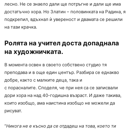
лесно. Не се знаело дали ще потръгне и дали ще има
достатъчно хора. Но Златин – половинката на Радина, я
подкрепил, вдъхнал ѝ увереност и двамата се решили
на тази крачка.
Ролята на учител доста допаднала
на художничката.
В момента освен в своето собствено студио тя
преподава и в още един център. Разбира се еднакво
добре, както с малките деца, така и
с порасналите. Споделя, че при нея са се записвали
дори хора на над 40-годишна възраст. И даже такива,
които изобщо, ама наистина изобщо не можели да
рисуват.
“
Никога не е късно да се отдадеш на това, което ти