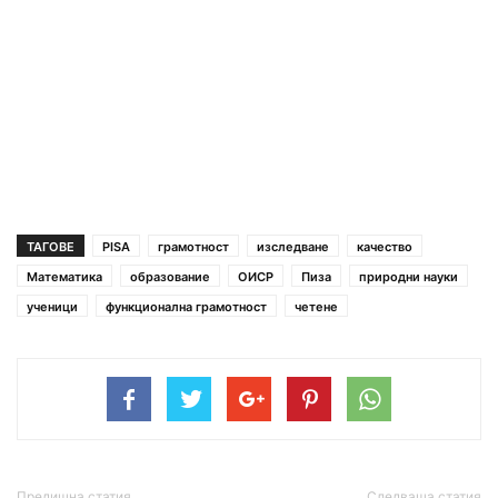
ТАГОВЕ
PISA
грамотност
изследване
качество
Математика
образование
ОИСР
Пиза
природни науки
ученици
функционална грамотност
четене
Предишна статия
Следваща статия