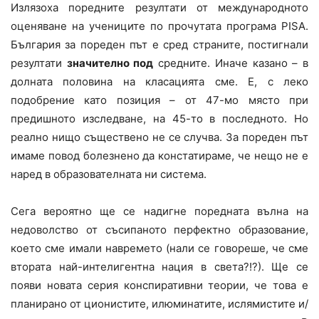
Излязоха поредните резултати от международното
оценяване на учениците по прочутата програма PISA.
България за пореден път е сред страните, постигнали
резултати
значително под
средните. Иначе казано – в
долната половина на класацията сме. Е, с леко
подобрение като позиция – от 47-мо място при
предишното изследване, на 45-то в последното. Но
реално нищо съществено не се случва. За пореден път
имаме повод болезнено да констатираме, че нещо не е
наред в образователната ни система.
Сега вероятно ще се надигне поредната вълна на
недоволство от съсипаното перфектно образование,
което сме имали навремето (нали се говореше, че сме
втората най-интелигентна нация в света?!?). Ще се
появи новата серия конспиративни теории, че това е
планирано от ционистите, илюминатите, ислямистите и/