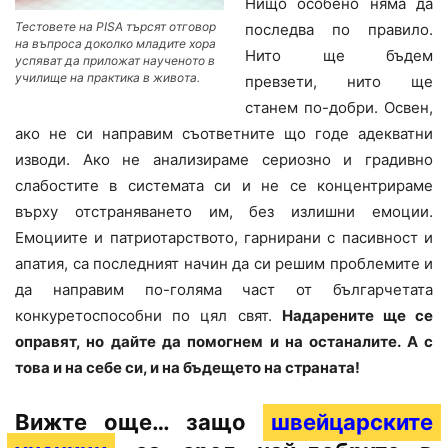
Нищо особено няма да
Тестовете на PISA търсят отговор
последва по правило.
на въпроса доколко младите хора
Нито ще бъдем
успяват да приложат наученото в
училище на практика в живота.
превзети, нито ще
станем по-добри. Освен,
ако не си направим съответните що годе адекватни
изводи. Ако не анализираме сериозно и градивно
слабостите в системата си и не се концентрираме
върху отстраняването им, без излишни емоции.
Емоциите и патриотарството, гарнирани с пасивност и
апатия, са последният начин да си решим проблемите и
да направим по-голяма част от българчетата
конкуретоспособни по цял свят.
Надарените ще се
оправят, но дайте да помогнем и на останалите. А с
това и на себе си, и на бъдещето на страната!
Вижте още… защо
швейцарските