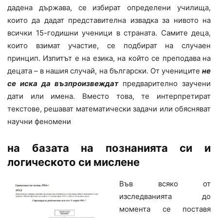
дадена държава, се избират определени училища,
които да дадат представителна извадка за нивото на
всички 15-годишни ученици в страната. Самите деца,
които взимат участие, се подбират на случаен
принцип. Изпитът е на езика, на който се преподава
на
децата – в нашия случай, на български. От учениците
не
се иска да възпроизвеждат
предварително заучени
дати или имена. Вместо това, те интерпретират
текстове, решават математически задачи или обясняват
научни феномени
на базата на познанията си и
логическото си мислене
Във всяко от
изследванията до
момента се поставя