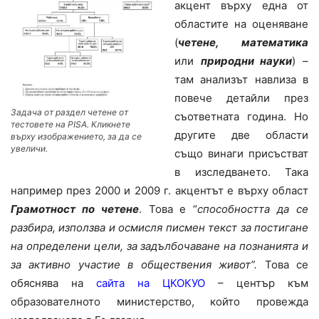
акцент върху една от
областите на оценяване
(
четене, математика
или
природни науки
) –
там анализът навлиза в
повече детайли през
Задача от раздел четене от
съответната година. Но
тестовете на PISA. Кликнете
другите две области
върху изображението, за да се
увеличи.
също винаги присъстват
в изследването. Така
например през 2000 и 2009 г. акцентът е върху област
Грамотност по четене
. Това е “
способността да се
разбира, използва и осмисля писмен текст за постигане
на определени цели, за задълбочаване на познанията и
за активно участие в обществения живот”.
Това се
обяснява на
сайта на ЦКОКУО
– център към
образователното министерство, който провежда