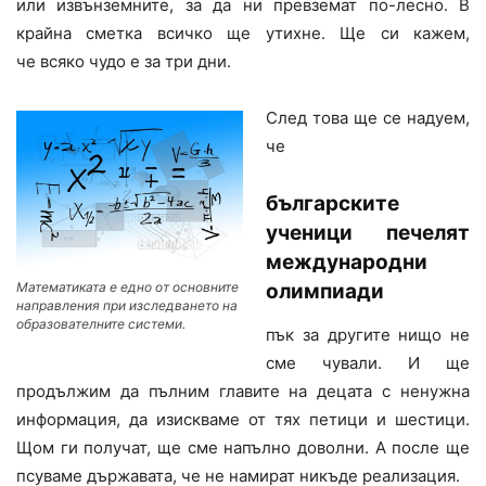
или извънземните, за да ни превземат по-лесно. В
крайна сметка всичко ще утихне. Ще си кажем,
че всяко чудо е за три дни.
След това ще се надуем,
че
българските
ученици печелят
международни
олимпиади
Математиката е едно от основните
направления при изследването на
образователните системи.
пък за другите нищо не
сме чували. И ще
продължим да пълним главите на децата с ненужна
информация, да изискваме от тях петици и шестици.
Щом ги получат, ще сме напълно доволни. А после ще
псуваме държавата, че не намират никъде реализация.