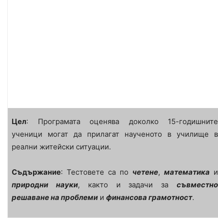
Цел
: Програмата оценява доколко 15-годишните
ученици могат да прилагат наученото в училище в
реални житейски ситуации.
Съдържание
: Тестовете са по
четене
,
математика
и
природни науки
, както и задачи за
съвместн
решаване на проблеми
и
финансова грамотност
.