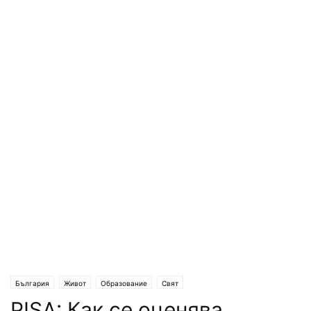
България
Живот
Образование
Свят
PISA: Как се оценява