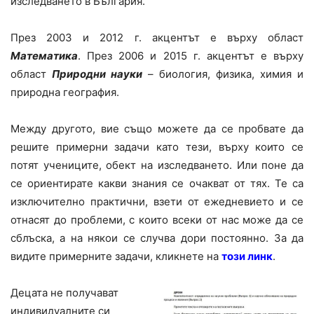
изследването в България.
През 2003 и 2012 г. акцентът е върху област
Математика
. През 2006 и 2015 г. акцентът е върху
област
Природни науки
– биология, физика, химия и
природна география.
Между другото, вие също можете да се пробвате да
решите примерни задачи като тези, върху които се
потят учениците, обект на изследването. Или поне да
се ориентирате какви знания се очакват от тях. Те са
изключително практични, взети от ежедневието и се
отнасят до проблеми, с които всеки от нас може да се
сблъска, а на някои се случва дори постоянно. За да
видите примерните задачи, кликнете на
този линк
.
Децата не получават
индивидуалните си