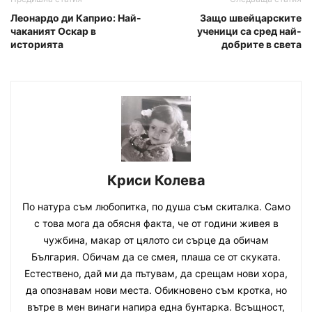
Леонардо ди Каприо: Най-
Защо швейцарските
чаканият Оскар в
ученици са сред най-
историята
добрите в света
Криси Колева
По натура съм любопитка, по душа съм скиталка. Само
с това мога да обясня факта, че от години живея в
чужбина, макар от цялото си сърце да обичам
България. Обичам да се смея, плаша се от скуката.
Естествено, дай ми да пътувам, да срещам нови хора,
да опознавам нови места. Обикновено съм кротка, но
вътре в мен винаги напира една бунтарка. Всъщност,