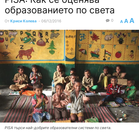
образованието по света
A
A
0
От
Криси Колева
-
06/12/2016
A
PISA търси най-добрите образователни системи по света.