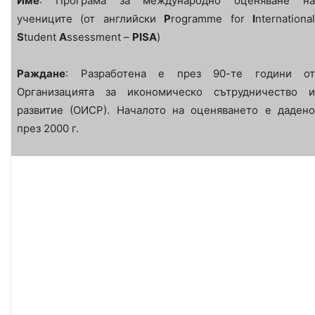
Име
: Програма за международно оценяване на
учениците (от английски
P
rogramme for
I
nternationa
S
tudent
A
ssessment –
PISA
)
Раждане
: Разработена е през 90-те години от
Организацията за икономическо сътрудничество и
развитие (ОИСР). Началото на оценяването е дадено
през 2000 г.