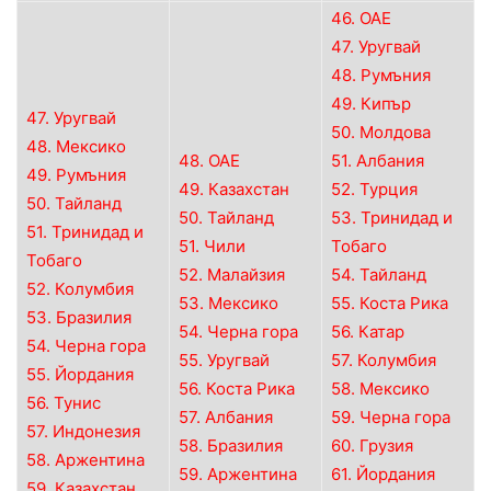
46. ОАЕ
47. Уругвай
48. Румъния
49. Кипър
47. Уругвай
50. Молдова
48. Мексико
48. ОАЕ
51. Албания
49. Румъния
49. Казахстан
52. Турция
50. Тайланд
50. Тайланд
53. Тринидад и
51. Тринидад и
51. Чили
Тобаго
Тобаго
52. Малайзия
54. Тайланд
52. Колумбия
53. Мексико
55. Коста Рика
53. Бразилия
54. Черна гора
56. Катар
54. Черна гора
55. Уругвай
57. Колумбия
55. Йордания
56. Коста Рика
58. Мексико
56. Тунис
57. Албания
59. Черна гора
57. Индонезия
58. Бразилия
60. Грузия
58. Аржентина
59. Аржентина
61. Йордания
59. Казахстан