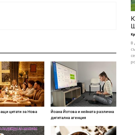
К
Ш
Кр
В
с
с
ро
ащи цитати за Нова
Йоана Йотова и нейната различна
дигитална агенция