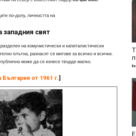
ите по-долу, личността на
а западния свят
е разделен на комунистически и капиталистически
Т
елно плътна, разнасят се митове за всичко и всички.
п
 публично може да се изнесе твърде малко.
Е
 България от 1961 г.
]
Е