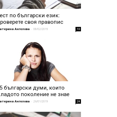
ест по български език:
роверете своя правопис
катерина Ангелова
-
08/02/2019
10
5 български думи, които
ладото поколение не знае
катерина Ангелова
-
26/01/2019
24