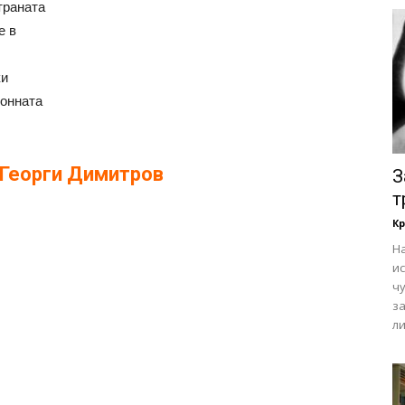
траната
е в
ки
ионната
 Георги Димитров
З
т
Кр
Н
ис
ч
з
ли