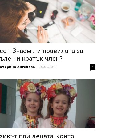
ест: Знаем ли правилата за
ълен и кратък член?
катерина Ангелова
-
20/05/2019
1
зикът при децата, които