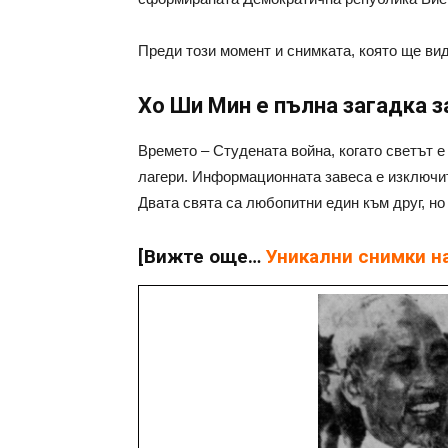
Преди този момент и снимката, която ще вид
Хо Ши Мин е пълна загадка з
Времето – Студената война, когато светът 
лагери. Информационната завеса е изключит
Двата свята са любопитни един към друг, но
[Вижте още…
Уникални снимки на