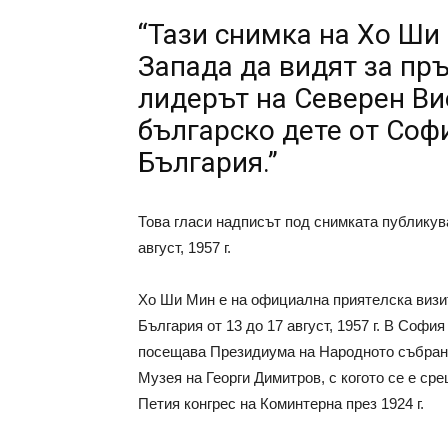
“Тази снимка на Хо Ши
Запада да видят за пр
лидерът на Северен Вие
българско дете от Софи
България.”
Това гласи надписът под снимката публикув
август, 1957 г.
Хо Ши Мин е на официална приятелска визи
България от 13 до 17 август, 1957 г. В София
посещава Президиума на Народното събран
Музея на Георги Димитров, с когото се е ср
Петия конгрес на Коминтерна през 1924 г.