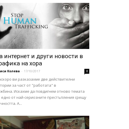
а интернет и други новости в
рафика на хора
иси Колева
-
17/10/2017
0
аскоро ви разказахме две действителни
тории за част от "работата" в
ужбина. Искахме да повдигнем отново темата
а едно от най-сериозните престъпления срещу
чността. А...