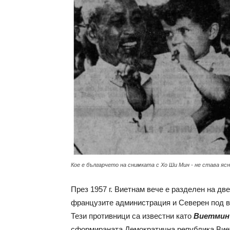
с
вкус
на
Кое е българчето на снимката с Хо Ши Мин - не става ясно
живот
През 1957 г. Виетнам вече е разделен на дв
французите администрация и Северен под в
Тези противници са известни като
Виетмин
сформираната Демократична република Виет