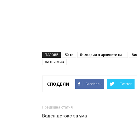
ТАГОВЕ
50-те
България в архивите на...
Ви
Хо Ши Мин
СПОДЕЛИ
Facebook
Twitter
Предишна статия
Воден детокс за ума