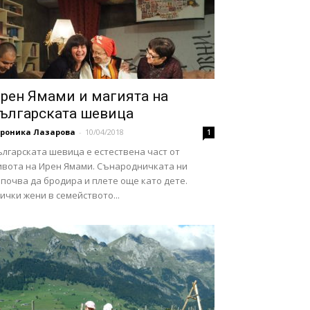
рен Ямами и магията на
ългарската шевица
ероника Лазарова
-
10/04/2018
1
ългарската шевица е естествена част от
ивота на Ирен Ямами. Сънародничката ни
почва да бродира и плете още като дете.
ички жени в семейството...