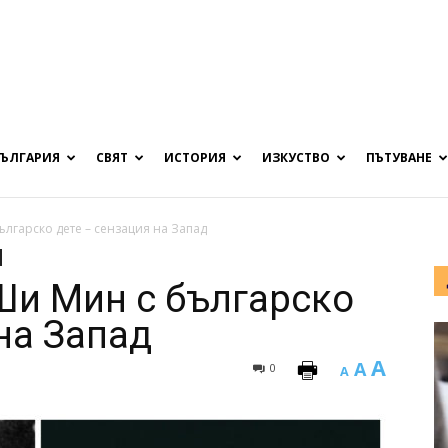
БЪЛГАРИЯ
СВЯТ
ИСТОРИЯ
ИЗКУСТВО
ПЪТУВАНЕ
лгарско дете – сензация на Запад
Ши Мин с българско
на Запад
A
A
0
A