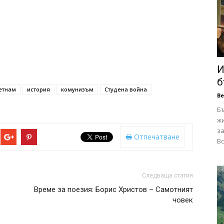
И
б
етнам
история
комунизъм
Студена война
В
Б
ж
за
Отпечатване
Вс
Следваща статия
Време за поезия: Борис Христов – Самотният
човек