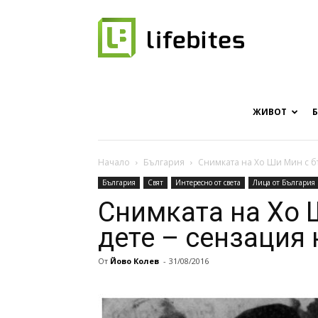
Онлайн
списание
ЖИВОТ
Начало
България
Снимката на Хо Ши Мин с бъ
България
Свят
Интересно от света
Лица от България
за
Снимката на Хо 
дете – сензация 
От
Йово Колев
-
31/08/2016
хапки