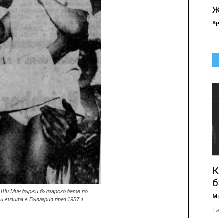
ж
Кр
К
б
 Ши Мин държи българско дете по
М
 визита в България през 1957 г.
Та