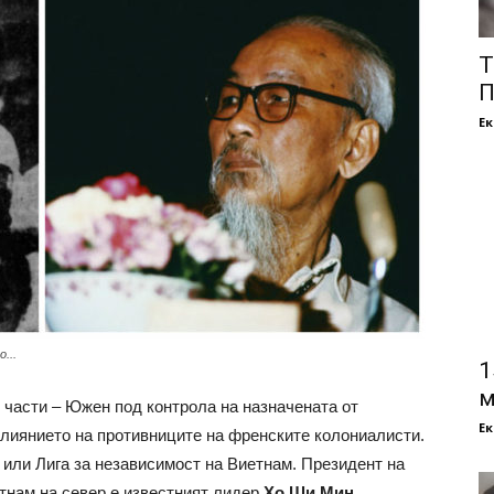
Т
П
Е
...
1
м
е части – Южен под контрола на назначената от
Е
лиянието на противниците на френските колониалисти.
или Лига за независимост на Виетнам. Президент на
нам на север е известният лидер
Хо Ши Мин
.