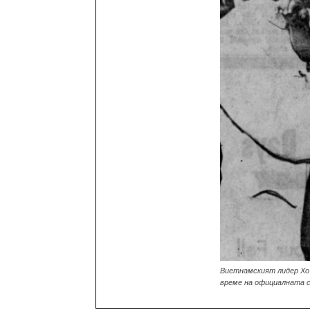
Виетнамският лидер Хо
време на официалната си