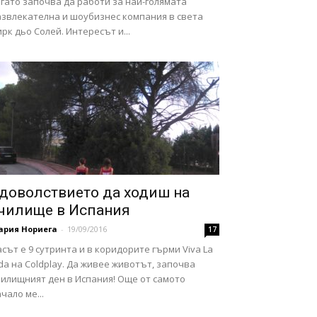
гато започва да работи за най-голямата
азвлекателна и шоубизнес компания в света
рк дьо Солей. Интересът и...
доволствието да ходиш на
чилище в Испания
ария Нориега
-
19/09/2016
17
сът е 9 сутринта и в коридорите гърми Viva La
da на Coldplay. Да живее животът, започва
чилищният ден в Испания! Още от самото
чало ме...