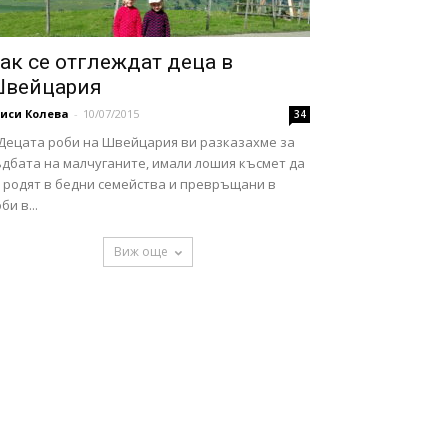
ак се отглеждат деца в
вейцария
иси Колева
-
10/07/2015
34
 Децата роби на Швейцария ви разказахме за
ъдбата на малчуганите, имали лошия късмет да
е родят в бедни семейства и превръщани в
би в...
Виж още