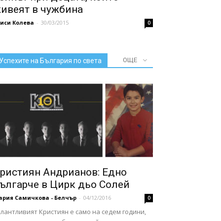
ивеят в чужбина
иси Колева
-
30/03/2015
0
ОЩЕ
Успехите на България по света
ристиян Андрианов: Едно
ългарче в Цирк дьо Солей
ария Самичкова - Белчър
-
04/12/2016
0
лантливият Кристиян е само на седем години,