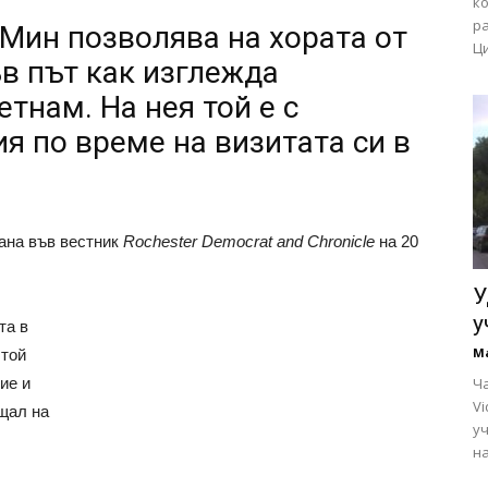
ко
р
 Мин позволява на хората от
Ци
ъв път как изглежда
тнам. На нея той е с
я по време на визитата си в
ана във вестник
Rochester Democrat and Chronicle
на 20
У
у
та в
М
 той
ие и
Ча
Vi
ещал на
у
на