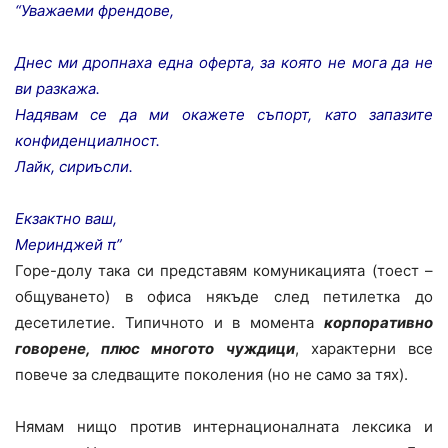
“Уважаеми френдове,
Днес ми дропнаха една оферта, за която не мога да не
ви разкажа.
Надявам се да ми окажете съпорт, като запазите
конфиденциалност.
Лайк, сириъсли.
Екзактно ваш,
Меринджей π”
Горе-долу така си представям комуникацията (тоест –
общуването) в офиса някъде след петилетка до
десетилетие. Типичното и в момента
корпоративно
говорене, плюс многото чуждици
, характерни все
повече за следващите поколения (но не само за тях).
Нямам нищо против интернационалната лексика и