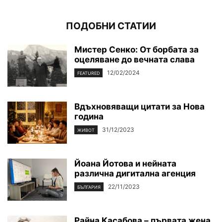
ПОДОБНИ СТАТИИ
Мистер Сенко: От борбата за
оцеляване до вечната слава
12/02/2024
FEATURED
Вдъхновяващи цитати за Нова
година
31/12/2023
ЖИВОТ
Йоана Йотова и нейната
различна дигитална агенция
22/11/2023
БЪЛГАРИЯ
Райна Касабова – първата жена,