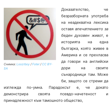
Доказателство, че
безразборната употреба
на неадекватна лексика
оставя
впечатлението за
беден духовен живот
, е
историята на една
българка, която живее в
Америка и се прехласва
да говори на английски
Снимка:
Loozrboy
/
Foter
/
CC BY-
дори на своите
SA
сънародници там. Може
би, защото се стреми да
изглежда по-умна. Парадоксът е, че докато
демонстрира своята псевдо-начетеност и
принадлежност към тамошното общество,