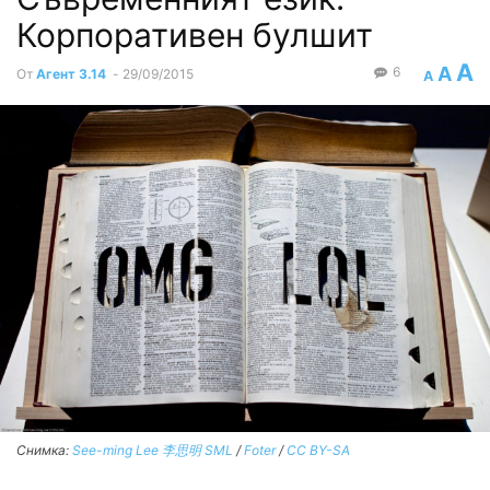
Корпоративен булшит
A
A
6
От
Агент 3.14
-
29/09/2015
A
Снимка:
See-ming Lee 李思明 SML
/
Foter
/
CC BY-SA