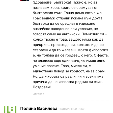
Здравейте, Българка! Тъжно е, но аз
познавам хора, които се срамуват от
българския език. Точно дама като г-жа
Грах веднъж отправи покана към друга
българка да се срещнат в изискано
английско заведение при условие, че
говорят само на английски. Помислих си –
колко тъжно е това, защото няма как да
прикриеш произхода си, колкото и да се
стараеш и да го желаеш. Моята философия
е, че трябва да се гордееш с него. С факта,
че владееш още един език, че имаш едно
умение повече. Това, мисля си, е
единствено повод за гордост, не за срам.
Но, да – хората са различни и всеки има
причина да не използва родния си език.
Поздрави!
Отговор
Полина Василева
06/01/2019 at 09:48