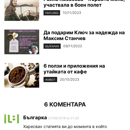
участвала в боен полет
10/11/2023
FEATURED
Да подарим Ключ за надежда на
Максим Станчев
09/11/2023
БЪЛГАРИЯ
6 ползи и приложения на
утайката от кафе
20/10/2023
ЖИВОТ
6 КОМЕНТАРА
Българка
27/08/2018 at 21:30
Харесвах статията ви до момента в който