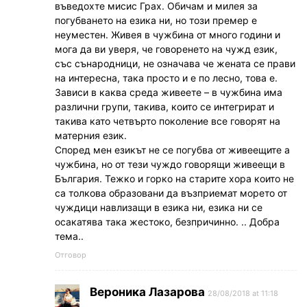
въведохте мисис Грах. Обичам и милея за
погубването на езика ни, но този премер е
неуместен. Живея в чужбина от много години и
мога да ви уверя, че говоренето на чужд език,
със сънародници, не означава че жената се прави
на интересна, така просто и е по лесно, това е.
Зависи в каква среда живеете – в чужбина има
различни групи, такива, които се интегрират и
такива като четвърто поколение все говорят на
матерния език.
Според мен езикът не се погубва от живеещите а
чужбина, но от тези чуждо говорящи живеещи в
България. Тежко и горко на старите хора които не
са толкова образовани да възприемат морето от
чуждици навлизащи в езика ни, езика ни се
осакатява така жестоко, безпричинно. .. Добра
тема..
Отговор
Вероника Лазарова
28/08/2018 at 11:18