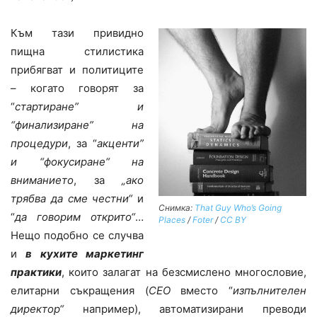
Към тази привидно
пищна стилистика
прибягват и политиците
– когато говорят за
“
стартиране” и
“финализиране” на
процедури
, за “
акценти”
и “фокусиране“ на
вниманието
, за
„ако
трябва да сме честни“
и
Снимка:
That Guy Who’s Going
“
да говорим открито“
…
Places
/
Foter
/
CC BY
Нещо подобно се случва
и
в кухите маркетинг
практики
, които залагат на безсмислено многословие,
елитарни съкращения (
CEO
вместо “
изпълнителен
директор“
например), автоматизирани преводи