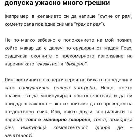
допуска ужасно много грешки
(например, в желанието си да напише “кътче от рая”,
коментирала под една снимка “
грах от рая”
).
Не по-малко забавно е положението на мой познат,
който макар да е далеч по-ерудиран от мадам Грах,
озадачава околните с прекомерното използване на
наречия като “
екзактно” и “бизарно”
.
Лингвистичните експерти вероятно биха го определили
като
спекулативна ролева употреба
. Нещо, което
правиш, за да манипулираш обстоятелствата и да си
придадеш важност – ако се опитаме да го преведем на
по-достъпен език. Или, както други специалисти го
наричат,
това е
маниерно говорене
, тоест,
позьорска
реч, имитираща компетентност (добре де –
начетеност).