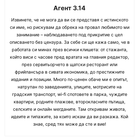
Агент 3.14
Извинете, че не мога да ви се представя с истинското
си име, но рискувам да обрека на провал любимото ми
занимание – наблюдаването под прикритие с цел
описването без цензура. За себе си ще кажа само, че в
работата си минах през всички клишета: от стажанта,
който виси с часове пред вратата на главния редактор,
през сервитьорчето в щатски ресторант или
фрийлансъра в сивата икономика, до престижните
издания и позиции. Много по-ценен обаче ми е опитът,
натрупан по заведенията, улиците, мотрисите на
градския транспорт, wi-fi спотовете в парка, чуждите
квартири, родните плажове, второкласните пътища,
селските и онлайн мегданите. Там откривам живота,
идеите и типажите, за които искам да ви разкажа. Кой
знае, сред тях може да сте и вие!