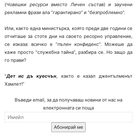
(
Човешки ресурси вместо Личен състав
) и заучени
рекламни фрази ала “
гарантирано“
и “
безпроблемно“.
Или, както една министърка, която преди две години се
отчиташе за стоте дни на своето ресорно управление,
се изказа: всичко е “
пълен конфиденс”
. Можеше да
каже просто “служебна тайна”, разбира се. Но защо да
го прави?
“
Дет ис дъ куесчън
, както е казал джентълменът
Хамлет!”
Въведи email, за да получаваш новини от нас на
електронната си поща
Абонирай ме