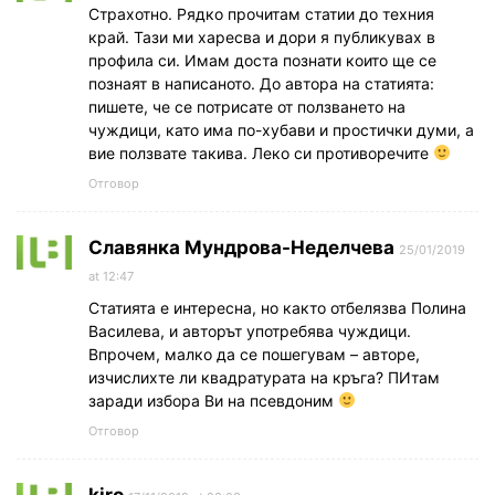
Страхотно. Рядко прочитам статии до техния
край. Тази ми харесва и дори я публикувах в
профила си. Имам доста познати които ще се
познаят в написаното. До автора на статията:
пишете, че се потрисате от ползването на
чуждици, като има по-хубави и простички думи, а
вие ползвате такива. Леко си противоречите
Отговор
Славянка Мундрова-Неделчева
25/01/2019
at 12:47
Статията е интересна, но както отбелязва Полина
Василева, и авторът употребява чуждици.
Впрочем, малко да се пошегувам – авторе,
изчислихте ли квадратурата на кръга? ПИтам
заради избора Ви на псевдоним
Отговор
kiro