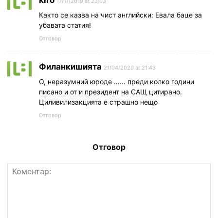
17/11/2019 at 23:03
Както се казва на чист английски: Евала баце за
убавата статия!
Отговор
Филанкишията
21/04/2020 at 21:43
О, неразумний юроде …… преди колко години
писано и от и президент на САЩ цитирано.
Циливилизакцията е страшно нещо
Отговор
Отговор