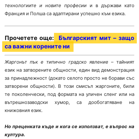
технологиите и новите професии
и в държави като
Франция и Полша са адаптирани успешно към езика.
Прочетете още:
Българският мит – защо
са важни корените ни
Жаргонът пък е типично градско явление
– тайният
език на затворените общности, един вид демонстрация
за принадлежност (докато селото просто не борави със
затворени общности). В този смисъл жаргоните, били
те поколенчески, под формата на уличен сленг или на
вътрешнозаводски хумор, са дообогатяване на
книжовния език.
Но преценката къде и кога се използват, е въпрос на
култура.