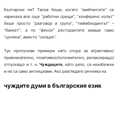
Български ли? Такъв беше,
когато “мийтингите” се
наричаха все още “работни срещи”
, “
конференс колът”
беше просто “разговор в група”
, “
тиймбилдингът” –
“банкет”
, а по “
фенси” ресторантите
имаше само
“
целина”, вместо “селъри”
.
Тук пропускам примери като спора за атрактивно/
привлекателно, позитивно/положително, релаксиращо/
отпускащо и т. н.
Чуждиците
, като цяло, са неизбежни
и не са само англицизми. Ако разгледате речника на
чуждите думи в българския език