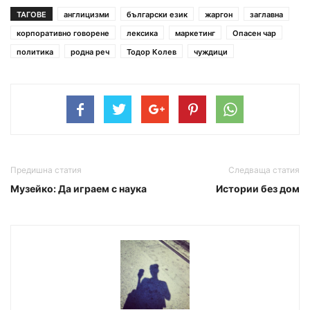
ТАГОВЕ
англицизми
български език
жаргон
заглавна
корпоративно говорене
лексика
маркетинг
Опасен чар
политика
родна реч
Тодор Колев
чуждици
Предишна статия
Следваща статия
Музейко: Да играем с наука
Истории без дом