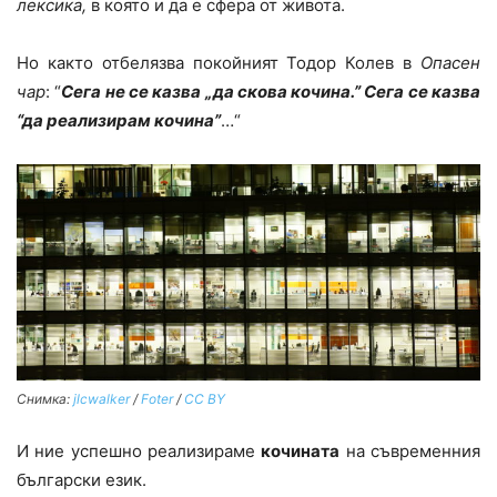
лексика,
в която и да е сфера от живота.
Но както отбелязва покойният Тодор Колев в
Опасен
чар
: “
Сега не се казва „да скова кочина.” Сега се казва
“да реализирам кочина”
…“
Снимка:
jlcwalker
/
Foter
/
CC BY
И ние успешно реализираме
кочината
на съвременния
български език.