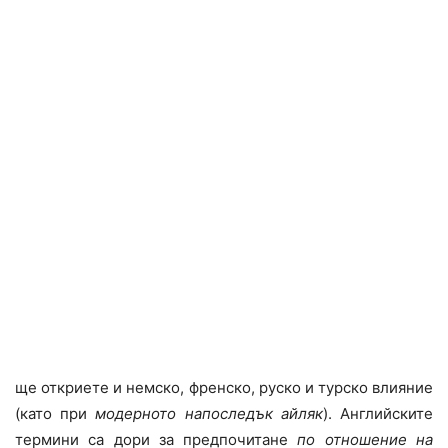
ще откриете и немско, френско, руско и турско влияние
(като при
модерното напоследък айляк
). Английските
термини са дори за предпочитане
по отношение на