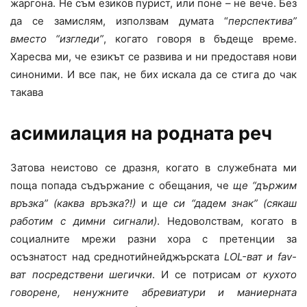
жаргона. Не съм езиков пурист, или поне – не вече. Без
да се замислям, използвам думата “
перспектива”
вместо “изгледи”
, когато говоря в бъдеще време.
Харесва ми, че езикът се развива и ни предоставя нови
синоними. И все пак, не бих искала да се стига до чак
такава
асимилация на родната реч
Затова неистово се дразня, когато в служебната ми
поща попада съдържание с обещания, че
ще “държим
връзка” (каква връзка?!)
и
ще си “дадем знак” (сякаш
работим с димни сигнали)
. Недоволствам, когато в
социалните мрежи разни хора с претенции за
осъзнатост над среднотийнейджърската
LOL-
ват и
fav
-
ват посредствени шегички
. И се потрисам
от кухото
говорене, ненужните абревиатури и маниерната