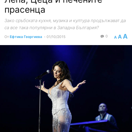
прасенца
Зако сръбската кухня, музика и култура продължават да
са все така популярни в Западна България?
A
A
0
От
Ефтика Георгиева
-
01/10/2015
A