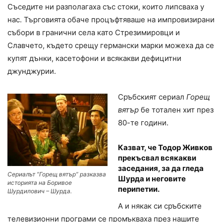
Съседите ни разполагаха със стоки, които липсваха у
нас. Търговията обаче процъфтяваше на импровизирани
събори в гранични села като Стрезимировци и
Славчето, където срещу германски марки можеха да се
купят дънки, касетофони и всякакви дефицитни
джунджурии.
Сръбският сериал
Горещ
вятър
бе тотален хит през
80-те години.
Казват, че Тодор Живков
прекъсвал всякакви
заседания, за да гледа
Сериалът “Горещ вятър” разказва
Шурда и неговите
историята на Боривое
перипетии.
Шурдилович – Шурда.
А и някак си сръбските
телевизионни програми се промъкваха през нашите