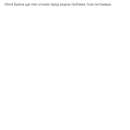
Лепа Брена ще пее отново пред родна публика този октомври.