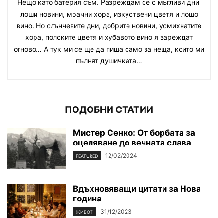
Нещо като батерия съм. Разреждам се с мъгливи дни,
лоши новини, мрачни хора, изкуствени цветя и лошо
вино. Но слънчевите дни, добрите новини, усмихнатите
хора, полските цветя и хубавото вино я зареждат
отново… А тук ми се ще да пиша само за неща, които ми
пълнят душичката…
ПОДОБНИ СТАТИИ
Мистер Сенко: От борбата за
оцеляване до вечната слава
12/02/2024
FEATURED
Вдъхновяващи цитати за Нова
година
31/12/2023
ЖИВОТ