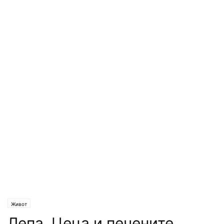
Живот
Лепа, Цеца и печените