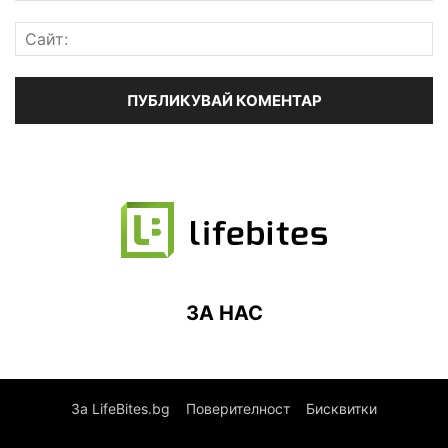
ЗА НАС
За LifeBites.bg
Поверителност
Бисквитки