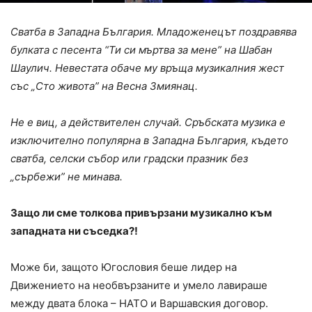
Сватба в Западна България. Младоженецът поздравява
булката с песента “Ти си мъртва за мене” на Шабан
Шаулич. Невестата обаче му връща музикалния жест
със „Сто живота” на Весна Змиянац.
Не е виц, а действителен случай. Сръбската музика е
изключително популярна в Западна България, където
сватба, селски събор или градски празник без
„сърбежи” не минава.
Защо ли сме толкова привързани музикално към
западната ни съседка?!
Може би, защото Югословия беше лидер на
Движението на необвързаните и умело лавираше
между двата блока – НАТО и Варшавския договор.