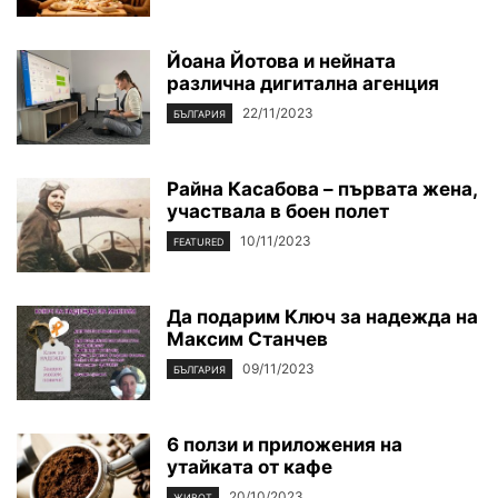
Йоана Йотова и нейната
различна дигитална агенция
22/11/2023
БЪЛГАРИЯ
Райна Касабова – първата жена,
участвала в боен полет
10/11/2023
FEATURED
Да подарим Ключ за надежда на
Максим Станчев
09/11/2023
БЪЛГАРИЯ
6 ползи и приложения на
утайката от кафе
20/10/2023
ЖИВОТ