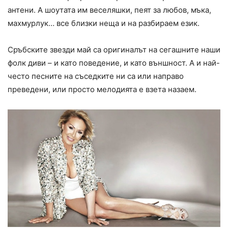
антени. А шоутата им веселяшки, пеят за любов, мъка,
махмурлук… все близки неща и на разбираем език.
Сръбските звезди май са оригиналът на сегашните наши
фолк диви – и като поведение, и като външност. А и най-
често песните на съседките ни са или направо
преведени, или просто мелодията е взета назаем.