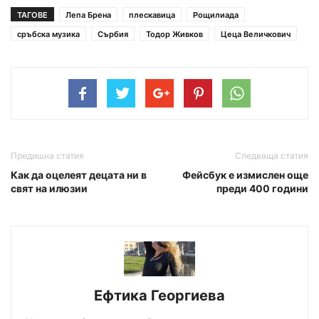
ТАГОВЕ
Лепа Брена
плескавица
Рощилиада
сръбска музика
Сърбия
Тодор Живков
Цеца Величкович
Предишна статия
Следваща статия
Как да оцелеят децата ни в
Фейсбук е измислен още
свят на илюзии
преди 400 години
Ефтика Георгиева