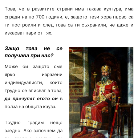
Това, че в развитите страни има такава култура, има
сгради на по 700 години, е, защото тези хора първо са
ги построили и след това са ги съхранили, че даже и
изкарват пари от тях.
Защо това не се
получава при нас?
Може би защото сме
ярко изразени
индивидуалисти, които
трудно се вписват в това,
да пречупят егото си
в
полза на общата кауза.
Трудно градим нещо
заедно. Ако започнем да