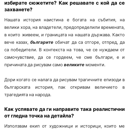
избирате сюжетите? Как решавате с кой да се
захванете?
Нашата история наистина е богата на събития, на
велики хора, на владетели, предопределили времената,
в които живеем, и границата на нашата държава. Както
вече казах,
българите
обичат да са отгоре, отпред, да
са победители. В контекста на това, че се нуждаем от
самочувствие, да се гордеем, че сме българи, е и
причината да рисувам само
великите
моменти.
Дори когато се налага да рисувам трагичните епизоди в
българската история, пак откривам величието в
трагедията на народа.
Как успявате да ги направите така реалистични
от гледна точка на детайла?
Използвам екип от художници и историци, които ме