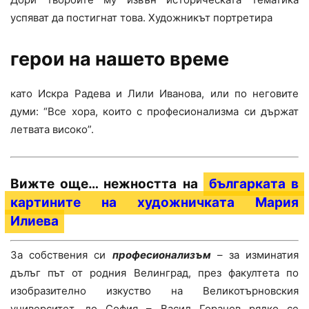
успяват да постигнат това. Художникът портретира
герои на нашето време
като Искра Радева и Лили Иванова, или по неговите
думи: “Все хора, които с професионализма си държат
летвата високо”.
Вижте още… нежността на
българката в
картините на художничката Мария
Илиева
За собствения си
професионализъм
– за изминатия
дълъг път от родния Велинград, през факултета по
изобразително изкуство на Великотърновския
университет, до София – Васил Горанов рядко се