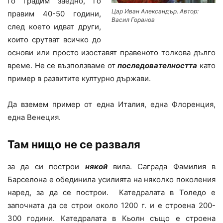
го градим заедно, го
Цар Иван Александър. Автор:
правим 40-50 години,
Васил Горанов
след което идват други,
които срутват всичко до
основи или просто изоставят правеното толкова дълго
време. Не се възползваме от
последователността
като
пример в развитите културно държави.
Да вземем пример от една Италия, една Флоренция,
една Венеция.
Там нищо не се разваля
за да си построи
някой
вила. Саграда Фамилия в
Барселона е обединила усилията на няколко поколения
наред, за да се построи. Катедралата в Толедо е
започната да се строи около 1200 г. и е строена 200-
300 години. Катедралата в Кьолн също е строена