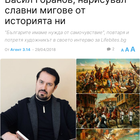
славни мигове от
историята ни
"Българите имаме нужда от самочувствие", повтаря и
потретя художникът в своето интервю за Lifebites.bg
A
A
2
От
Агент 3.14
-
29/04/2018
A