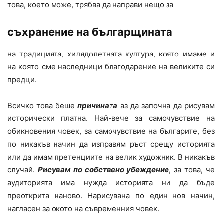
това, което може, трябва да направи нещо за
съхранение на българщината
на традицията, хилядолетната култура, която имаме и
на която сме наследници благодарение на великите си
предци.
Всичко това беше
причината
аз да започна да рисувам
исторически платна. Най-вече за самочувствие на
обикновения човек, за самочувствие на българите, без
по никакъв начин да изправям ръст срещу историята
или да имам претенциите на велик художник. В никакъв
случай.
Рисувам по собствено убеждение
, за това, че
аудиторията има нужда историята ни да бъде
преоткрита наново. Нарисувана по един нов начин,
нагласен за окото на съвременния човек.