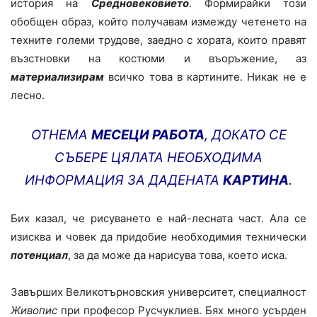
история на
Средновековието
. Формирайки този
обобщен образ, който получавам измежду четенето на
техните големи трудове, заедно с хората, които правят
възстновки на костюми и въоръжение, аз
материализирам
всичко това в картините. Никак не е
лесно.
ОТНЕМА
МЕСЕЦИ РАБОТА
, ДОКАТО СЕ
СЪБЕРЕ ЦЯЛАТА НЕОБХОДИМА
ИНФОРМАЦИЯ ЗА ДАДЕНАТА
КАРТИНА
.
Бих казал, че рисуването е най-лесната част. Ала се
изисква и човек да придобие необходимия технически
потенциал
, за да може да нарисува това, което иска.
Завърших Великотърновския университет, специалност
Живопис
при професор Русчуклиев. Бях много усърден