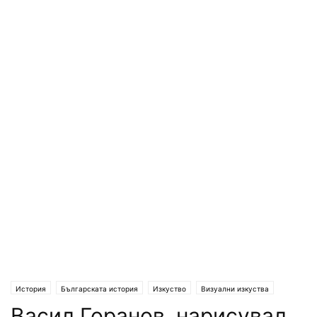
История
Българската история
Изкуство
Визуални изкуства
Васил Горанов, нарисувал
България
Лица от България