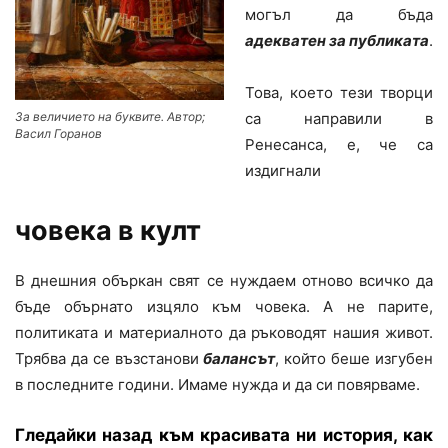
могъл да бъда
адекватен за публиката
.
Това, което тези творци
са направили в
За величието на буквите. Автор;
Васил Горанов
Ренесанса, е, че са
издигнали
човека в култ
В днешния объркан свят се нуждаем отново всичко да
бъде обърнато изцяло към човека. А не парите,
политиката и материалното да ръководят нашия живот.
Трябва да се възстанови
балансът
, който беше изгубен
в последните години. Имаме нужда и да си повярваме.
Гледайки назад към красивата ни история, как