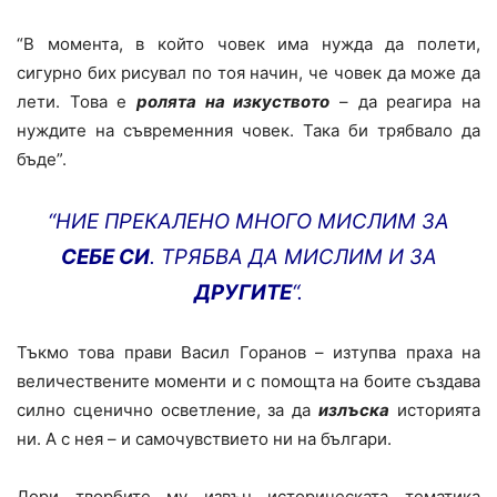
“В момента, в който човек има нужда да полети,
сигурно бих рисувал по тоя начин, че човек да може да
лети. Това е
ролята на изкуството
– да реагира на
нуждите на съвременния човек. Така би трябвало да
бъде”.
“НИЕ ПРЕКАЛЕНО МНОГО МИСЛИМ ЗА
СЕБЕ СИ
. ТРЯБВА ДА МИСЛИМ И ЗА
ДРУГИТЕ
“.
Тъкмо това прави Васил Горанов – изтупва праха на
величествените моменти и с помощта на боите създава
силно сценично осветление, за да
излъска
историята
ни. А с нея – и самочувствието ни на българи.
Дори творбите му извън историческата тематика