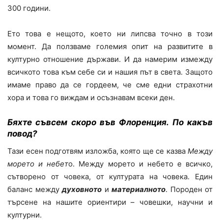
300 години.
Ето това е нещото, което ни липсва точно в този
момент. Да ползваме големия опит на развитите в
културно отношение държави. И да намерим измежду
всичкото това към себе си и нашия път в света. Защото
имаме право да се гордеем, че сме едни страхотни
хора и това го виждам и осъзнавам всеки ден.
Бяхте съвсем скоро във Флоренция. По какъв
повод?
Тази есен подготвям изложба, която ще се казва
Между
морето и небет
о. Между морето и небето е всичко,
сътворено от човека, от културата на човека. Един
баланс между
духовното
и
материалното
. Породен от
търсене на нашите ориентири – човешки, научни и
културни.