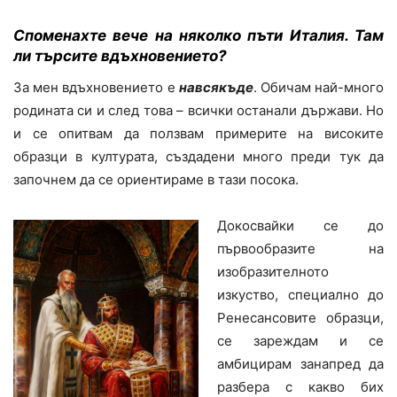
Споменахте вече на няколко пъти Италия. Там
ли търсите вдъхновението?
За мен вдъхновението е
навсякъде
. Обичам най-много
родината си и след това – всички останали държави. Но
и се опитвам да ползвам примерите на високите
образци в културата, създадени много преди тук да
започнем да се ориентираме в тази посока.
Докосвайки се до
първообразите на
изобразителното
изкуство, специално до
Ренесансовите образци,
се зареждам и се
амбицирам занапред да
разбера с какво бих