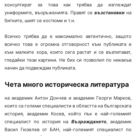
консултират за това как трябва да изглеждат
униформите, въоръженията. Правят се
възстановки
на
битките, шият се костюми и т.н.
Всичко трябва да е максимално автентично, защото
всичко това е огромна отговорност към публиката и
към малките хора, които сега растат и се възпитават,
гледайки тези картини. Не бих си позволил по никакъв
начин да подвеждам публиката.
Чета много историческа литература
на академик Антон Дончев и академик Георги Марков,
които са големи специалисти в областта на българската
история, академик Косев, който пък е най-големият
специалист по история на
Възраждането
, академик
Васил Гюзелев от БАН, най-големият специалист по