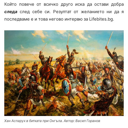
Който повече от всичко друго иска да остави добра
следа
след себе си. Резултат от желанието ни да я
последваме е и това негово интервю за Lifebites.bg.
Хан Аспарух в битката при Онгъла. Автор: Васил Горанов