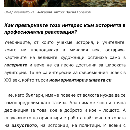
Съединението на България. Автор: Васил Горанов
Как превърнахте този интерес към историята в
професионална реализация?
Учебниците, от които учехме история, и учителите,
които ни преподаваха в миналия век, остаряха.
Картините на великите художници останаха само в
галериите
и вече не са лесно достъпни за широката
аудитория. Те не са интересни за съвременния човек в
XXI век, който търси
нови ориентири в живота си
.
Ние, като българи, имаме повече от всякога нужда да се
самоопределим като такива. Ала нямаме ясна и точна
дефиниция за това, кое е доброто и кое – лошото. А
създаването на ориентири е работа най-вече на хората
на
изкуството
, на историци, на политици. И всеки с