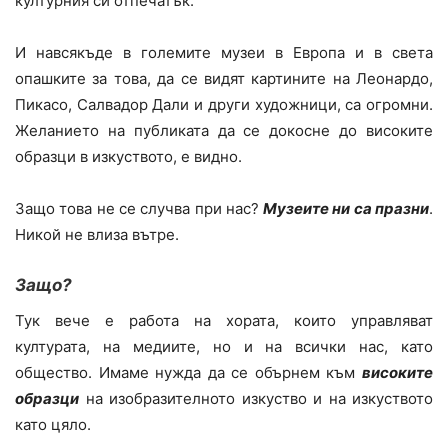
културния си отпечатък.
И навсякъде в големите музеи в Европа и в света
опашките за това, да се видят картините на Леонардо,
Пикасо, Салвадор Дали и други художници, са огромни.
Желанието на публиката да се докосне до високите
образци в изкуството, е видно.
Защо това не се случва при нас?
Музеите ни са празни
.
Никой не влиза вътре.
Защо?
Тук вече е работа на хората, които управляват
културата, на медиите, но и на всички нас, като
общество. Имаме нужда да се обърнем към
високите
образци
на изобразителното изкуство и на изкуството
като цяло.