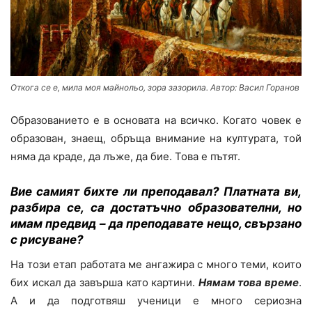
Откога се е, мила моя майнольо, зора зазорила. Автор: Васил Горанов
Образованието е в основата на всичко. Когато човек е
образован, знаещ, обръща внимание на културата, той
няма да краде, да лъже, да бие. Това е пътят.
Вие самият бихте ли преподавал? Платната ви,
разбира се, са достатъчно образователни, но
имам предвид – да преподавате нещо, свързано
с рисуване?
На този етап работата ме ангажира с много теми, които
бих искал да завърша като картини.
Нямам това време
.
А и да подготвяш ученици е много сериозна