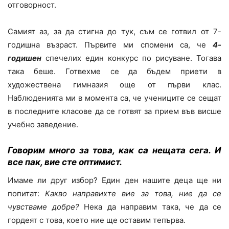
отговорност.
Самият аз, за да стигна до тук, съм се готвил от 7-
годишна възраст. Първите ми спомени са, че
4-
годишен
спечелих един конкурс по рисуване. Тогава
така беше. Готвехме се да бъдем приети в
художествена гимназия още от първи клас.
Наблюденията ми в момента са, че учениците се сещат
в последните класове да се готвят за прием във висше
учебно заведение.
Говорим много за това, как са нещата сега. И
все пак, вие сте оптимист.
Имаме ли друг избор? Един ден нашите деца ще ни
попитат:
Какво направихте вие за това, ние да се
чувстваме добре?
Нека да направим така, че да се
гордеят с това, което ние ще оставим тепърва.