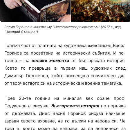
Васил Горанов с книгата му "Исторически романтизъм" (2017 г., изд.
"Захарий Стоянов")
Голяма част от платната на художника живописец Васил
Горанов са посветени на исторически събития. И по-
точно – на
велики моменти
от българската история.
Което го превръща в първия наш художник след
Димитър Гюдженов, който посвещава значителен дял
от творчеството си на историческа и военна тематика.
През 20-те години на миналия век обаче проф.
Гюдженов е рисувал
българската история
по поръчка
от държавата. Днес Васил Горанов рисува най-вече
заради своето вярване, че го дължи на народа си. Че
това е, което може да направи, за да допринесе за