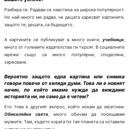
Разбира се. Радвам се наистина на широка популярност.
Но най-много ме радва, че децата харесват картините,
защото те, децата, са бъдещето.
А картините се публикуват в много книги,
учебници
,
много от големите издателства ги търсят. В социалните
мрежи също са много популярни, споделяни,
харесвани.
Вероятно защото една картина или снимка
говори повече от хиляди думи. Това ли е новият
начин, по който имаме нужда да виждаме
историята ни, не само да я четем?
Ето това е другият въпрос, който искам да засегнем.
Обикаляйки света
, много обичам да посещавам
музеите. Там, където хората по тая планета са оставили