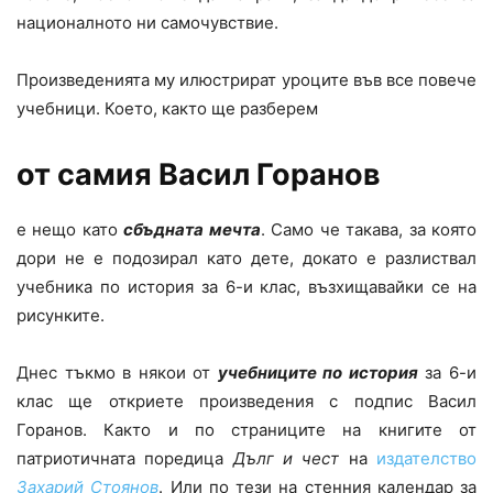
националното ни самочувствие.
Произведенията му илюстрират уроците във все повече
учебници. Което, както ще разберем
от самия Васил Горанов
е нещо като
сбъдната мечта
. Само че такава, за която
дори не е подозирал като дете, докато е разлиствал
учебника по история за 6-и клас, възхищавайки се на
рисунките.
Днес тъкмо в някои от
учебниците по история
за 6-и
клас ще откриете произведения с подпис Васил
Горанов. Както и по страниците на книгите от
патриотичната поредица
Дълг и чест
на
издателство
Захарий Стоянов
. Или по тези на стенния календар за