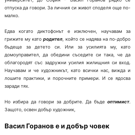
отпуска да говори. За личния си живот споделя още по-
малко.
Едва когато диктофонът е изключен, научавам за
грижите му като
родител
, който се надява на по-добро
бъдеще за детето си. Или за усилията му, като
домоуправител, да обедини съседите си така, че да
облагородят със задружни усилия жилищния си вход.
Научавам и че художникът, като всички нас, вижда и
лошите практики, и порочните примери. И се ядосва
заради тях.
Но избира да говори за добрите. Да бъде
оптимист
.
Защото, освен добър художник,
Васил Горанов е и добър човек