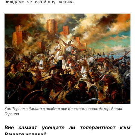
виждаме, че някой друг успява.
Кан Тервел в битката с арабите при Константинопол. Автор: Васил
Горанов
Вие самият усещате ли толерантност към
Вашите успехи?