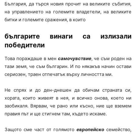
България, да търся новия прочит на великите събития,
на управлението на големите владетели, на великите
битки и големите сражения, в които
българите винаги са излизали
победители
Това пораждаше в мен
самочувствие
, че съм роден на
тази земя, че съм българин. И по някакъв начин остави
сериозен, траен отпечатък върху личността ми.
Не спрях и до ден-днешен да обичам страната си,
хората, които живеят в нея, и всичко онова, което ни
заобикаля. Вярвам, че рано или късно, ние ще вземем
правия път и ще стигнем там, където искаме.
Защото сме част от голямото
европейско
семейство,