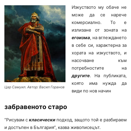
Изкуството му обаче не
може да се нарече
комерсиално. То е
излизане от зоната на
егоизма
, на вглеждането
в себе си, характерна за
хората на изкуството, и
насочване към
потребностите на
другите
. На публиката,
която има нужда да
Цар Самуил. Автор: Васил Горанов
види по нов начин
забравеното старо
“Рисувам с
класически
подход, защото той е разбираем
и достъпен в България”, казва живописецът.