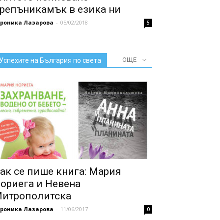
репъникамък в езика ни
ероника Лазарова
-
05/02/2018
5
ОЩЕ
Успехите на България по света
ак се пише книга: Мария
ориега и Невена
итрополитска
ероника Лазарова
-
11/06/2017
0