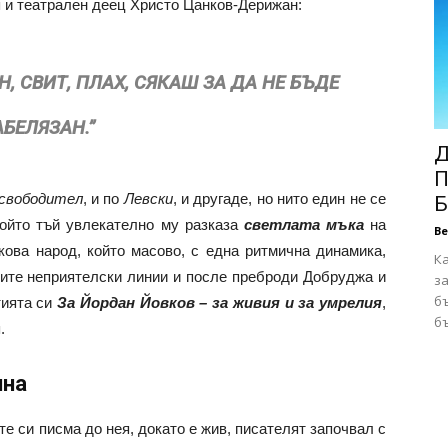
я и театрален деец Христо Цанков-Дерижан:
, СВИТ, ПЛАХ, СЯКАШ ЗА ДА НЕ БЪДЕ
АБЕЛЯЗАН.”
Д
П
свободител
, и по
Левски
, и другаде, нo нито един не се
Б
който тъй увлекателно му разказа
светлата мъка
на
В
кова народ, който масово, с една ритмична динамика,
К
ките неприятелски линии и после преброди Добруджа и
за
бъ
тията си
За Йордан Йовков – за живия и за умрелия
,
бъ
.
ина
те си писма до нея, докато е жив, писателят започвал с