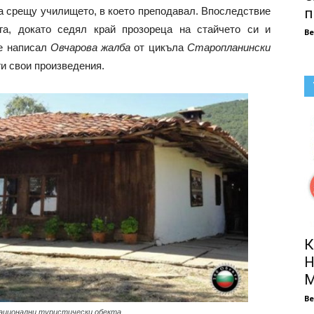
чка срещу училището, в което преподавал. Впоследствие
п
га, докато седял край прозореца на стайчето си и
В
 е написал
Овчарова жалба
от цикъла
Старопланински
ги свои произведения.
К
Н
М
В
ационални туристически обекта.