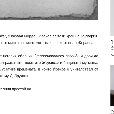
жа
“
, е казвал Йордан Йовков за този край на България,
1
ното място на писателя – сливенското село Жеравна.
б
В
от неговия сборник
Старопланински легенди
и дори да
сал разказите, посетете
Жеравна
и бащината му къща,
а усетите времената, в които Йовков е учителствал от
то му Добруджа.
елния престой на
С