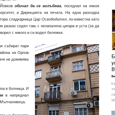
т Йовков
обичал да се вглъбява
, поседнал на някоя
ерситет, и Дирекцията на печата. На една разходка
втора сладкарница
Цар Освободител
, по-известна като
я разказ седял там, с незапалена цигара в уста (за да
оворел с никого и си водел бележки.
ая събират пари
района на Орлов
Б
аче не доживява
у
В
В
Ка
за в болница. И
то
са
рак
в напреднал
ур
е Мълчаливеца.