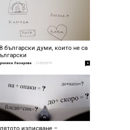
8 български думи, които не са
ългарски
ероника Лазарова
-
21/09/2019
4
лятото изписване –