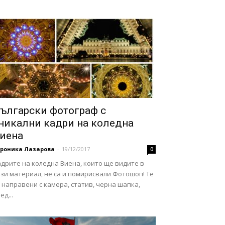
ългарски фотограф с
никални кадри на коледна
иена
ероника Лазарова
-
19/12/2017
0
дрите на коледна Виена, които ще видите в
зи материал, не са и помирисвали Фотошоп! Те
 направени с камера, статив, черна шапка,
ед...