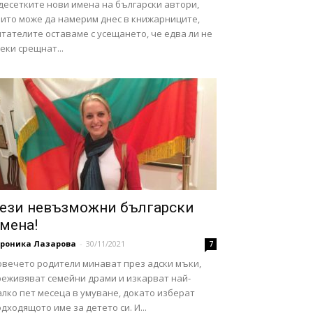
десетките нови имена на български автори,
оито може да намерим днес в книжарниците,
тателите оставаме с усещането, че едва ли не
еки срещнат...
ези невъзможни български
мена!
ероника Лазарова
-
30/11/2021
7
овечето родители минават през адски мъки,
реживяват семейни драми и изкарват най-
лко пет месеца в умуване, докато изберат
дходящото име за детето си. И...