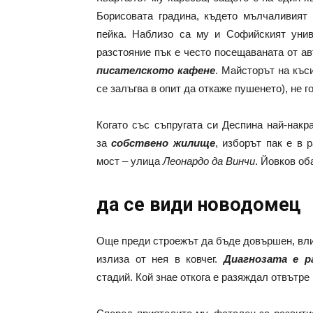
Борисовата градина, където мълчаливия
пейка. Наблизо са му и Софийският унив
разстояние пък е често посещаваната от а
писателското кафене
. Майсторът на къси
се залъгва в опит да откаже пушенето), не г
Когато със съпругата си Деспина най-накр
за
собствено жилище
, изборът пак е в 
мост – улица
Леонардо да Винчи
. Йовков об
да се види новодомец
Още преди строежът да бъде довършен, вли
излиза от нея в ковчег.
Диагнозата е 
стадий. Кой знае откога е разяждал отвътр