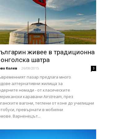
ългарин живее в традиционна
онголска шатра
во Колев
-
26/08/2015
3
ъвременният пазар предлага много
идове алтернативни жилища за
одерните номади - от класическите
ерикански каравани Airstream, през
ганските вагони, теглени от коне до училищни
втобуси, превърнати в мобилни
мове. Варненецът...