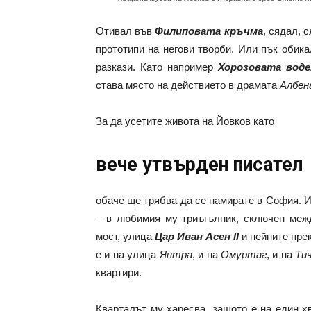
Отивал във
Филиповата кръчма
, сядал, 
прототипи на негови творби. Или пък обик
разкази. Като например
Хорозовата воде
става място на действието в драмата
Албен
За да усетите живота на Йовков като
вече утвърден писател
обаче ще трябва да се намирате в София. И
– в любимия му триъгълник, сключен меж
мост, улица
Цар Иван Асен
II
и нейните пре
е и на улица
Янтра
, и на
Омуртаг
, и на
Ти
квартири.
Кварталът му харесва, защото е на един х