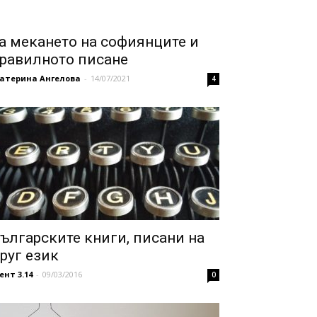
а мекането на софиянците и
равилното писане
катерина Ангелова
-
14/07/2021
4
ългарските книги, писани на
руг език
ент 3.14
-
09/03/2016
0