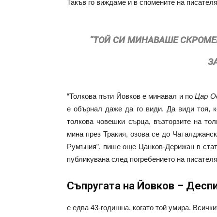
Такъв го виждаме и в спомените на писател
“ТОЙ СИ МИНАВАШЕ СКРОМЕН
З
“Толкова пъти Йовков е минавал и по
Цар О
е обърнал даже да го види. Да види тоя, 
толкова човешки сърца, възторзите на тол
мина през Тракия, озова се до Чаталджанс
Румъния”, пише още Цанков-Дерижан в ста
публикувана след погребението на писателя
Съпругата на Йовков – Десп
е едва 43-годишна, когато той умира. Всички