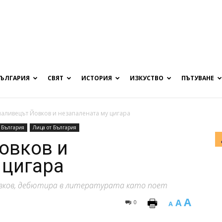
БЪЛГАРИЯ
СВЯТ
ИСТОРИЯ
ИЗКУСТВО
ПЪТУВАНЕ
аливецът Йовков и незапалената му цигара
България
Лица от България
овков и
 цигара
овков, дебютира в литературата като поет
A
A
0
A