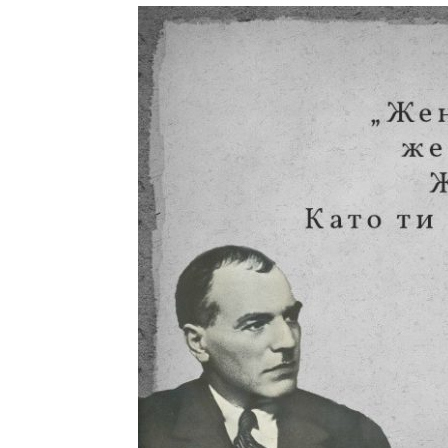
с
вкус
на
живот