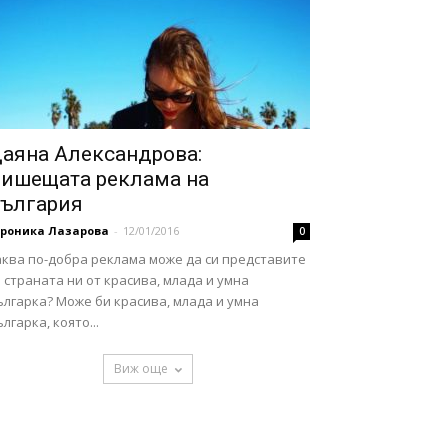
аяна Александрова:
ишещата реклама на
ългария
ероника Лазарова
-
12/01/2016
0
аква по-добра реклама може да си представите
 страната ни от красива, млада и умна
лгарка? Може би красива, млада и умна
лгарка, която...
Виж още