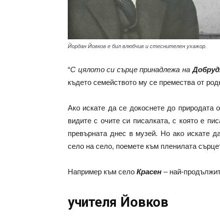
Йордан Йовков е бил влюбчив и стеснителен ухажор.
“
С цялото си сърце принадлежа на
Добруд
където семейството му се премества от род
Ако искате да се докоснете до природата 
видите с очите си писалката, с която е пи
превърната днес в музей. Но ако искате д
село на село, поемете към пленилата сърце
Например към село
Красен
– най-продължит
учителя Йовков