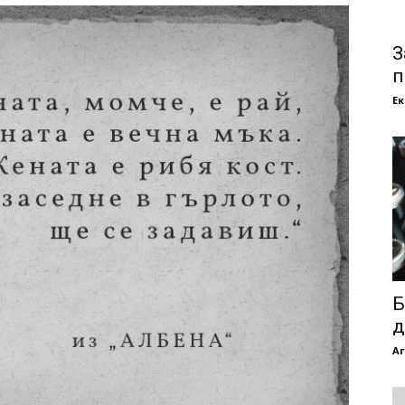
З
п
Е
Б
д
Аг