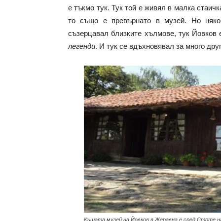
е тъкмо тук. Тук той е живял в малка стаи
то също е превърнато в музей. Но няко
съзерцавал близките хълмове, тук Йовков
легенди
. И тук се вдъхновявал за много дру
Къщата музей на Йовков в Жеравна е сред Стоте н