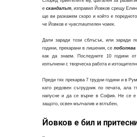
Според приятелите му, фатален за развити
е
скандалът
, изправил Йовков срещу Елин
ще ви разкажем скоро и който е поредното
че Йовков е
чувствителен човек
.
Дали заради този сблъсък, или заради п
години, прекарани в лишения, се
поболява
как да знаем. Последните 10 години о
изпълнени с творческа работа и изтощителн
Преди тях прекарва 7 трудни години и в Ру
като редовен сътрудник по печата, ала 
напусне и да се върне в София. Не се е 
защото, освен мълчалив и вглъбен,
Йовков е бил и притесн