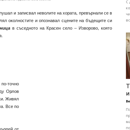
С 
к
слушал и записвал неволите на хората, превърнали се в
чи
вс
алял околностите и опознавал сцените на бъдещите си
ница
в съседното на Красен село – Изворово, която
а
.
 по-точно
Т
ду Орлов
и
ки. Живял
В
ча
. Все по
П
п
ма
по
върлей от