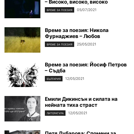
– Високо, високо, високо
05/07/2021
ВРЕМЕ ЗА ПОЕЗИЯ
Време за поезия: Никола
Фурнаджиев – Любов
25/05/2021
ВРЕМЕ ЗА ПОЕЗИЯ
Време за поезия: Йосиф Петров
– Съдба
12/05/2021
БЪЛГАРИЯ
Емили Дикинсън и силата на
нейната тиха страст
12/05/2021
ЛИТЕРАТУРА
Петя Дубарова: Спомени за