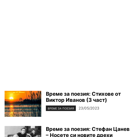
Време за поезия: Стихове от
Виктор Иванов (3 част)
23/05/2023
ВРЕМЕ ЗА ПОЕЗИЯ
Време за поезия: Стефан Цанев
– Носете си новите дрехи