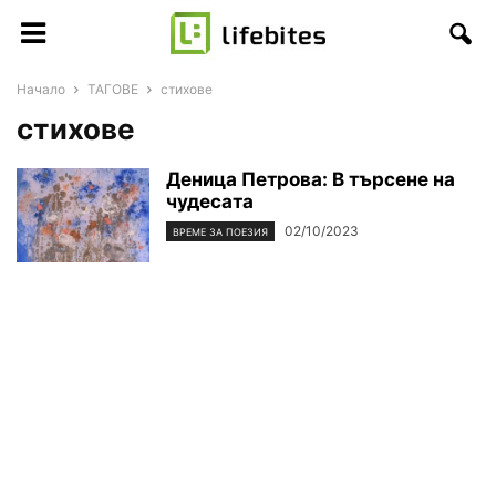
Начало
ТАГОВЕ
стихове
стихове
Деница Петрова: В търсене на
чудесата
02/10/2023
ВРЕМЕ ЗА ПОЕЗИЯ