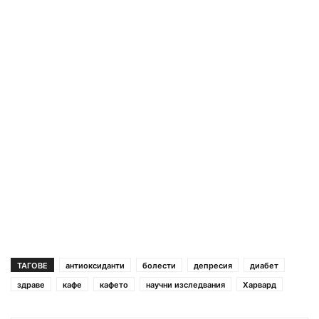
ТАГОВЕ
антиоксиданти
болести
депресия
диабет
здраве
кафе
кафето
научни изследвания
Харвард