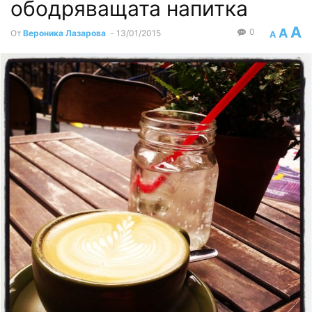
ободряващата напитка
A
A
0
От
Вероника Лазарова
-
13/01/2015
A