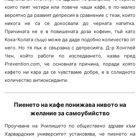
които пият четири или повече чаши кафе, е по-малко
вероятно да развият депресия в сравнение с тези, които
никога не са се докосвали до черната напитка.
Причината не е в повишената доза кофеин, тъй като
Кока-Колата също може да даде подобно количество от
него. Но тя пък е свързана с депресията. Д-р Хонглей
Чен, който работи по изследването, казва пред
Prevention.com
, че основната причина, поради която
кафето ни кара да се чувстваме добре, е в солидното
количество антиоксиданти.
Пиенето на кафе
понижава нивото на
желание за самоубийство
Проучване на
Училището по обществено здраве към
Харвардския университет
установява, че пиенето на