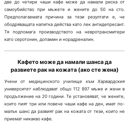
две до четири чаши кафе може да намали риска от
самоубийство при мъжете и жените до 50 на сто.
Предполагаемата причина за тези резултати е, че
ободряващата напитка действа като лек антидепресант.
Тя подпомага производството на невротрансмитери
като серотонин, допамин и норадреналин.
Кафето може да
намали шанса да
развиете рак на кожата
(ако сте жена)
Учени от
медицинското училище към Харвардския
университет
наблюдават общо 112 897 мъже и жени в
продължение на 20 години. Те установяват, че жените,
които пият три или повече чаши кафе на ден, имат по-
малък шанс да развият рак на кожата от тези, които не
приемат никакво кафе.