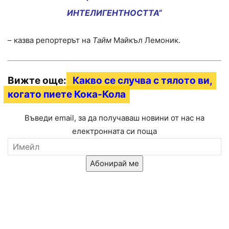
ИНТЕЛИГЕНТНОСТТА”
– казва репортерът на
Тайм
Майкъл Лемоник.
Вижте още:
Какво се случва с тялото ви,
когато пиете Кока-Кола
Въведи email, за да получаваш новини от нас на
електронната си поща
Абонирай ме