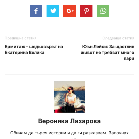
Предишна статия
Следваща статия
Ермитаж – шедьовърът на
Юън Лейси: За щастлив
Екатерина Велика
живот не трябват много
пари
Вероника Лазарова
Обичам да търся истории и да ги разказвам. Започнах