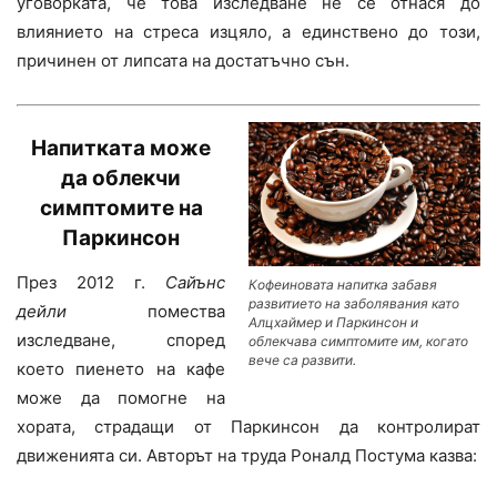
уговорката, че това изследване не се отнася до
влиянието на стреса изцяло, а единствено до този,
причинен от липсата на достатъчно сън.
Напитката може
да
облекчи
симптомите на
Паркинсон
През 2012 г.
Сайънс
Кофеиновата напитка забавя
развитието на заболявания като
дейли
помества
Алцхаймер и Паркинсон и
изследване, според
облекчава симптомите им, когато
вече са развити.
което пиенето на кафе
може да помогне на
хората, страдащи от Паркинсон да контролират
движенията си. Авторът на труда Роналд Постума казва: