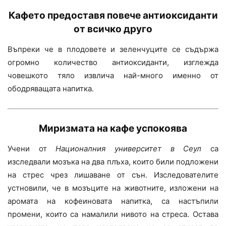
Кафето предоставя
повече антиоксиданти
от всичко друго
Въпреки че в плодовете и зеленчуците се съдържа
огромно количество антиоксиданти, изглежда
човешкото тяло извлича най-много именно от
ободряващата напитка.
Миризмата на кафе
успокоява
Учени от
Националния университет в Сеул
са
изследвали мозъка на два плъха, които били подложени
на стрес чрез лишаване от сън. Изследователите
устновили, че в мозъците на животните, изложени на
аромата на кофеиновата напитка, са настъпили
промени, които са намалили нивото на стреса. Остава