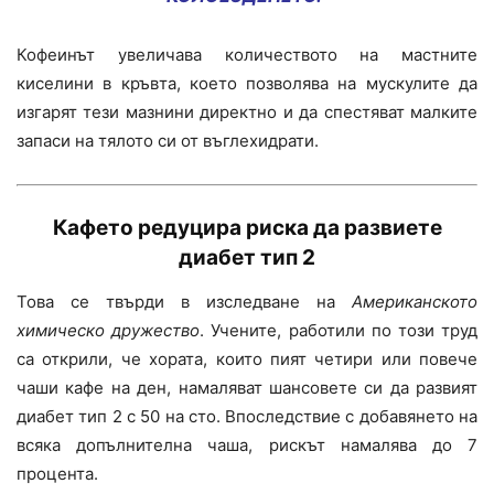
Кофеинът увеличава количеството на мастните
киселини в кръвта, което позволява на мускулите да
изгарят тези мазнини директно и да спестяват малките
запаси на тялото си от въглехидрати.
Кафето
редуцира риска да развиете
диабет тип 2
Това се твърди в изследване на
Американското
химическо дружество
. Учените, работили по този труд
са открили, че хората, които пият четири или повече
чаши кафе на ден, намаляват шансовете си да развият
диабет тип 2 с 50 на сто. Впоследствие с добавянето на
всяка допълнителна чаша, рискът намалява до 7
процента.