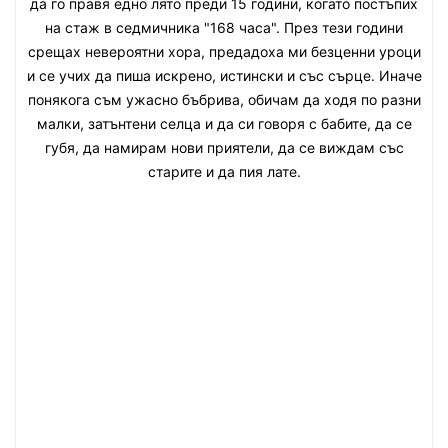
да го правя едно лято преди 15 години, когато постъпих
на стаж в седмичника "168 часа". През тези години
срещах невероятни хора, предадоха ми безценни уроци
и се учих да пиша искрено, истински и със сърце. Иначе
понякога съм ужасно бъбрива, обичам да ходя по разни
малки, затънтени селца и да си говоря с бабите, да се
губя, да намирам нови приятели, да се виждам със
старите и да пия лате.