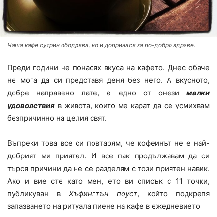
Чаша кафе сутрин ободрява, но и допринася за по-добро здраве.
Преди години не понасях вкуса на кафето. Днес обаче
не мога да си представя деня без него. А вкусното,
добре направено лате, е едно от онези
малки
удоволствия
в живота, които ме карат да се усмихвам
безпричинно на целия свят.
Въпреки това все си повтарям, че кофеинът не е най-
добрият ми приятел. И все пак продължавам да си
търся причини да не се разделям с този приятен навик.
Ако и вие сте като мен, ето ви списък с 11 точки,
публикуван в
Хъфингтън поуст
, който подкрепя
запазването на ритуала пиене на кафе в ежедневието: