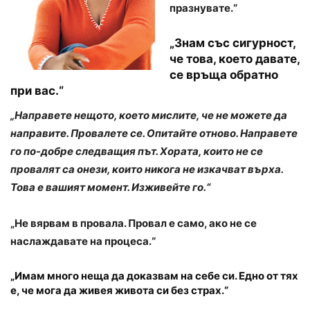
празнувате.“
„Знам със сигурност,
че това, което давате,
се връща обратно
при вас.“
„Направете нещото, което мислите, че не можете да
направите. Провалете се. Опитайте отново. Направете
го по-добре следващия път. Хората, които не се
провалят са онези, които никога не изкачват върха.
Това е вашият момент. Изживейте го.“
„Не вярвам в провала. Провал е само, ако не се
наслаждавате на процеса.“
„Имам много неща да доказвам на себе си. Едно от тях
е, че мога да живея живота си без страх.“