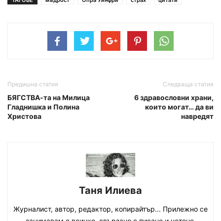
ТАГОВЕ
мъдрост
Опра Уинфри
страх
цитати
Предишна статия
Следваща статия
БЯГСТВА-та на Милица
6 здравословни храни,
Гладнишка и Полина
които могат… да ви
Христова
навредят
Таня Илиева
Журналист, автор, редактор, копирайтър... Прилежно се
занимавам с всичко, свързано с писане и четене.