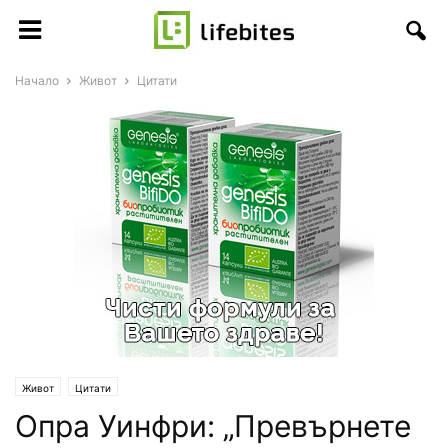
Начало
Живот
Цитати
Живот
Цитати
Опра Уинфри: „Превърнете