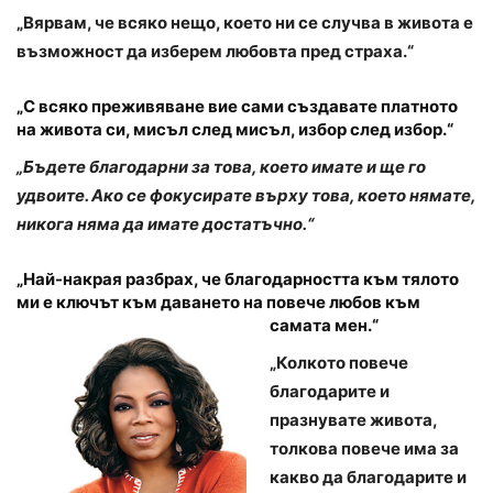
„Вярвам, че всяко нещо, което ни се случва в живота е
възможност да изберем любовта пред страха.“
„С всяко преживяване вие сами създавате платното
на живота си, мисъл след мисъл, избор след избор.“
„Бъдете благодарни за това, което имате и ще го
удвоите. Ако се фокусирате върху това, което нямате,
никога няма да имате достатъчно.“
„Най-накрая разбрах, че благодарността към тялото
ми е ключът към даването на повече любов към
самата мен.“
„Колкото повече
благодарите и
празнувате живота,
толкова повече има за
какво да благодарите и