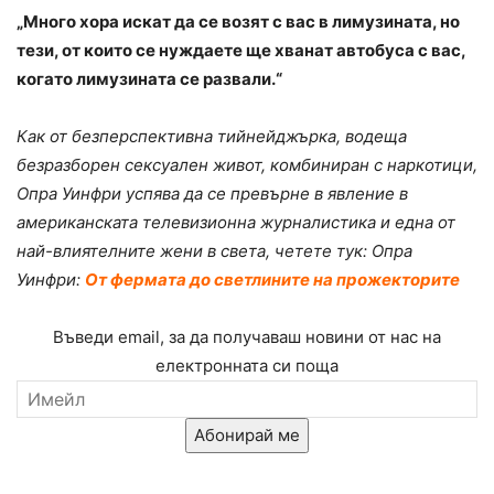
„Много хора искат да се возят с вас в лимузината, но
тези, от които се нуждаете ще хванат автобуса с вас,
когато лимузината се развали.“
Как от безперспективна тийнейджърка, водеща
безразборен сексуален живот, комбиниран с наркотици,
Опра Уинфри успява да се превърне в явление в
американската телевизионна журналистика и една от
най-влиятелните жени в света, четете тук: Опра
Уинфри:
От фермата до светлините на прожекторите
Въведи email, за да получаваш новини от нас на
електронната си поща
Абонирай ме