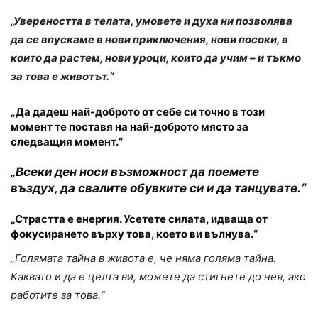
„Увереността в телата, умовете и духа ни позволява
да се впускаме в нови приключения, нови посоки, в
които да растем, нови уроци, които да учим – и тъкмо
за това е животът.“
„Да дадеш най-доброто от себе си точно в този
момент те поставя на най-доброто място за
следващия момент.“
„Всеки ден носи възможност да поемете
въздух, да свалите обувките си и да танцувате.“
„Страстта е енергия. Усетете силата, идваща от
фокусирането върху това, което ви вълнува.“
„Голямата тайна в живота е, че няма голяма тайна.
Каквато и да е целта ви, можете да стигнете до нея, ако
работите за това.“