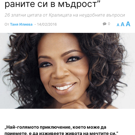
раните си в мъдрост”
26 златни цитата от Кралицата на неудобните въпроси
A
A
0
От
Таня Илиева
-
14/02/2016
A
„Най-голямото приключение, което може да
приемете, е да изживеете живота на мечтите си.“