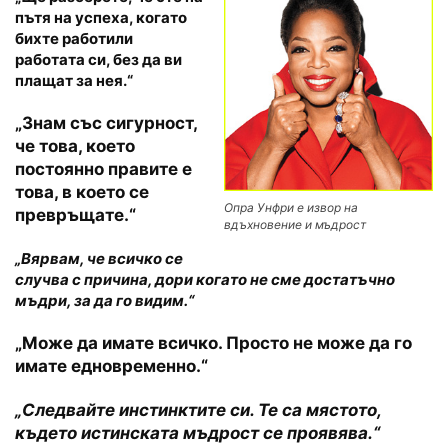
пътя на успеха, когато
бихте работили
работата си, без да ви
плащат за нея.“
„Знам със сигурност,
че това, което
постоянно правите е
това, в което се
Опра Унфри е извор на
превръщате.“
вдъхновение и мъдрост
„Вярвам, че всичко се
случва с причина, дори когато не сме достатъчно
мъдри, за да го видим.“
„Може да имате всичко. Просто не може да го
имате едновременно.“
„Следвайте инстинктите си. Те са мястото,
където истинската мъдрост се проявява.“