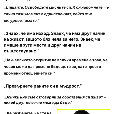
„Дишайте. Освободете мислите си. И си напомнете, че
точно този момент е единственият, който със
сигурност имате.“
„Знаех, че има изход. Знаех, че има друг начин
на живот, защото бях чела за него. Знаех, че
имаше други места и друг начин на
съществуване.“
„Най-великото откритие на всички времена е това, че
човек може да промени бъдещето си, като просто
промени отношението си.“
„Превърнете раните си в мъдрост.“
„Всички ние сме отговорни за собствения си живот –
никой друг не е и не може да бъде.“
„Ще разберете, че сте на