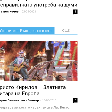
еправилната употреба на думи
ламен Кочев
-
23/04/2021
3
ОЩЕ
Успехите на България по света
ристо Кирилов – Златната
итара на Европа
ария Самичкова - Белчър
-
13/03/2015
0
еди време, когато карах такси в Лас Вегас,