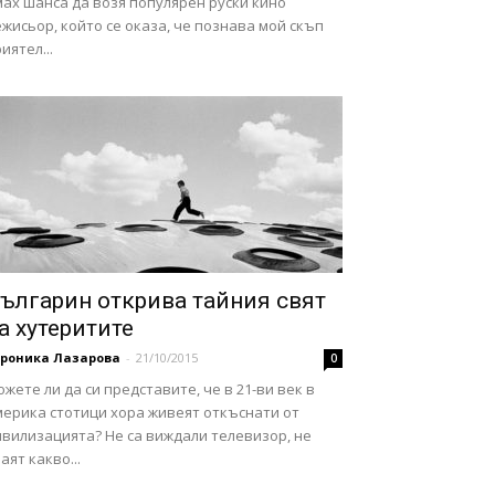
ах шанса да возя популярен руски кино
жисьор, който се оказа, че познава мой скъп
иятел...
ългарин открива тайния свят
а хутеритите
ероника Лазарова
-
21/10/2015
0
жете ли да си представите, че в 21-ви век в
мерика стотици хора живеят откъснати от
ивилизацията? Не са виждали телевизор, не
аят какво...