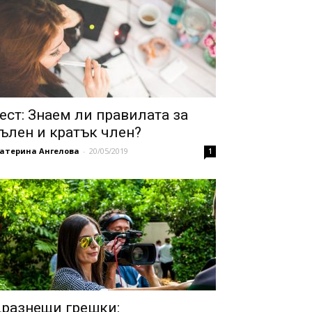
ест: Знаем ли правилата за
ълен и кратък член?
катерина Ангелова
-
20/05/2019
1
разнещи грешки: