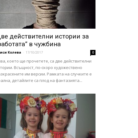
ве действителни истории за
работата” в чужбина
иси Колева
-
17/10/2017
0
ва, което ще прочетете, са две действителни
стории. Всъщност, по-скоро художествено
зкрасените им версии. Рамката на случките е
ална, детайлите са плод на фантазията...