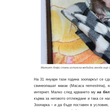
Малкият Алфи стана истинска медийна звезда още 
На 31 януари тази година зоопаркът се с
свинеопашат макак (Macaca nemestrina), 
интернет. Малко след идването му
на бял
кърма за неговото отглеждане и така се н
Зоопарка – и да бъде поставен в условия,