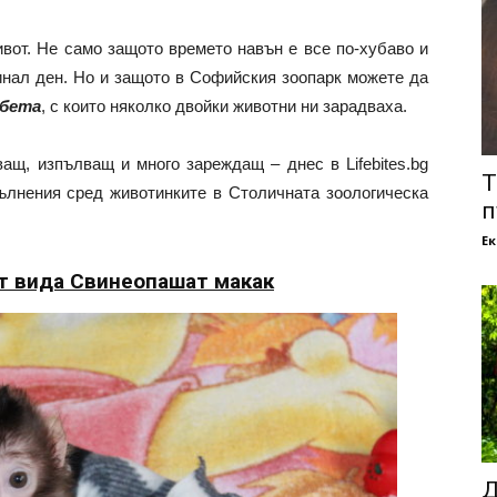
вот.
Не само защото времето навън е все по-хубаво и
минал ден. Но и защото в Софийския зоопарк можете да
ебета
, с които няколко двойки животни ни зарадваха.
ащ, изпълващ и много зареждащ – днес в Lifebites.bg
Т
ълнения сред животинките в Столичната зоологическа
п
Е
т вида Свинеопашат макак
Д