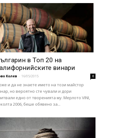
ългарин в Топ 20 на
алифорнийските винари
во Колев
-
16/05/2015
0
же и да не знаете името на този майстор
нар, но вероятно сте чували и дори
итвали едно от творенията му. Мерлото VINI,
колта 2006, беше обявено за...