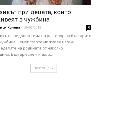
зикът при децата, които
ивеят в чужбина
иси Колева
-
30/03/2015
0
зикът е редовна тема на разговор на българите
 чужбина. Семейството ми живее извън
ределите на родината от няколко
дини. Българи сме – и аз, и...
Виж още