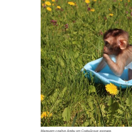
с
вкус
на
живот
Малкият сладур Алфи от Софийския зоопарк.