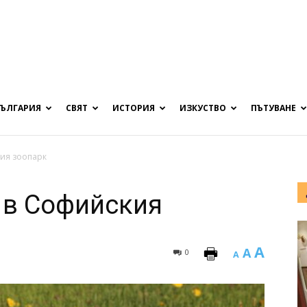
БЪЛГАРИЯ
СВЯТ
ИСТОРИЯ
ИЗКУСТВО
ПЪТУВАНЕ
кия зоопарк
 в Софийския
A
A
0
A