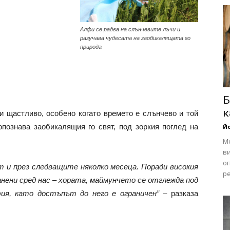
Алфи се радва на слънчевите лъчи и
разучава чудесата на заобикалящата го
природа
Б
к
и щастливо, особено когато времето е слънчево и той
познава заобикалящия го свят, под зоркия поглед на
Йо
Мо
ви
оп
 и през следващите няколко месеца. Поради високия
ре
анени сред нас – хората, маймунчето се отглежда под
ия, като достъпът до него е ограничен”
– разказа