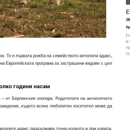
Е
ж
Кр
Е
в
п
го
и. То е първата рожба на семейството антилопи адакс,
 на Европейската програма за застрашени видове с цел
колко години насам
а – от Берлинския зоопарк. Родителите на антилопчето
раждение, където всеки любопитен посетител може да
илопите адакс продължава точно колкото и при хората.