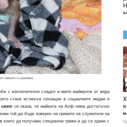
Н
П
от самото си раждане.
доби с изключително сладко и мило маймунче от вида
Х
което стана истинска сензация в социалните медии и
к
 свят
се оказа, че майката на Алф няма достатъчно
аложи той да бъде поверен на грижите на служители на
М
 в които да получава специални грижи и да се храни с
Пр