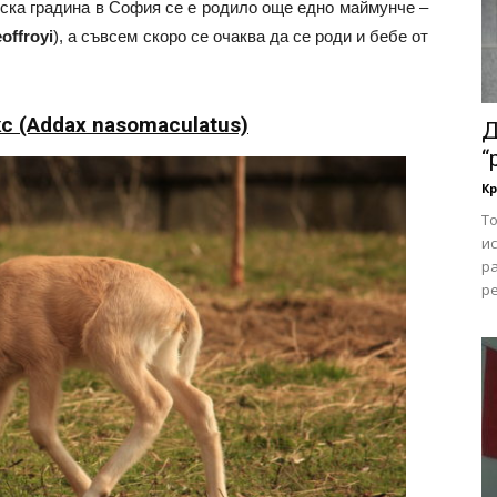
еска градина в София се е родило още едно маймунче –
eoffroyi
), а съвсем скоро се очаква да се роди и бебе от
с (Addax nasomaculatus)
Д
“
Кр
То
и
ра
ре