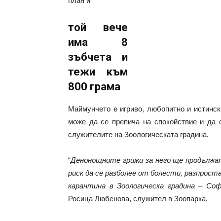
план и
той вече
има 8
зъбчета и
тежи към
800 грама
Маймунчето е игриво, любопитно и истинск
може да се препича на спокойствие и да о
служителите на Зоологическата градина.
“
Денонощните грижи за него ще продължат
риск да се разболее от болести, разпрост
карантина в Зоологическа градина – Соф
Росица Любенова, служител в Зоопарка.