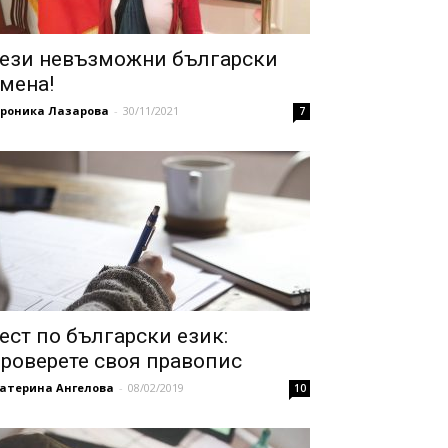
ези невъзможни български
мена!
ероника Лазарова
-
30/11/2021
7
ест по български език:
роверете своя правопис
катерина Ангелова
-
08/02/2019
10