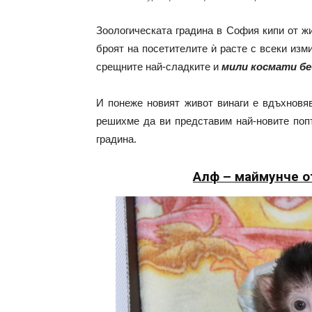
Зоологическата градина в София кипи от жи
броят на посетителите ѝ расте с всеки из
срещните най-сладките и
мили космати б
И понеже новият живот винаги е вдъхновяв
решихме да ви представим най-новите поп
градина.
Алф – маймунче о