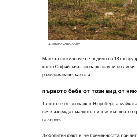
Антилопчето адакс
Малкото антилопче се родило на 18 февруар
което Софийският зоопарк получи по линия
размножаване, както и
първото бебе от този вид от ня
Таткото е от зоопарк в Нюрнберг, а майкат
вече извеждат малкото си във външното ог
го зърне.
Любопитен факт е, че бременността при ант