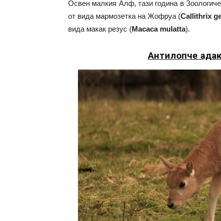
Освен малкия Алф, тази година в Зоологич
от вида мармозетка на Жофруа (
Callithrix g
вида макак резус (
Macaca mulatta
).
Антилопче адак