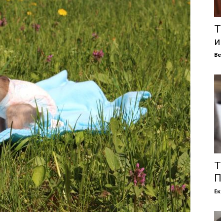
Т
и
В
Т
П
Е