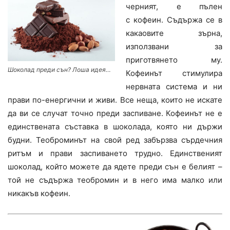
черният, е пълен
с кофеин. Съдържа се в
какаовите зърна,
използвани за
приготвянето му.
Шоколад преди сън? Лоша идея…
Кофеинът стимулира
нервната система и ни
прави по-енергични и живи. Все неща, които не искате
да ви се случат точно преди заспиване. Кофеинът не е
единствената съставка в шоколада, която ни държи
будни. Теоброминът на свой ред забързва сърдечния
ритъм и прави заспиването трудно. Единственият
шоколад, който можете да ядете преди сън е белият –
той не съдържа теобромин и в него има малко или
никакъв кофеин.