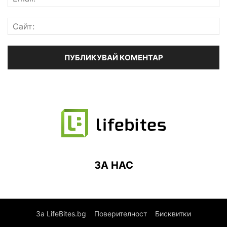
ЗА НАС
За LifeBites.bg
Поверителност
Бисквитки