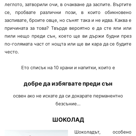
леглото, затворили очи, в очакване да заспите. Въртите
се, пробвате различни пози, в които обикновено
заспивате, броите овце, но сънят така и не идва. Каква е
причината за това? Твърде вероятно е да сте яли или
пили нещо преди сън, което ще ви държи будни през
по-голямата част от нощта или ще ви кара да се будите
често.
Ето списък на 10 храни и напитки, които е
добре да избягвате преди сън
освен ако не искате да си докарате перманентно
безсъние…
ШОКОЛАД
Шоколадът, особено