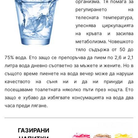
организма. Тя помага за
регулирането на
телесната температура,
улеснява циркулацията
на кръвта и засилва
метаболизма. Човешкото
тяло съдържа от 50 до
75% вода. Ето защо се препоръчва да пием по 2,6 и 2,1
литра вода дневно съответно за мъжете и жените. Но в
същото време пиенете на вода вечер може да наруши
качеството на съня ни и да ни принуди да
посещаваме тоалетната няколко пъти през нощта. Ето
защо е хубаво да избягвате консумацията на вода два
часа преди лягане.
ГАЗИРАНИ