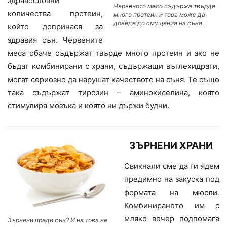
здравословни
Червеното месо съдържа твърде
количества протеин,
много протеин и това може да
доведе до смущения на съня.
който допринася за
здравия сън. Червените
меса обаче съдържат твърде много протеин и ако не
бъдат комбинирани с храни, съдържащи въглехидрати,
могат сериозно да нарушат качеството на съня. Те също
така съдържат тирозин – аминокиселина, която
стимулира мозъка и която ни държи будни.
ЗЪРНЕНИ ХРАНИ
Свикнали сме да ги ядем
предимно на закуска под
формата на мюсли.
Комбинирането им с
мляко вечер подпомага
Зърнени преди сън? И на това не