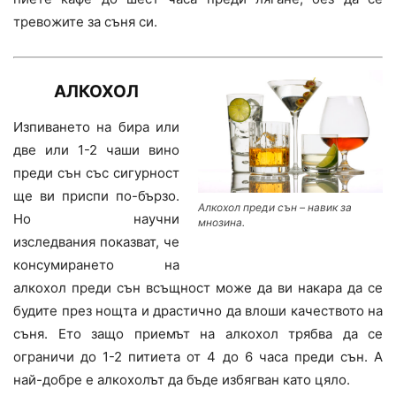
тревожите за съня си.
АЛКОХОЛ
Изпиването на бира или
две или 1-2 чаши вино
преди сън със сигурност
ще ви приспи по-бързо.
Алкохол преди сън – навик за
Но научни
мнозина.
изследвания показват, че
консумирането на
алкохол преди сън всъщност може да ви накара да се
будите през нощта и драстично да влоши качеството на
съня. Ето защо приемът на алкохол трябва да се
ограничи до 1-2 питиета от 4 до 6 часа преди сън. А
най-добре е алкохолът да бъде избягван като цяло.