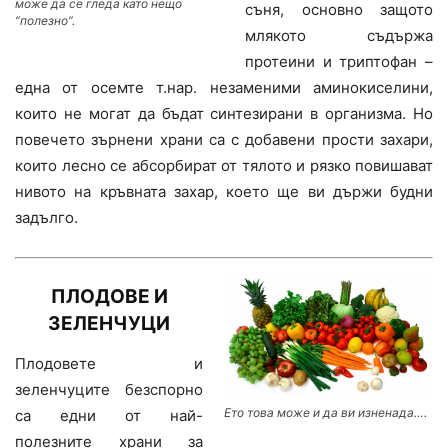
може да се гледа като нещо
съня, основно защото
“полезно”.
млякото съдържа
протеини и триптофан –
една от осемте т.нар. незаменими аминокиселини,
които не могат да бъдат синтезирани в организма. Но
повечето зърнени храни са с добавени прости захари,
които лесно се абсорбират от тялото и рязко повишават
нивото на кръвната захар, което ще ви държи будни
задълго.
ПЛОДОВЕ И
ЗЕЛЕНЧУЦИ
Плодовете и
зеленчуците безспорно
Ето това може и да ви изненада….
са едни от най-
полезните храни за