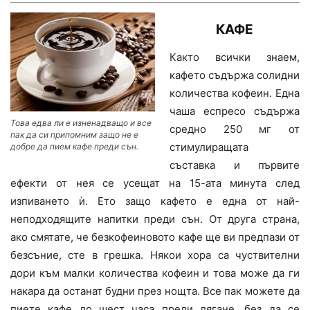
КАФЕ
Както всички знаем,
кафето съдържа солидни
количества кофеин. Една
чаша еспресо съдържа
Това едва ли е изненадващо и все
средно 250 мг от
пак да си припомним защо не е
стимулиращата
добре да пием кафе преди сън.
съставка и първите
ефекти от нея се усещат на 15-ата минута след
изпиването ѝ. Ето защо кафето е една от най-
неподходящите напитки преди сън. От друга страна,
ако смятате, че безкофеиновото кафе ще ви предпази от
безсъние, сте в грешка. Някои хора са чуствителни
дори към малки количества кофеин и това може да ги
накара да останат будни през нощта. Все пак можете да
пиете кафе до шест часа преди лягане, без да се