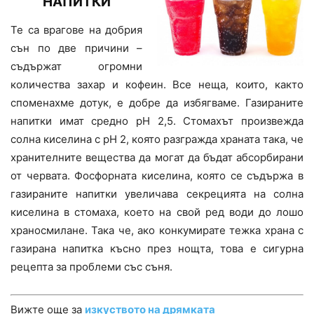
НАПИТКИ
Те са врагове на добрия
сън по две причини –
съдържат огромни
количества захар и кофеин. Все неща, които, както
споменахме дотук, е добре да избягваме. Газираните
напитки имат средно pH 2,5. Стомахът произвежда
солна киселина с pH 2, която разгражда храната така, че
хранителните вещества да могат да бъдат абсорбирани
от червата. Фосфорната киселина, която се съдържа в
газираните напитки увеличава секрецията на солна
киселина в стомаха, което на свой ред води до лошо
храносмилане. Така че, ако конкумирате тежка храна с
газирана напитка късно през нощта, това е сигурна
рецепта за проблеми със съня.
Вижте още за
изкуството на дрямката