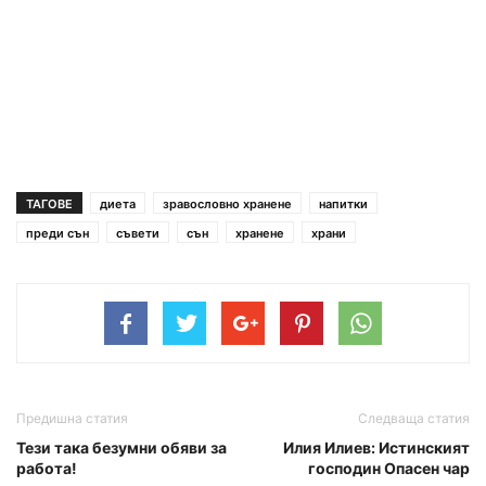
ТАГОВЕ
диета
зравословно хранене
напитки
преди сън
съвети
сън
хранене
храни
Предишна статия
Следваща статия
Тези така безумни обяви за
Илия Илиев: Истинският
работа!
господин Опасен чар