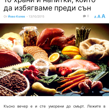
да избягваме преди сън
A
A
0
От
Йово Колев
-
13/10/2015
A
Късно вечер е и сте уморени до смърт. Лежите в