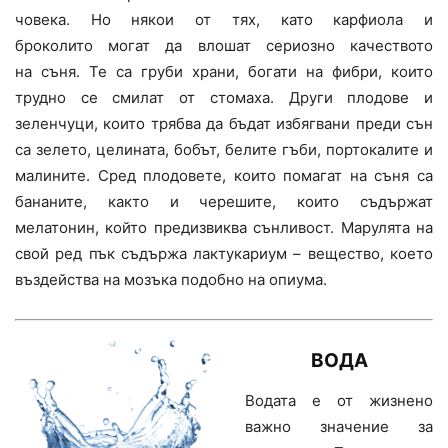
човека. Но някои от тях, като карфиола и
броколито могат да влошат сериозно качеството
на съня. Те са груби храни, богати на фибри, които
трудно се смилат от стомаха. Други плодове и
зеленчуци, които трябва да бъдат избягвани преди сън
са зелето, целината, бобът, белите гъби, портокалите и
малините. Сред плодовете, които помагат на съня са
бананите, както и черешите, които съдържат
мелатонин, който предизвиква сънливост. Марулята на
свой ред пък съдържа лактукариум – вещество, което
въздейства на мозъка подобно на опиума.
ВОДА
Водата е от жизнено
важно значение за