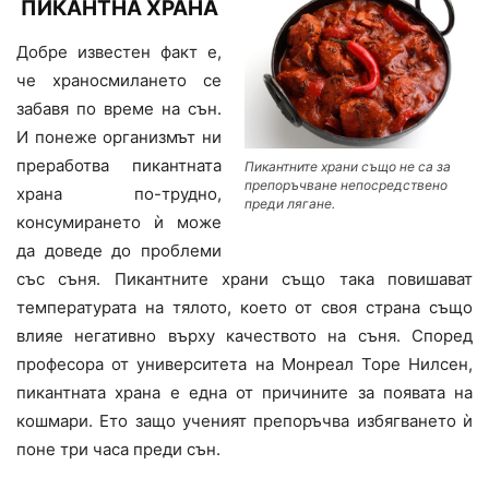
ПИКАНТНА ХРАНА
Добре известен факт е,
че храносмилането се
забавя по време на сън.
И понеже организмът ни
преработва пикантната
Пикантните храни също не са за
препоръчване непосредствено
храна по-трудно,
преди лягане.
консумирането ѝ може
да доведе до проблеми
със съня. Пикантните храни също така повишават
температурата на тялото, което от своя страна също
влияе негативно върху качеството на съня. Според
професора от университета на Монреал Торе Нилсен,
пикантната храна е една от причините за появата на
кошмари. Ето защо ученият препоръчва избягването ѝ
поне три часа преди сън.