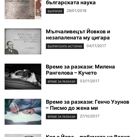
българската наука
29/01/2018
БЪЛГАРИЯ
Мълчаливецът Йовков и
незапалената му цигара
04/11/2017
БЪЛГАРСКАТА ИСТОРИЯ
Време за разкази: Милена
Рангелова – Кучето
03/11/2017
ВРЕМЕ ЗА РАЗКАЗИ
Време за разкази: Генчо Узунов
– Писмо до жена ми
27/10/2017
ВРЕМЕ ЗА РАЗКАЗИ