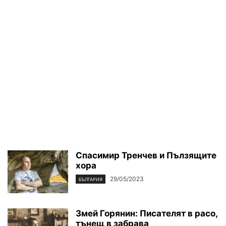
Спасимир Тренчев и Пълзящите
хора
29/05/2023
БЪЛГАРИЯ
Змей Горянин: Писателят в расо,
тънещ в забрава