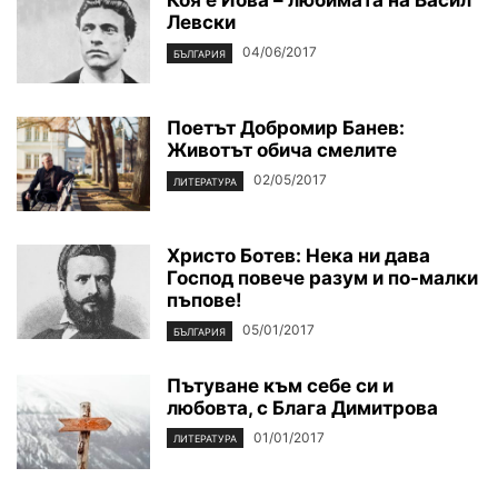
Коя е Йова – любимата на Васил
Левски
04/06/2017
БЪЛГАРИЯ
Поетът Добромир Банев:
Животът обича смелите
02/05/2017
ЛИТЕРАТУРА
Христо Ботев: Нека ни дава
Господ повече разум и по-малки
пъпове!
05/01/2017
БЪЛГАРИЯ
Пътуване към себе си и
любовта, с Блага Димитрова
01/01/2017
ЛИТЕРАТУРА