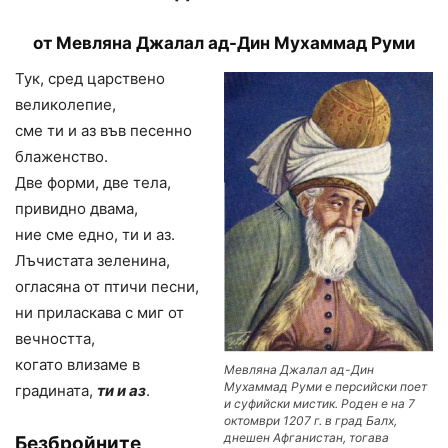
от
Мевляна Джалал ад-Дин Мухаммад Руми
Тук, сред царствено
великолепие,
сме ти и аз във песенно
блаженство.
Две форми, две тела,
привидно двама,
ние сме едно, ти и аз.
Лъчистата зеленина,
огласяна от птичи песни,
ни приласкава с миг от
вечността,
когато влизаме в
Мевляна Джалал ад-Дин
Мухаммад Руми е персийски поет
градината,
ти и аз
.
и суфийски мистик. Роден е на 7
октомври 1207 г. в град Балх,
днешен Афганистан, тогава
Безбройните