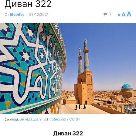
Диван 322
A
A
0
От
lifebites
-
23/12/2021
A
Снимка:
ali reza_parsi
via
Foter.com
/
CC BY
Диван 322