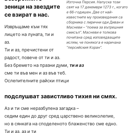
Източна Персия. Напуска този
зеници на звездите
свят на 17 декември 1273 г., когато
е 66-годишен. Две от най-
се взират в нас.
известните му произведения са
сборника с лирични оди Диван и
Извръщаме към тях
Масневи – “поема за вътрешния
смисъл”. Масневи е толкова
лицето на луната, ти и
почитана сред изповядващите
аз.
ислям, че понякога е наричана
“персийския Коран”.
Ти и аз, пречистени от
радост, повече от ти и аз.
Без бремето на празни думи,
ти и аз
сме ти във мен и аз във теб.
Ослепителните райски птици
подслушват завистливо тихия ни смях.
Аз и ти сме неразбулена загадка –
седим един до друг сред царствено великолепие,
но в сянката на споделеното блаженство сме едно.
Ти и аз, аз и ти